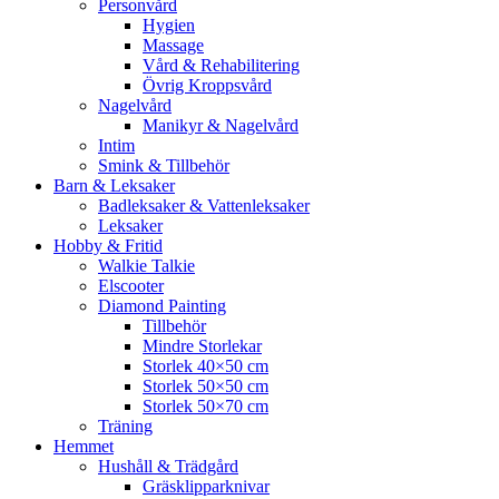
Personvård
Hygien
Massage
Vård & Rehabilitering
Övrig Kroppsvård
Nagelvård
Manikyr & Nagelvård
Intim
Smink & Tillbehör
Barn & Leksaker
Badleksaker & Vattenleksaker
Leksaker
Hobby & Fritid
Walkie Talkie
Elscooter
Diamond Painting
Tillbehör
Mindre Storlekar
Storlek 40×50 cm
Storlek 50×50 cm
Storlek 50×70 cm
Träning
Hemmet
Hushåll & Trädgård
Gräsklipparknivar