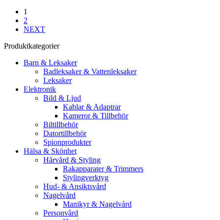
1
2
NEXT
Produktkategorier
Barn & Leksaker
Badleksaker & Vattenleksaker
Leksaker
Elektronik
Bild & Ljud
Kablar & Adaptrar
Kameror & Tillbehör
Biltillbehör
Datortillbehör
Spionprodukter
Hälsa & Skönhet
Hårvård & Styling
Rakapparater & Trimmers
Stylingverktyg
Hud- & Ansiktsvård
Nagelvård
Manikyr & Nagelvård
Personvård