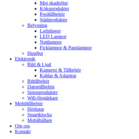
Mot skadedjur
Köksprodukter
Pooltillbehör
Städprodukter
Belysning
Ledslingor
LED Lampor
Nattlampor
Ficklampor & Pannlampor
Husdjur
Elektronik
Bild & Ljud
Kameror & Tillbehör
Kablar & Adaptrar
Biltillbehör
Datortillbehör
Spionprodukter
Wifi-förstärkare
Mobiltillbehör
Hörlurar
Smartklocka
Mobilhållare
Om oss
Kontakt