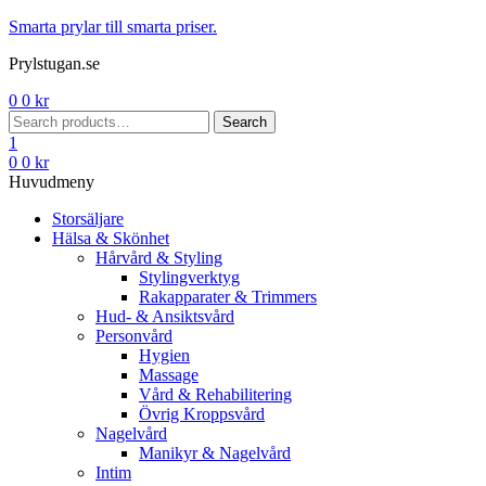
Menu
Smarta prylar till smarta priser.
Prylstugan.se
0
0
kr
Search
Search
for:
1
0
0
kr
Huvudmeny
Storsäljare
Hälsa & Skönhet
Hårvård & Styling
Stylingverktyg
Rakapparater & Trimmers
Hud- & Ansiktsvård
Personvård
Hygien
Massage
Vård & Rehabilitering
Övrig Kroppsvård
Nagelvård
Manikyr & Nagelvård
Intim