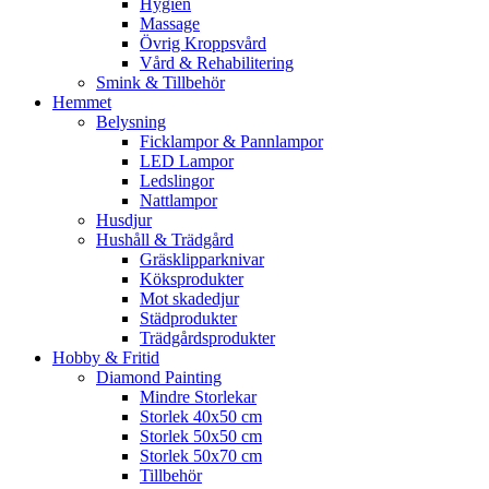
Hygien
Massage
Övrig Kroppsvård
Vård & Rehabilitering
Smink & Tillbehör
Hemmet
Belysning
Ficklampor & Pannlampor
LED Lampor
Ledslingor
Nattlampor
Husdjur
Hushåll & Trädgård
Gräsklipparknivar
Köksprodukter
Mot skadedjur
Städprodukter
Trädgårdsprodukter
Hobby & Fritid
Diamond Painting
Mindre Storlekar
Storlek 40x50 cm
Storlek 50x50 cm
Storlek 50x70 cm
Tillbehör