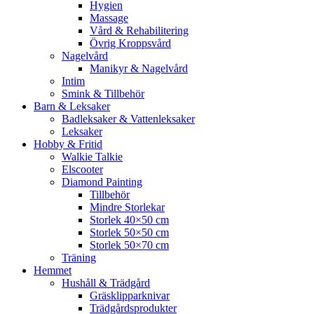
Hygien
Massage
Vård & Rehabilitering
Övrig Kroppsvård
Nagelvård
Manikyr & Nagelvård
Intim
Smink & Tillbehör
Barn & Leksaker
Badleksaker & Vattenleksaker
Leksaker
Hobby & Fritid
Walkie Talkie
Elscooter
Diamond Painting
Tillbehör
Mindre Storlekar
Storlek 40×50 cm
Storlek 50×50 cm
Storlek 50×70 cm
Träning
Hemmet
Hushåll & Trädgård
Gräsklipparknivar
Trädgårdsprodukter