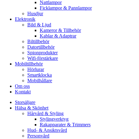
Nattlampor
Ficklampor & Pannlampor
Husdjur
Elektronik
Bild & Ljud
Kameror & Tillbehör
Kablar & Adaptrar
Biltillbehör
Datortillbehör
Spionprodukter
Wifi-förstärkare
Mobiltillbehör
Hörlurar
Smartklocka
Mobilhållare
Om oss
Kontakt
Storsäljare
Hälsa & Skönhet
Hårvård & Styling
Stylingverktyg
Rakapparater & Trimmers
Hud- & Ansiktsvård
Personvård