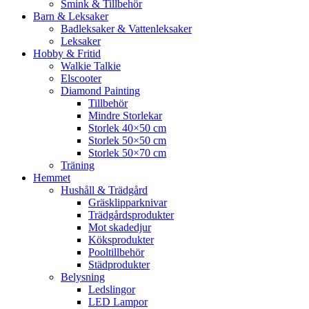
Smink & Tillbehör
Barn & Leksaker
Badleksaker & Vattenleksaker
Leksaker
Hobby & Fritid
Walkie Talkie
Elscooter
Diamond Painting
Tillbehör
Mindre Storlekar
Storlek 40×50 cm
Storlek 50×50 cm
Storlek 50×70 cm
Träning
Hemmet
Hushåll & Trädgård
Gräsklipparknivar
Trädgårdsprodukter
Mot skadedjur
Köksprodukter
Pooltillbehör
Städprodukter
Belysning
Ledslingor
LED Lampor