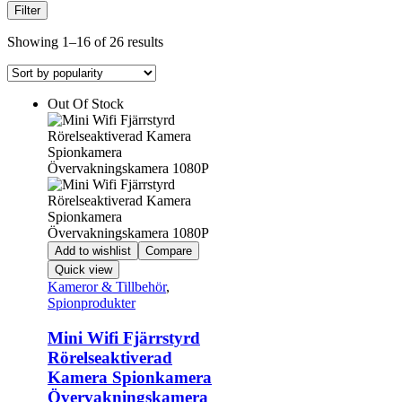
Filter
Showing 1–16 of 26 results
Out Of Stock
Add to wishlist
Compare
Quick view
Kameror & Tillbehör
,
Spionprodukter
Mini Wifi Fjärrstyrd
Rörelseaktiverad
Kamera Spionkamera
Övervakningskamera