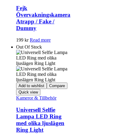
Fejk
Övervakningskamera
Atrapp / Fake /
Dummy
199
kr
Read more
Out Of Stock
Add to wishlist
Compare
Quick view
Kameror & Tillbehör
Universell Selfie
Lampa LED Ring
med olika ljuslägen
Ring Light