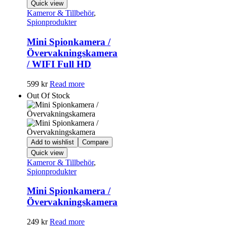
Quick view
Kameror & Tillbehör
,
Spionprodukter
Mini Spionkamera /
Övervakningskamera
/ WIFI Full HD
599
kr
Read more
Out Of Stock
Add to wishlist
Compare
Quick view
Kameror & Tillbehör
,
Spionprodukter
Mini Spionkamera /
Övervakningskamera
249
kr
Read more