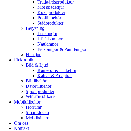
Trädgårdsprodukter
Mot skadedjur
Köksprodukter
Pooltillbehör
Städprodukter
Belysning
Ledslingor
LED Lampor
Nattlampor
Ficklampor & Pannlampor
Husdjur
Elektronik
Bild & Ljud
Kameror & Tillbehör
Kablar & Adaptrar
Biltillbehör
Datortillbehör
Spionprodukter
Wifi-förstärkare
Mobiltillbehör
Hörlurar
Smartklocka
Mobilhållare
Om oss
Kontakt