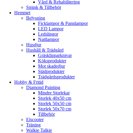
Vård & Rehabilitering
Smink & Tillbehör
Hemmet
Belysning
Ficklampor & Pannlampor
LED Lampor
Ledslingor
Nattlampor
Husdjur
Hushåll & Trädgård
Gräsklipparknivar
Köksprodukter
Mot skadedjur
Städprodukter
Trädgårdsprodukter
Hobby & Fritid
Diamond Painting
Mindre Storlekar
Storlek 40x50 cm
Storlek 50x50 cm
Storlek 50x70 cm
Tillbehör
Elscooter
Träning
Walkie Talkie