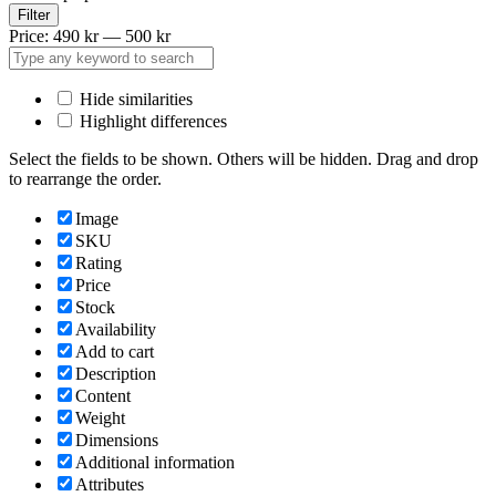
Filter
Price:
490 kr
—
500 kr
Hide similarities
Highlight differences
Select the fields to be shown. Others will be hidden. Drag and drop
to rearrange the order.
Image
SKU
Rating
Price
Stock
Availability
Add to cart
Description
Content
Weight
Dimensions
Additional information
Attributes