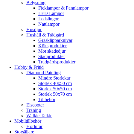
Belysning
Ficklampor & Pannlampor
LED Lampor
Ledslingor
Nattlampor
Husdjur
Hushåll & Trädgård
Gräsklipparknivar
Köksprodukter
Mot skadedjur
Städprodukter
Trädgårdsprodukter
Hobby & Fritid
Diamond Painting
Mindre Storlekar
Storlek 40x50 cm
Storlek 50x50 cm
Storlek 50x70 cm
Tillbehör
Elscooter
Träning
Walkie Talkie
Mobiltillbehör
Hörlurar
Storsäljare