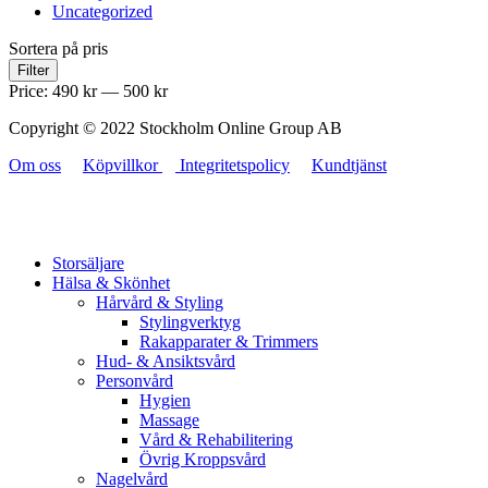
Uncategorized
Sortera på pris
Filter
Price:
490 kr
—
500 kr
Copyright © 2022 Stockholm Online Group AB
Om oss
Köpvillkor
Integritetspolicy
Kundtjänst
Storsäljare
Hälsa & Skönhet
Hårvård & Styling
Stylingverktyg
Rakapparater & Trimmers
Hud- & Ansiktsvård
Personvård
Hygien
Massage
Vård & Rehabilitering
Övrig Kroppsvård
Nagelvård