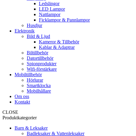
Ledslingor
LED Lampor
Nattlampor
Ficklampor & Pannlampor
Husdjur
Elektronik
Bild & Ljud
Kameror & Tillbehör
Kablar & Adaptrar
Biltillbehör
Datortillbehör
Spionprodukter
Wifi-förstärkare
Mobiltillbehör
Hörlurar
Smartklocka
Mobilhållare
Om oss
Kontakt
CLOSE
Produktkategorier
Barn & Leksaker
Badleksaker & Vattenleksaker