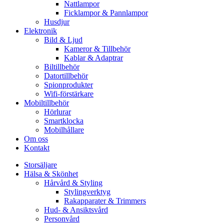
Nattlampor
Ficklampor & Pannlampor
Husdjur
Elektronik
Bild & Ljud
Kameror & Tillbehör
Kablar & Adaptrar
Biltillbehör
Datortillbehör
Spionprodukter
Wifi-förstärkare
Mobiltillbehör
Hörlurar
Smartklocka
Mobilhållare
Om oss
Kontakt
Storsäljare
Hälsa & Skönhet
Hårvård & Styling
Stylingverktyg
Rakapparater & Trimmers
Hud- & Ansiktsvård
Personvård