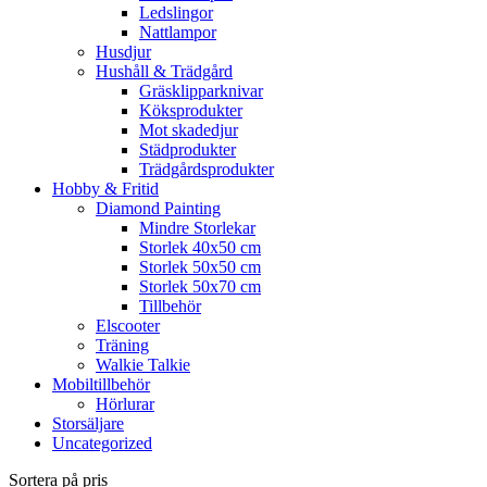
Ledslingor
Nattlampor
Husdjur
Hushåll & Trädgård
Gräsklipparknivar
Köksprodukter
Mot skadedjur
Städprodukter
Trädgårdsprodukter
Hobby & Fritid
Diamond Painting
Mindre Storlekar
Storlek 40x50 cm
Storlek 50x50 cm
Storlek 50x70 cm
Tillbehör
Elscooter
Träning
Walkie Talkie
Mobiltillbehör
Hörlurar
Storsäljare
Uncategorized
Sortera på pris