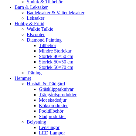
Smink & Tillbehör
Barn & Leksaker
Badleksaker & Vattenleksaker
Leksaker
Hobby & Fritid
Walkie Talkie
Elscooter
Diamond Painting
Tillbehör
Mindre Storlekar
Storlek 40×50 cm
Storlek 50×50 cm
Storlek 50×70 cm
Träning
Hemmet
Hushåll & Trädgård
Gräsklipparknivar
Trädgårdsprodukter
Mot skadedjur
Köksprodukter
Pooltillbehör
Städprodukter
Belysning
Ledslingor
LED Lampor