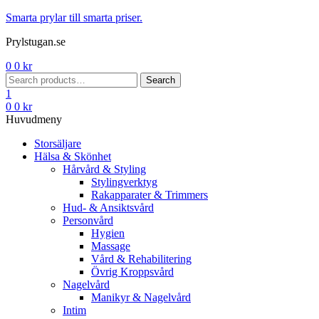
Menu
Smarta prylar till smarta priser.
Prylstugan.se
0
0
kr
Search
Search
for:
1
0
0
kr
Huvudmeny
Storsäljare
Hälsa & Skönhet
Hårvård & Styling
Stylingverktyg
Rakapparater & Trimmers
Hud- & Ansiktsvård
Personvård
Hygien
Massage
Vård & Rehabilitering
Övrig Kroppsvård
Nagelvård
Manikyr & Nagelvård
Intim