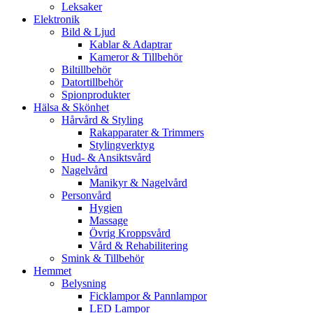
Leksaker
Elektronik
Bild & Ljud
Kablar & Adaptrar
Kameror & Tillbehör
Biltillbehör
Datortillbehör
Spionprodukter
Hälsa & Skönhet
Hårvård & Styling
Rakapparater & Trimmers
Stylingverktyg
Hud- & Ansiktsvård
Nagelvård
Manikyr & Nagelvård
Personvård
Hygien
Massage
Övrig Kroppsvård
Vård & Rehabilitering
Smink & Tillbehör
Hemmet
Belysning
Ficklampor & Pannlampor
LED Lampor