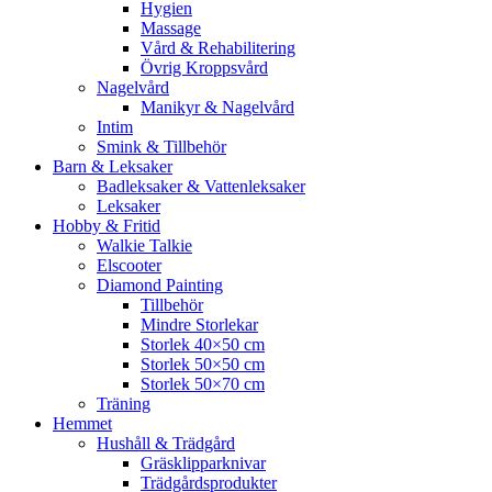
Hygien
Massage
Vård & Rehabilitering
Övrig Kroppsvård
Nagelvård
Manikyr & Nagelvård
Intim
Smink & Tillbehör
Barn & Leksaker
Badleksaker & Vattenleksaker
Leksaker
Hobby & Fritid
Walkie Talkie
Elscooter
Diamond Painting
Tillbehör
Mindre Storlekar
Storlek 40×50 cm
Storlek 50×50 cm
Storlek 50×70 cm
Träning
Hemmet
Hushåll & Trädgård
Gräsklipparknivar
Trädgårdsprodukter