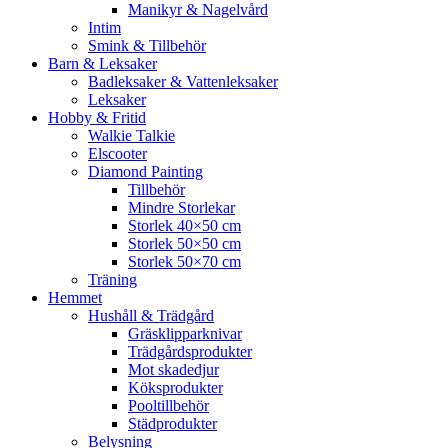
Manikyr & Nagelvård
Intim
Smink & Tillbehör
Barn & Leksaker
Badleksaker & Vattenleksaker
Leksaker
Hobby & Fritid
Walkie Talkie
Elscooter
Diamond Painting
Tillbehör
Mindre Storlekar
Storlek 40×50 cm
Storlek 50×50 cm
Storlek 50×70 cm
Träning
Hemmet
Hushåll & Trädgård
Gräsklipparknivar
Trädgårdsprodukter
Mot skadedjur
Köksprodukter
Pooltillbehör
Städprodukter
Belysning