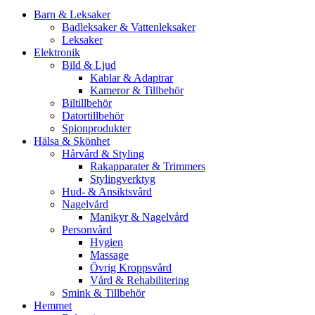
Barn & Leksaker
Badleksaker & Vattenleksaker
Leksaker
Elektronik
Bild & Ljud
Kablar & Adaptrar
Kameror & Tillbehör
Biltillbehör
Datortillbehör
Spionprodukter
Hälsa & Skönhet
Hårvård & Styling
Rakapparater & Trimmers
Stylingverktyg
Hud- & Ansiktsvård
Nagelvård
Manikyr & Nagelvård
Personvård
Hygien
Massage
Övrig Kroppsvård
Vård & Rehabilitering
Smink & Tillbehör
Hemmet