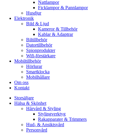
Nattlampor
Ficklampor & Pannlampor
Husdjur
Elektronik
Bild & Ljud
Kameror & Tillbehör
Kablar & Adaptrar
Biltillbehör
Datortillbehör
Spionprodukter
Wifi-förstärkare
Mobiltillbehör
Hörlurar
Smartklocka
Mobilhållare
Om oss
Kontakt
Storsäljare
Hälsa & Skönhet
Hårvård & Styling
Stylingverktyg
Rakapparater & Trimmers
Hud- & Ansiktsvård
Personvård