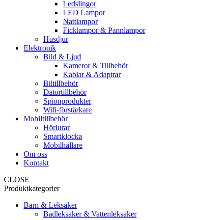
Ledslingor
LED Lampor
Nattlampor
Ficklampor & Pannlampor
Husdjur
Elektronik
Bild & Ljud
Kameror & Tillbehör
Kablar & Adaptrar
Biltillbehör
Datortillbehör
Spionprodukter
Wifi-förstärkare
Mobiltillbehör
Hörlurar
Smartklocka
Mobilhållare
Om oss
Kontakt
CLOSE
Produktkategorier
Barn & Leksaker
Badleksaker & Vattenleksaker