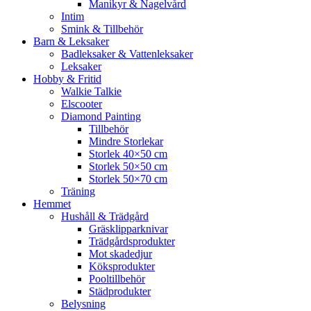
Manikyr & Nagelvård
Intim
Smink & Tillbehör
Barn & Leksaker
Badleksaker & Vattenleksaker
Leksaker
Hobby & Fritid
Walkie Talkie
Elscooter
Diamond Painting
Tillbehör
Mindre Storlekar
Storlek 40×50 cm
Storlek 50×50 cm
Storlek 50×70 cm
Träning
Hemmet
Hushåll & Trädgård
Gräsklipparknivar
Trädgårdsprodukter
Mot skadedjur
Köksprodukter
Pooltillbehör
Städprodukter
Belysning