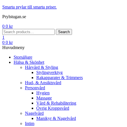
Menu
Smarta prylar till smarta priser.
Prylstugan.se
0
0
kr
Search
Search
for:
1
0
0
kr
Huvudmeny
Storsäljare
Hälsa & Skönhet
Hårvård & Styling
Stylingverktyg
Rakapparater & Trimmers
Hud- & Ansiktsvård
Personvård
Hygien
Massage
Vård & Rehabilitering
Övrig Kroppsvård
Nagelvård
Manikyr & Nagelvård
Intim