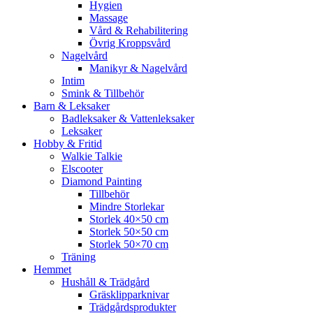
Hygien
Massage
Vård & Rehabilitering
Övrig Kroppsvård
Nagelvård
Manikyr & Nagelvård
Intim
Smink & Tillbehör
Barn & Leksaker
Badleksaker & Vattenleksaker
Leksaker
Hobby & Fritid
Walkie Talkie
Elscooter
Diamond Painting
Tillbehör
Mindre Storlekar
Storlek 40×50 cm
Storlek 50×50 cm
Storlek 50×70 cm
Träning
Hemmet
Hushåll & Trädgård
Gräsklipparknivar
Trädgårdsprodukter