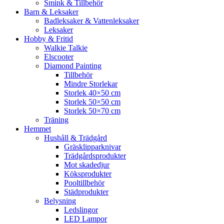
Smink & Tillbehör
Barn & Leksaker
Badleksaker & Vattenleksaker
Leksaker
Hobby & Fritid
Walkie Talkie
Elscooter
Diamond Painting
Tillbehör
Mindre Storlekar
Storlek 40×50 cm
Storlek 50×50 cm
Storlek 50×70 cm
Träning
Hemmet
Hushåll & Trädgård
Gräsklipparknivar
Trädgårdsprodukter
Mot skadedjur
Köksprodukter
Pooltillbehör
Städprodukter
Belysning
Ledslingor
LED Lampor