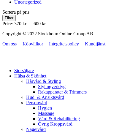
Uncategorized
Sortera på pris
Filter
Price:
370 kr
—
600 kr
Copyright © 2022 Stockholm Online Group AB
Om oss
Köpvillkor
Integritetspolicy
Kundtjänst
Storsäljare
Hälsa & Skönhet
Hårvård & Styling
Stylingverktyg
Rakapparater & Trimmers
Hud- & Ansiktsvård
Personvård
Hygien
Massage
Vård & Rehabilitering
Övrig Kroppsvård
Nagelvård