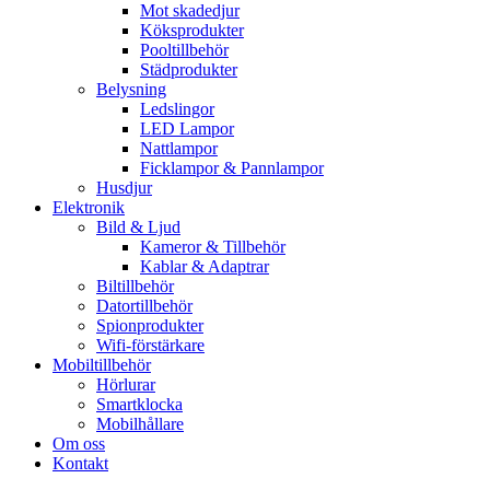
Mot skadedjur
Köksprodukter
Pooltillbehör
Städprodukter
Belysning
Ledslingor
LED Lampor
Nattlampor
Ficklampor & Pannlampor
Husdjur
Elektronik
Bild & Ljud
Kameror & Tillbehör
Kablar & Adaptrar
Biltillbehör
Datortillbehör
Spionprodukter
Wifi-förstärkare
Mobiltillbehör
Hörlurar
Smartklocka
Mobilhållare
Om oss
Kontakt