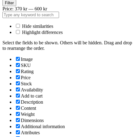
Filter
Price:
370 kr
—
600 kr
Hide similarities
Highlight differences
Select the fields to be shown. Others will be hidden. Drag and drop
to rearrange the order.
Image
SKU
Rating
Price
Stock
Availability
Add to cart
Description
Content
Weight
Dimensions
Additional information
Attributes