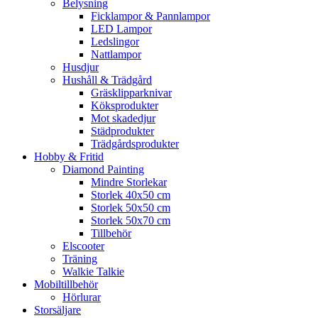
Belysning
Ficklampor & Pannlampor
LED Lampor
Ledslingor
Nattlampor
Husdjur
Hushåll & Trädgård
Gräsklipparknivar
Köksprodukter
Mot skadedjur
Städprodukter
Trädgårdsprodukter
Hobby & Fritid
Diamond Painting
Mindre Storlekar
Storlek 40x50 cm
Storlek 50x50 cm
Storlek 50x70 cm
Tillbehör
Elscooter
Träning
Walkie Talkie
Mobiltillbehör
Hörlurar
Storsäljare