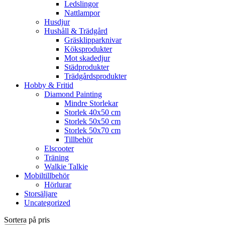
Ledslingor
Nattlampor
Husdjur
Hushåll & Trädgård
Gräsklipparknivar
Köksprodukter
Mot skadedjur
Städprodukter
Trädgårdsprodukter
Hobby & Fritid
Diamond Painting
Mindre Storlekar
Storlek 40x50 cm
Storlek 50x50 cm
Storlek 50x70 cm
Tillbehör
Elscooter
Träning
Walkie Talkie
Mobiltillbehör
Hörlurar
Storsäljare
Uncategorized
Sortera på pris