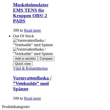
Muskelstimulator
EMS TENS för
Kroppen OBS! 2
PADS
399
kr
Read more
Out Of Stock
Add to wishlist
Compare
Quick view
Vård & Rehabilitering
Varmvattenflaska /
”Vetekudde” med
Spänne
599
kr
Read more
Produktkategorier