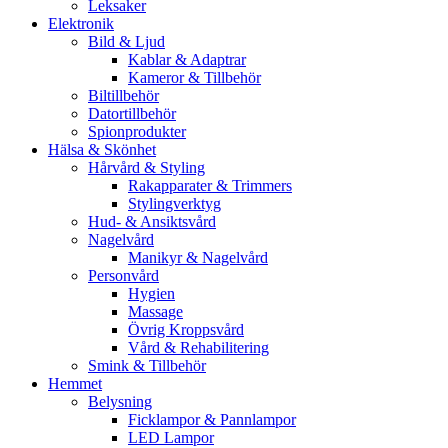
Leksaker
Elektronik
Bild & Ljud
Kablar & Adaptrar
Kameror & Tillbehör
Biltillbehör
Datortillbehör
Spionprodukter
Hälsa & Skönhet
Hårvård & Styling
Rakapparater & Trimmers
Stylingverktyg
Hud- & Ansiktsvård
Nagelvård
Manikyr & Nagelvård
Personvård
Hygien
Massage
Övrig Kroppsvård
Vård & Rehabilitering
Smink & Tillbehör
Hemmet
Belysning
Ficklampor & Pannlampor
LED Lampor