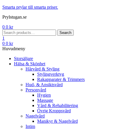
Menu
Smarta prylar till smarta priser.
Prylstugan.se
0
0
kr
Search
Search
for:
1
0
0
kr
Huvudmeny
Storsäljare
Hälsa & Skönhet
Hårvård & Styling
Stylingverktyg
Rakapparater & Trimmers
Hud- & Ansiktsvård
Personvård
Hygien
Massage
Vård & Rehabilitering
Övrig Kroppsvård
Nagelvård
Manikyr & Nagelvård
Intim