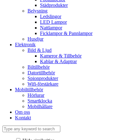
Städprodukter
Belysning
Ledslingor
LED Lampor
Nattlampor
Ficklampor & Pannlampor
Husdjur
Elektronik
Bild & Ljud
Kameror & Tillbehör
Kablar & Adaptrar
Biltillbehör
Datortillbehör
Spionprodukter
Wifi-förstärkare
Mobiltillbehör
Hörlurar
Smartklocka
Mobilhållare
Om oss
Kontakt