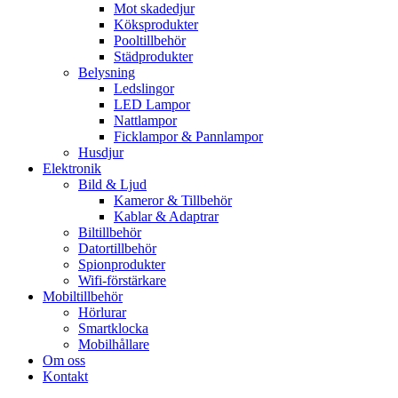
Mot skadedjur
Köksprodukter
Pooltillbehör
Städprodukter
Belysning
Ledslingor
LED Lampor
Nattlampor
Ficklampor & Pannlampor
Husdjur
Elektronik
Bild & Ljud
Kameror & Tillbehör
Kablar & Adaptrar
Biltillbehör
Datortillbehör
Spionprodukter
Wifi-förstärkare
Mobiltillbehör
Hörlurar
Smartklocka
Mobilhållare
Om oss
Kontakt