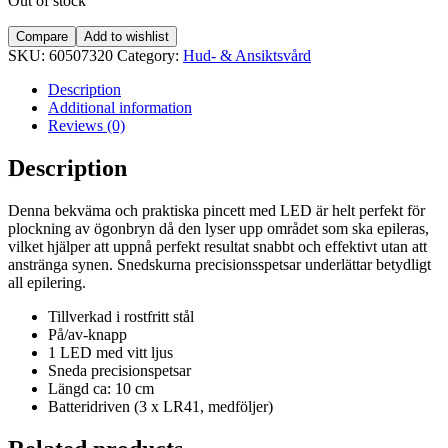
Out of stock
Compare
Add to wishlist
SKU:
60507320
Category:
Hud- & Ansiktsvård
Description
Additional information
Reviews (0)
Description
Denna bekväma och praktiska pincett med LED
är helt perfekt för
plockning av ögonbryn då den lyser upp området som ska epileras,
vilket hjälper att uppnå perfekt resultat snabbt och effektivt utan att
anstränga synen. Snedskurna precisionsspetsar underlättar betydligt
all epilering.
Tillverkad i rostfritt stål
På/av-knapp
1 LED med vitt ljus
Sneda precisionspetsar
Längd ca: 10 cm
Batteridriven (3 x LR41, medföljer)