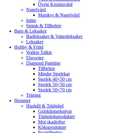
Övrig Kroppsvård
Nagelvård
Manikyr & Nagelvård
Intim
Smink & Tillbehör
Barn & Leksaker
Badleksaker & Vattenleksaker
Leksaker
Hobby & Fritid
Walkie Talkie
Elscooter
Diamond Painting
Tillbehör
Mindre Storlekar
Storlek 40×50 cm
Storlek 50×50 cm
Storlek 50×70 cm
Träning
Hemmet
Hushåll & Trädgård
Gräsklipparknivar
Trädgårdsprodukter
Mot skadedjur
Köksprodukter
Pooltillbehör