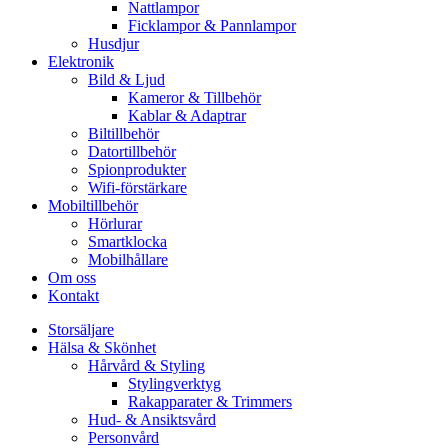
Nattlampor
Ficklampor & Pannlampor
Husdjur
Elektronik
Bild & Ljud
Kameror & Tillbehör
Kablar & Adaptrar
Biltillbehör
Datortillbehör
Spionprodukter
Wifi-förstärkare
Mobiltillbehör
Hörlurar
Smartklocka
Mobilhållare
Om oss
Kontakt
Storsäljare
Hälsa & Skönhet
Hårvård & Styling
Stylingverktyg
Rakapparater & Trimmers
Hud- & Ansiktsvård
Personvård