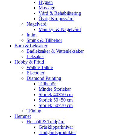
Hygien
Massage
Vård & Rehabilitering
Övrig Kroppsvård
Nagelvård
Manikyr & Nagelvård
Intim
Smink & Tillbehör
Barn & Leksaker
Badleksaker & Vattenleksaker
Leksaker
Hobby & Fritid
Walkie Talkie
Elscooter
Diamond Painting
Tillbehör
Mindre Storlekar
Storlek 40×50 cm
Storlek 50×50 cm
Storlek 50×70 cm
Träning
Hemmet
Hushåll & Trädgård
Gräsklipparknivar
Trädgårdsprodukter