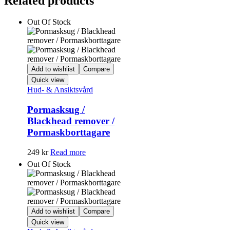
Related products
Out Of Stock
Add to wishlist
Compare
Quick view
Hud- & Ansiktsvård
Pormasksug /
Blackhead remover /
Pormaskborttagare
249
kr
Read more
Out Of Stock
Add to wishlist
Compare
Quick view