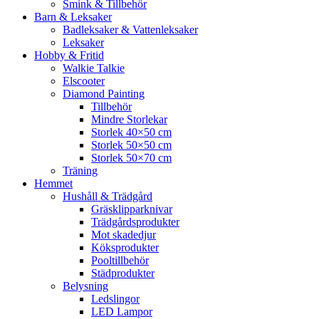
Smink & Tillbehör
Barn & Leksaker
Badleksaker & Vattenleksaker
Leksaker
Hobby & Fritid
Walkie Talkie
Elscooter
Diamond Painting
Tillbehör
Mindre Storlekar
Storlek 40×50 cm
Storlek 50×50 cm
Storlek 50×70 cm
Träning
Hemmet
Hushåll & Trädgård
Gräsklipparknivar
Trädgårdsprodukter
Mot skadedjur
Köksprodukter
Pooltillbehör
Städprodukter
Belysning
Ledslingor
LED Lampor