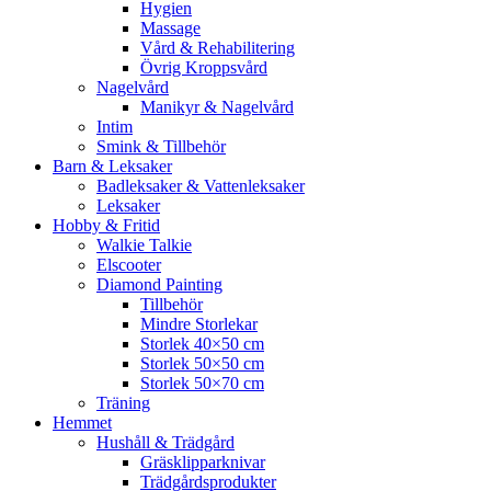
Hygien
Massage
Vård & Rehabilitering
Övrig Kroppsvård
Nagelvård
Manikyr & Nagelvård
Intim
Smink & Tillbehör
Barn & Leksaker
Badleksaker & Vattenleksaker
Leksaker
Hobby & Fritid
Walkie Talkie
Elscooter
Diamond Painting
Tillbehör
Mindre Storlekar
Storlek 40×50 cm
Storlek 50×50 cm
Storlek 50×70 cm
Träning
Hemmet
Hushåll & Trädgård
Gräsklipparknivar
Trädgårdsprodukter