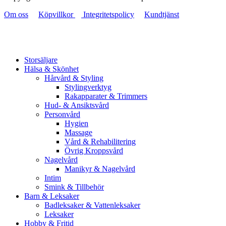
Om oss
Köpvillkor
Integritetspolicy
Kundtjänst
Storsäljare
Hälsa & Skönhet
Hårvård & Styling
Stylingverktyg
Rakapparater & Trimmers
Hud- & Ansiktsvård
Personvård
Hygien
Massage
Vård & Rehabilitering
Övrig Kroppsvård
Nagelvård
Manikyr & Nagelvård
Intim
Smink & Tillbehör
Barn & Leksaker
Badleksaker & Vattenleksaker
Leksaker
Hobby & Fritid