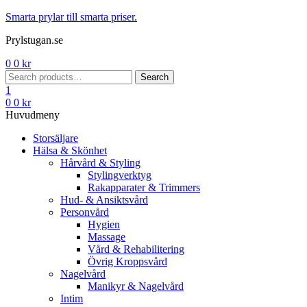
Menu
Smarta prylar till smarta priser.
Prylstugan.se
0
0
kr
Search
Search
for:
1
0
0
kr
Huvudmeny
Storsäljare
Hälsa & Skönhet
Hårvård & Styling
Stylingverktyg
Rakapparater & Trimmers
Hud- & Ansiktsvård
Personvård
Hygien
Massage
Vård & Rehabilitering
Övrig Kroppsvård
Nagelvård
Manikyr & Nagelvård
Intim