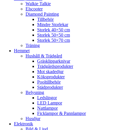
Walkie Talkie
Elscooter
Diamond Painting
Tillbehör
Mindre Storlekar
Storlek 40×50 cm
Storlek 50×50 cm
Storlek 50×70 cm
Träning
Hemmet
Hushåll & Trädgård
Gräsklipparknivar
Trädgårdsprodukter
Mot skadedjur
Köksprodukter
Pooltillbehör
Städprodukter
Belysning
Ledslingor
LED Lampor
Nattlampor
Ficklampor & Pannlampor
Husdjur
Elektronik
Bild & Ljud