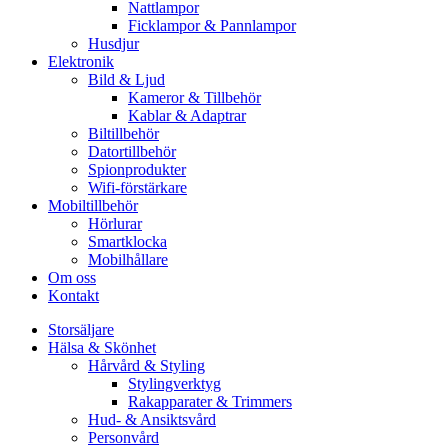
Nattlampor
Ficklampor & Pannlampor
Husdjur
Elektronik
Bild & Ljud
Kameror & Tillbehör
Kablar & Adaptrar
Biltillbehör
Datortillbehör
Spionprodukter
Wifi-förstärkare
Mobiltillbehör
Hörlurar
Smartklocka
Mobilhållare
Om oss
Kontakt
Storsäljare
Hälsa & Skönhet
Hårvård & Styling
Stylingverktyg
Rakapparater & Trimmers
Hud- & Ansiktsvård
Personvård