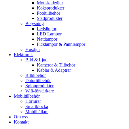
Mot skadedjur
Köksprodukter
Pooltillbehör
Städprodukter
Belysning
Ledslingor
LED Lampor
Nattlampor
Ficklampor & Pannlampor
Husdjur
Elektronik
Bild & Ljud
Kameror & Tillbehör
Kablar & Adaptrar
Biltillbehör
Datortillbehör
Spionprodukter
Wifi-förstärkare
Mobiltillbehör
Hörlurar
Smartklocka
Mobilhållare
Om oss
Kontakt