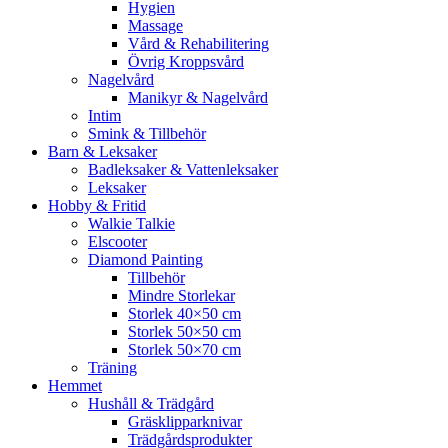
Hygien
Massage
Vård & Rehabilitering
Övrig Kroppsvård
Nagelvård
Manikyr & Nagelvård
Intim
Smink & Tillbehör
Barn & Leksaker
Badleksaker & Vattenleksaker
Leksaker
Hobby & Fritid
Walkie Talkie
Elscooter
Diamond Painting
Tillbehör
Mindre Storlekar
Storlek 40×50 cm
Storlek 50×50 cm
Storlek 50×70 cm
Träning
Hemmet
Hushåll & Trädgård
Gräsklipparknivar
Trädgårdsprodukter