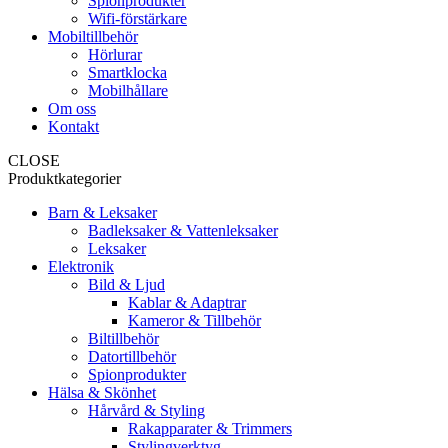
Spionprodukter
Wifi-förstärkare
Mobiltillbehör
Hörlurar
Smartklocka
Mobilhållare
Om oss
Kontakt
CLOSE
Produktkategorier
Barn & Leksaker
Badleksaker & Vattenleksaker
Leksaker
Elektronik
Bild & Ljud
Kablar & Adaptrar
Kameror & Tillbehör
Biltillbehör
Datortillbehör
Spionprodukter
Hälsa & Skönhet
Hårvård & Styling
Rakapparater & Trimmers
Stylingverktyg