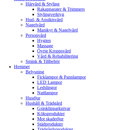
Hårvård & Styling
Rakapparater & Trimmers
Stylingverktyg
Hud- & Ansiktsvård
Nagelvård
Manikyr & Nagelvård
Personvård
Hygien
Massage
Övrig Kroppsvård
Vård & Rehabilitering
Smink & Tillbehör
Hemmet
Belysning
Ficklampor & Pannlampor
LED Lampor
Ledslingor
Nattlampor
Husdjur
Hushåll & Trädgård
Gräsklipparknivar
Köksprodukter
Mot skadedjur
Städprodukter
Trädgårdsprodukter