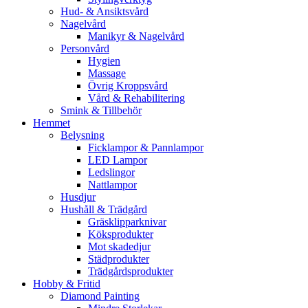
Hud- & Ansiktsvård
Nagelvård
Manikyr & Nagelvård
Personvård
Hygien
Massage
Övrig Kroppsvård
Vård & Rehabilitering
Smink & Tillbehör
Hemmet
Belysning
Ficklampor & Pannlampor
LED Lampor
Ledslingor
Nattlampor
Husdjur
Hushåll & Trädgård
Gräsklipparknivar
Köksprodukter
Mot skadedjur
Städprodukter
Trädgårdsprodukter
Hobby & Fritid
Diamond Painting