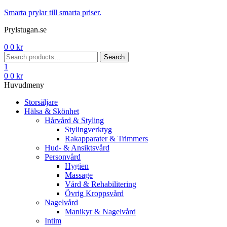
Menu
Smarta prylar till smarta priser.
Prylstugan.se
0
0
kr
Search
Search
for:
1
0
0
kr
Huvudmeny
Storsäljare
Hälsa & Skönhet
Hårvård & Styling
Stylingverktyg
Rakapparater & Trimmers
Hud- & Ansiktsvård
Personvård
Hygien
Massage
Vård & Rehabilitering
Övrig Kroppsvård
Nagelvård
Manikyr & Nagelvård
Intim