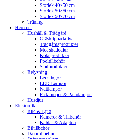
Storlek 40×50 cm
Storlek 50×50 cm
Storlek 50×70 cm
Träning
Hemmet
Hushåll & Trädgård
Gräsklipparknivar
Trädgårdsprodukter
Mot skadedjur
Köksprodukter
Pooltillbehör
Städprodukter
Belysning
Ledslingor
LED Lampor
Nattlampor
Ficklampor & Pannlampor
Husdjur
Elektronik
Bild & Ljud
Kameror & Tillbehör
Kablar & Adaptrar
Biltillbehör
Datortillbehör