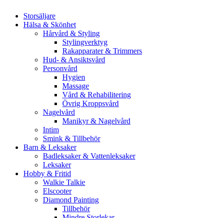
Storsäljare
Hälsa & Skönhet
Hårvård & Styling
Stylingverktyg
Rakapparater & Trimmers
Hud- & Ansiktsvård
Personvård
Hygien
Massage
Vård & Rehabilitering
Övrig Kroppsvård
Nagelvård
Manikyr & Nagelvård
Intim
Smink & Tillbehör
Barn & Leksaker
Badleksaker & Vattenleksaker
Leksaker
Hobby & Fritid
Walkie Talkie
Elscooter
Diamond Painting
Tillbehör
Mindre Storlekar