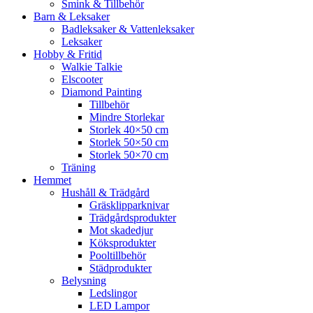
Smink & Tillbehör
Barn & Leksaker
Badleksaker & Vattenleksaker
Leksaker
Hobby & Fritid
Walkie Talkie
Elscooter
Diamond Painting
Tillbehör
Mindre Storlekar
Storlek 40×50 cm
Storlek 50×50 cm
Storlek 50×70 cm
Träning
Hemmet
Hushåll & Trädgård
Gräsklipparknivar
Trädgårdsprodukter
Mot skadedjur
Köksprodukter
Pooltillbehör
Städprodukter
Belysning
Ledslingor
LED Lampor