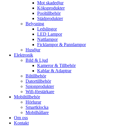
Mot skadedjur
Köksprodukter
Pooltillbehör
Städprodukter
Belysning
Ledslingor
LED Lampor
Nattlampor
Ficklampor & Pannlampor
Husdjur
Elektronik
Bild & Ljud
Kameror & Tillbehör
Kablar & Adaptrar
Biltillbehör
Datortillbehör
Spionprodukter
Wifi-förstärkare
Mobiltillbehör
Hörlurar
Smartklocka
Mobilhållare
Om oss
Kontakt