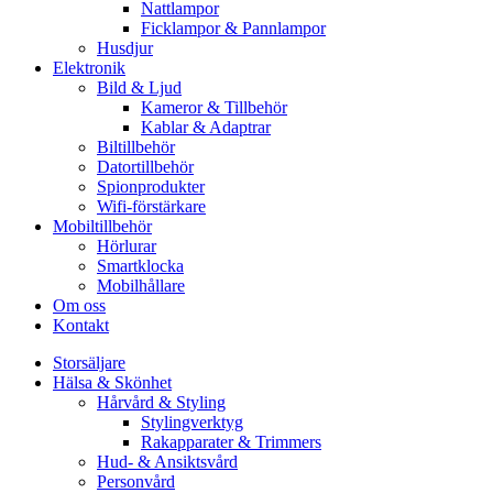
Nattlampor
Ficklampor & Pannlampor
Husdjur
Elektronik
Bild & Ljud
Kameror & Tillbehör
Kablar & Adaptrar
Biltillbehör
Datortillbehör
Spionprodukter
Wifi-förstärkare
Mobiltillbehör
Hörlurar
Smartklocka
Mobilhållare
Om oss
Kontakt
Storsäljare
Hälsa & Skönhet
Hårvård & Styling
Stylingverktyg
Rakapparater & Trimmers
Hud- & Ansiktsvård
Personvård