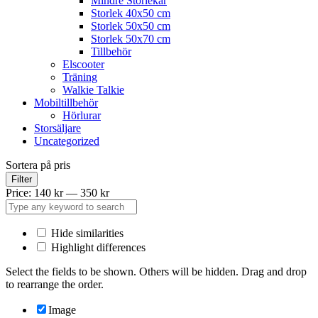
Mindre Storlekar
Storlek 40x50 cm
Storlek 50x50 cm
Storlek 50x70 cm
Tillbehör
Elscooter
Träning
Walkie Talkie
Mobiltillbehör
Hörlurar
Storsäljare
Uncategorized
Sortera på pris
Filter
Price:
140 kr
—
350 kr
Hide similarities
Highlight differences
Select the fields to be shown. Others will be hidden. Drag and drop
to rearrange the order.
Image