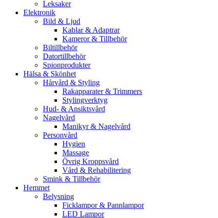
Leksaker
Elektronik
Bild & Ljud
Kablar & Adaptrar
Kameror & Tillbehör
Biltillbehör
Datortillbehör
Spionprodukter
Hälsa & Skönhet
Hårvård & Styling
Rakapparater & Trimmers
Stylingverktyg
Hud- & Ansiktsvård
Nagelvård
Manikyr & Nagelvård
Personvård
Hygien
Massage
Övrig Kroppsvård
Vård & Rehabilitering
Smink & Tillbehör
Hemmet
Belysning
Ficklampor & Pannlampor
LED Lampor