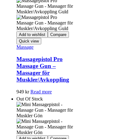
Add to wishlist
Compare
Quick view
Massage
Massagepistol Pro
Massage Gun –
Massager för
Muskler/Avkoppling
949
kr
Read more
Out Of Stock
Add to wishlist
Compare