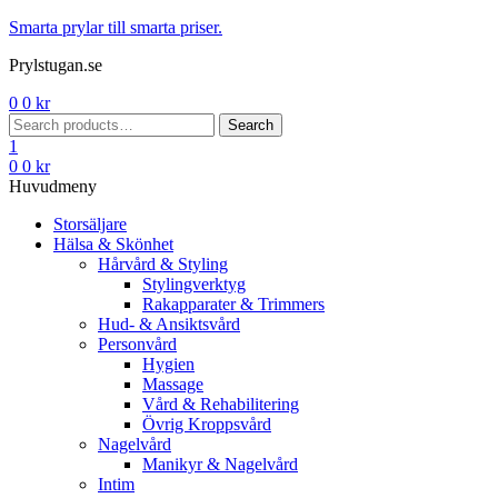
Menu
Smarta prylar till smarta priser.
Prylstugan.se
0
0
kr
Search
Search
for:
1
0
0
kr
Huvudmeny
Storsäljare
Hälsa & Skönhet
Hårvård & Styling
Stylingverktyg
Rakapparater & Trimmers
Hud- & Ansiktsvård
Personvård
Hygien
Massage
Vård & Rehabilitering
Övrig Kroppsvård
Nagelvård
Manikyr & Nagelvård
Intim