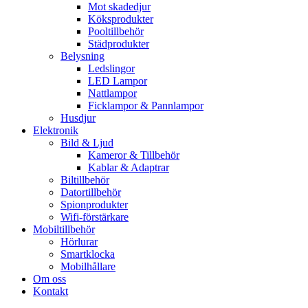
Mot skadedjur
Köksprodukter
Pooltillbehör
Städprodukter
Belysning
Ledslingor
LED Lampor
Nattlampor
Ficklampor & Pannlampor
Husdjur
Elektronik
Bild & Ljud
Kameror & Tillbehör
Kablar & Adaptrar
Biltillbehör
Datortillbehör
Spionprodukter
Wifi-förstärkare
Mobiltillbehör
Hörlurar
Smartklocka
Mobilhållare
Om oss
Kontakt