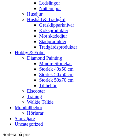
Ledslingor
Nattlampor
Husdjur
Hushåll & Trädgård
Gräsklipparknivar
Köksprodukter
Mot skadedjur
Städprodukter
Trädgårdsprodukter
Hobby & Fritid
Diamond Painting
Mindre Storlekar
Storlek 40x50 cm
Storlek 50x50 cm
Storlek 50x70 cm
Tillbehör
Elscooter
Träning
Walkie Talkie
Mobiltillbehör
Hörlurar
Storsäljare
Uncategorized
Sortera på pris