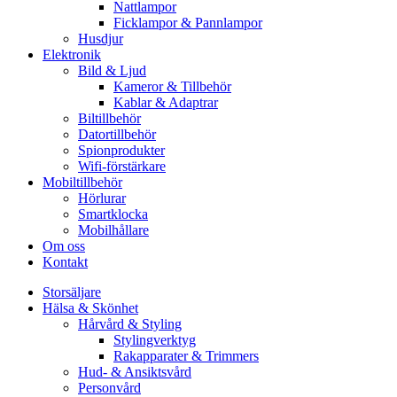
Nattlampor
Ficklampor & Pannlampor
Husdjur
Elektronik
Bild & Ljud
Kameror & Tillbehör
Kablar & Adaptrar
Biltillbehör
Datortillbehör
Spionprodukter
Wifi-förstärkare
Mobiltillbehör
Hörlurar
Smartklocka
Mobilhållare
Om oss
Kontakt
Storsäljare
Hälsa & Skönhet
Hårvård & Styling
Stylingverktyg
Rakapparater & Trimmers
Hud- & Ansiktsvård
Personvård