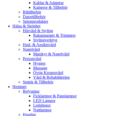
Kablar & Adaptrar
Kameror & Tillbehör
Biltillbehör
Datortillbehör
Spionprodukter
Hälsa & Skönhet
Hårvård & Styling
Rakapparater & Trimmers
Stylingverktyg
Hud- & Ansiktsvård
Nagelvård
Manikyr & Nagelvård
Personvård
Hygien
Massage
Övrig Kroppsvård
Vård & Rehabilitering
Smink & Tillbehör
Hemmet
Belysning
Ficklampor & Pannlampor
LED Lampor
Ledslingor
Nattlampor
Husdjur