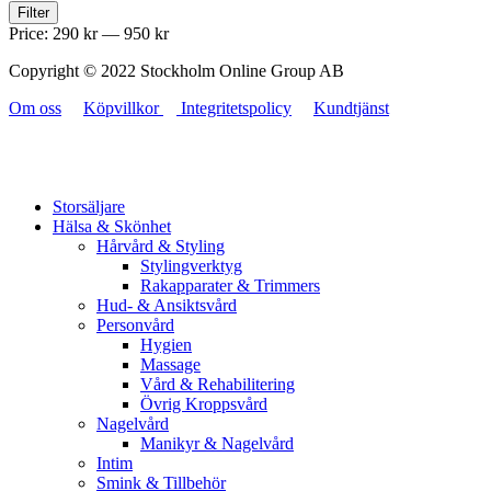
Filter
Price:
290 kr
—
950 kr
Copyright © 2022 Stockholm Online Group AB
Om oss
Köpvillkor
Integritetspolicy
Kundtjänst
Storsäljare
Hälsa & Skönhet
Hårvård & Styling
Stylingverktyg
Rakapparater & Trimmers
Hud- & Ansiktsvård
Personvård
Hygien
Massage
Vård & Rehabilitering
Övrig Kroppsvård
Nagelvård
Manikyr & Nagelvård
Intim
Smink & Tillbehör