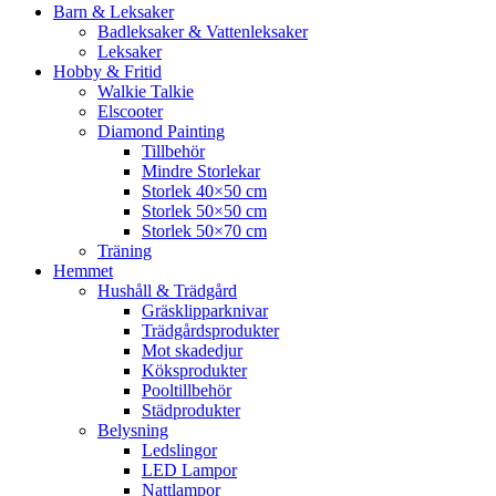
Barn & Leksaker
Badleksaker & Vattenleksaker
Leksaker
Hobby & Fritid
Walkie Talkie
Elscooter
Diamond Painting
Tillbehör
Mindre Storlekar
Storlek 40×50 cm
Storlek 50×50 cm
Storlek 50×70 cm
Träning
Hemmet
Hushåll & Trädgård
Gräsklipparknivar
Trädgårdsprodukter
Mot skadedjur
Köksprodukter
Pooltillbehör
Städprodukter
Belysning
Ledslingor
LED Lampor
Nattlampor