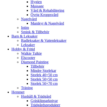
Hygien
Massage
Vård & Rehabilitering
Övrig Kroppsvård
Nagelvård
Manikyr & Nagelvård
Intim
Smink & Tillbehör
Barn & Leksaker
Badleksaker & Vattenleksaker
Leksaker
Hobby & Fritid
Walkie Talkie
Elscooter
Diamond Painting
Tillbehör
Mindre Storlekar
Storlek 40×50 cm
Storlek 50×50 cm
Storlek 50×70 cm
Träning
Hemmet
Hushåll & Trädgård
Gräsklipparknivar
Trädgårdsprodukter