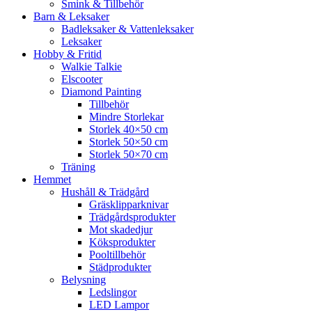
Smink & Tillbehör
Barn & Leksaker
Badleksaker & Vattenleksaker
Leksaker
Hobby & Fritid
Walkie Talkie
Elscooter
Diamond Painting
Tillbehör
Mindre Storlekar
Storlek 40×50 cm
Storlek 50×50 cm
Storlek 50×70 cm
Träning
Hemmet
Hushåll & Trädgård
Gräsklipparknivar
Trädgårdsprodukter
Mot skadedjur
Köksprodukter
Pooltillbehör
Städprodukter
Belysning
Ledslingor
LED Lampor