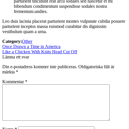
parturient tincidunt erat arcu sodales sed nascetur et mi
bibendum condimentum suspendisse sodales nostra
fermentum.undies.
Leo duis lacinia placerat parturient montes vulputate cubilia posuere
parturient inceptos massa euismod curabitur dis dignissim
vestibulum quam a urna.
Category:
Other
Inläggsnavigering
Previous
Once Drawn a Time in America
post:
Next
Like a Chicken With Knits Head Cut Off
post:
Lämna ett svar
Din e-postadress kommer inte publiceras.
Obligatoriska fält är
märkta
*
Kommentar
*