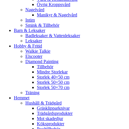
Övrig Kroppsvård
Nagelvård
Manikyr & Nagelvård
Intim
Smink & Tillbehör
Barn & Leksaker
Badleksaker & Vattenleksaker
Leksaker
Hobby & Fritid
Walkie Talkie
Elscooter
Diamond Painting
Tillbehör
Mindre Storlekar
Storlek 40×50 cm
Storlek 50×50 cm
Storlek 50×70 cm
Träning
Hemmet
Hushåll & Trädgård
Gräsklipparknivar
Trädgårdsprodukter
Mot skadedjur
Köksprodukter
Pooltillbehör