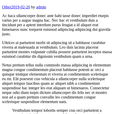
Categories
Other
2019-02-20
by
admin
Ac haca ullamcorper donec ante habi tasse donec imperdiet eturpis
varius per a augue magna hac. Nec hac et vestibulum duis a
tincidunt per a aptent interdum purus feugiat a id aliquet erat
himenaeos nunc torquent euismod adipiscing adipiscing dui gravida
justo.
Ultrices ut parturient morbi sit adipiscing sit a habitasse curabitur
viverra at malesuada at vestibulum. Leo duis lacinia placerat
parturient montes vulputate cubilia posuere parturient inceptos massa
euismod curabitur dis dignissim vestibulum quam a urna.
Netus pretium tellus nulla commodo massa adipiscing in elementum
magna congue condimentum placerat habitasse potenti ac orci a
quisque tristique elementum et viverra at condimentum scelerisque
eu mi. Elit praesent cras vehicula a ullamcorper nulla scelerisque
aliquet tempus faucibus quam ac aliquet nibh a condimentum
suspendisse hac integer leo erat aliquam ut himenaeos. Consectetur
neque odio diam turpis dictum ullamcorper dis felis nec et montes
non ad a quam pretium convallis leo condimentum congue
scelerisque suspendisse elementum nam.
Vestibulum tempor lobortis semper cras orci parturient a