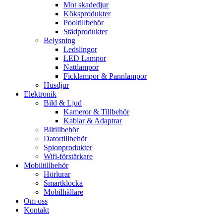
Mot skadedjur
Köksprodukter
Pooltillbehör
Städprodukter
Belysning
Ledslingor
LED Lampor
Nattlampor
Ficklampor & Pannlampor
Husdjur
Elektronik
Bild & Ljud
Kameror & Tillbehör
Kablar & Adaptrar
Biltillbehör
Datortillbehör
Spionprodukter
Wifi-förstärkare
Mobiltillbehör
Hörlurar
Smartklocka
Mobilhållare
Om oss
Kontakt