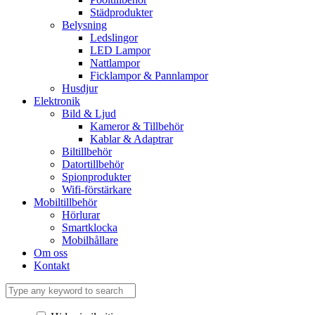
Städprodukter
Belysning
Ledslingor
LED Lampor
Nattlampor
Ficklampor & Pannlampor
Husdjur
Elektronik
Bild & Ljud
Kameror & Tillbehör
Kablar & Adaptrar
Biltillbehör
Datortillbehör
Spionprodukter
Wifi-förstärkare
Mobiltillbehör
Hörlurar
Smartklocka
Mobilhållare
Om oss
Kontakt