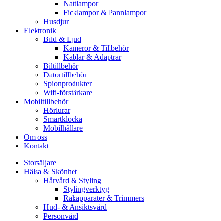
Nattlampor
Ficklampor & Pannlampor
Husdjur
Elektronik
Bild & Ljud
Kameror & Tillbehör
Kablar & Adaptrar
Biltillbehör
Datortillbehör
Spionprodukter
Wifi-förstärkare
Mobiltillbehör
Hörlurar
Smartklocka
Mobilhållare
Om oss
Kontakt
Storsäljare
Hälsa & Skönhet
Hårvård & Styling
Stylingverktyg
Rakapparater & Trimmers
Hud- & Ansiktsvård
Personvård