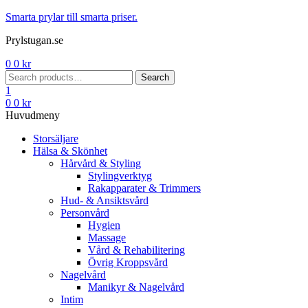
Menu
Smarta prylar till smarta priser.
Prylstugan.se
0
0
kr
Search
Search
for:
1
0
0
kr
Huvudmeny
Storsäljare
Hälsa & Skönhet
Hårvård & Styling
Stylingverktyg
Rakapparater & Trimmers
Hud- & Ansiktsvård
Personvård
Hygien
Massage
Vård & Rehabilitering
Övrig Kroppsvård
Nagelvård
Manikyr & Nagelvård
Intim