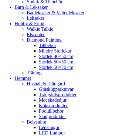
Smink & Tillbehör
Barn & Leksaker
Badleksaker & Vattenleksaker
Leksaker
Hobby & Fritid
Walkie Talkie
Elscooter
Diamond Painting
Tillbehör
Mindre Storlekar
Storlek 40×50 cm
Storlek 50×50 cm
Storlek 50×70 cm
Träning
Hemmet
Hushåll & Trädgård
Gräsklipparknivar
Trädgårdsprodukter
Mot skadedjur
Köksprodukter
Pooltillbehör
Städprodukter
Belysning
Ledslingor
LED Lampor