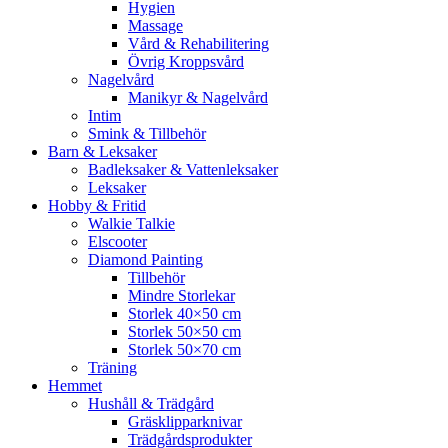
Hygien
Massage
Vård & Rehabilitering
Övrig Kroppsvård
Nagelvård
Manikyr & Nagelvård
Intim
Smink & Tillbehör
Barn & Leksaker
Badleksaker & Vattenleksaker
Leksaker
Hobby & Fritid
Walkie Talkie
Elscooter
Diamond Painting
Tillbehör
Mindre Storlekar
Storlek 40×50 cm
Storlek 50×50 cm
Storlek 50×70 cm
Träning
Hemmet
Hushåll & Trädgård
Gräsklipparknivar
Trädgårdsprodukter