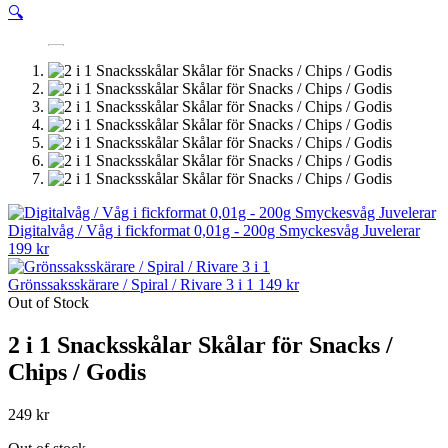
🔍
Digitalvåg / Våg i fickformat 0,01g - 200g Smyckesvåg Juvelerar
199
kr
Grönssaksskärare / Spiral / Rivare 3 i 1
149
kr
Out of Stock
2 i 1 Snacksskålar Skålar för Snacks /
Chips / Godis
249
kr