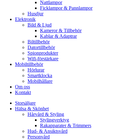
Nattlampor
Ficklampor & Pannlampor
Husdjur
Elektronik
Bild & Ljud
Kameror & Tillbehör
Kablar & Adaptrar
Biltillbehör
Datortillbehör
Spionprodukter
Wifi-förstärkare
Mobiltillbehör
Hörlurar
Smartklocka
Mobilhållare
Om oss
Kontakt
Storsäljare
Hälsa & Skönhet
Hårvård & Styling
Stylingverktyg
Rakapparater & Trimmers
Hud- & Ansiktsvård
Personvård