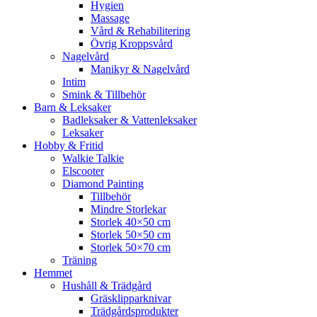
Hygien
Massage
Vård & Rehabilitering
Övrig Kroppsvård
Nagelvård
Manikyr & Nagelvård
Intim
Smink & Tillbehör
Barn & Leksaker
Badleksaker & Vattenleksaker
Leksaker
Hobby & Fritid
Walkie Talkie
Elscooter
Diamond Painting
Tillbehör
Mindre Storlekar
Storlek 40×50 cm
Storlek 50×50 cm
Storlek 50×70 cm
Träning
Hemmet
Hushåll & Trädgård
Gräsklipparknivar
Trädgårdsprodukter