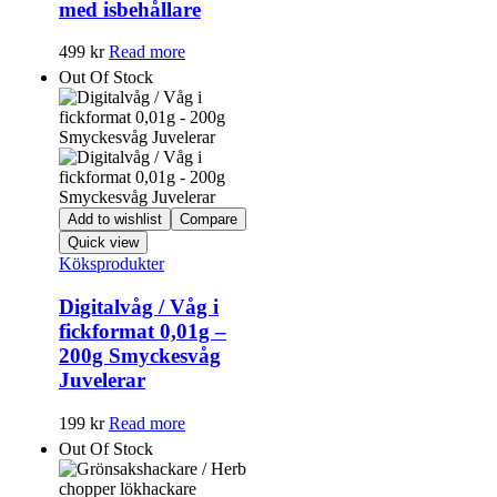
med isbehållare
499
kr
Read more
Out Of Stock
Add to wishlist
Compare
Quick view
Köksprodukter
Digitalvåg / Våg i
fickformat 0,01g –
200g Smyckesvåg
Juvelerar
199
kr
Read more
Out Of Stock