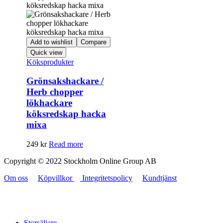
Add to wishlist
Compare
Quick view
Köksprodukter
Grönsakshackare /
Herb chopper
lökhackare
köksredskap hacka
mixa
249
kr
Read more
Copyright © 2022 Stockholm Online Group AB
Om oss
Köpvillkor
Integritetspolicy
Kundtjänst
Storsäljare