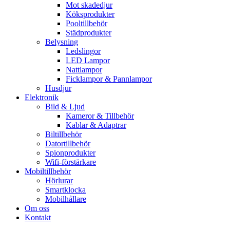
Mot skadedjur
Köksprodukter
Pooltillbehör
Städprodukter
Belysning
Ledslingor
LED Lampor
Nattlampor
Ficklampor & Pannlampor
Husdjur
Elektronik
Bild & Ljud
Kameror & Tillbehör
Kablar & Adaptrar
Biltillbehör
Datortillbehör
Spionprodukter
Wifi-förstärkare
Mobiltillbehör
Hörlurar
Smartklocka
Mobilhållare
Om oss
Kontakt