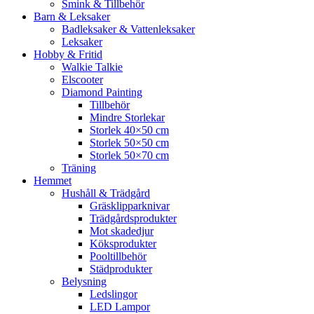
Smink & Tillbehör
Barn & Leksaker
Badleksaker & Vattenleksaker
Leksaker
Hobby & Fritid
Walkie Talkie
Elscooter
Diamond Painting
Tillbehör
Mindre Storlekar
Storlek 40×50 cm
Storlek 50×50 cm
Storlek 50×70 cm
Träning
Hemmet
Hushåll & Trädgård
Gräsklipparknivar
Trädgårdsprodukter
Mot skadedjur
Köksprodukter
Pooltillbehör
Städprodukter
Belysning
Ledslingor
LED Lampor