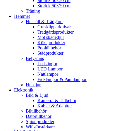
Storlek 50×50 cm
Storlek 50×70 cm
Träning
Hemmet
Hushåll & Trädgård
Gräsklipparknivar
Trädgårdsprodukter
Mot skadedjur
Köksprodukter
Pooltillbehör
Städprodukter
Belysning
Ledslingor
LED Lampor
Nattlampor
Ficklampor & Pannlampor
Husdjur
Elektronik
Bild & Ljud
Kameror & Tillbehör
Kablar & Adaptrar
Biltillbehör
Datortillbehör
Spionprodukter
Wifi-förstärkare