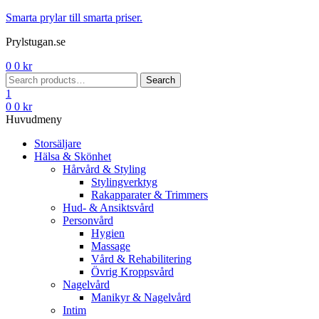
Menu
Smarta prylar till smarta priser.
Prylstugan.se
0
0
kr
Search
Search
for:
1
0
0
kr
Huvudmeny
Storsäljare
Hälsa & Skönhet
Hårvård & Styling
Stylingverktyg
Rakapparater & Trimmers
Hud- & Ansiktsvård
Personvård
Hygien
Massage
Vård & Rehabilitering
Övrig Kroppsvård
Nagelvård
Manikyr & Nagelvård
Intim