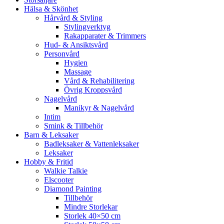
Hälsa & Skönhet
Hårvård & Styling
Stylingverktyg
Rakapparater & Trimmers
Hud- & Ansiktsvård
Personvård
Hygien
Massage
Vård & Rehabilitering
Övrig Kroppsvård
Nagelvård
Manikyr & Nagelvård
Intim
Smink & Tillbehör
Barn & Leksaker
Badleksaker & Vattenleksaker
Leksaker
Hobby & Fritid
Walkie Talkie
Elscooter
Diamond Painting
Tillbehör
Mindre Storlekar
Storlek 40×50 cm