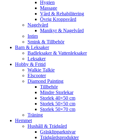
Hygien
Massage
Vård & Rehabilitering
Övrig Kroppsvård
Nagelvård
Manikyr & Nagelvård
Intim
Smink & Tillbehör
Barn & Leksaker
Badleksaker & Vattenleksaker
Leksaker
Hobby & Fritid
Walkie Talkie
Elscooter
Diamond Painting
Tillbehör
Mindre Storlekar
Storlek 40×50 cm
Storlek 50×50 cm
Storlek 50×70 cm
Träning
Hemmet
Hushåll & Trädgård
Gräsklipparknivar
Trädgårdsprodukter