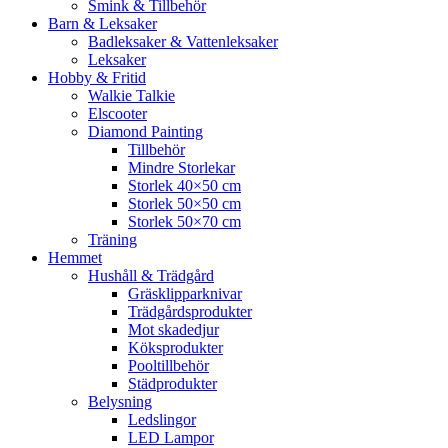
Smink & Tillbehör
Barn & Leksaker
Badleksaker & Vattenleksaker
Leksaker
Hobby & Fritid
Walkie Talkie
Elscooter
Diamond Painting
Tillbehör
Mindre Storlekar
Storlek 40×50 cm
Storlek 50×50 cm
Storlek 50×70 cm
Träning
Hemmet
Hushåll & Trädgård
Gräsklipparknivar
Trädgårdsprodukter
Mot skadedjur
Köksprodukter
Pooltillbehör
Städprodukter
Belysning
Ledslingor
LED Lampor