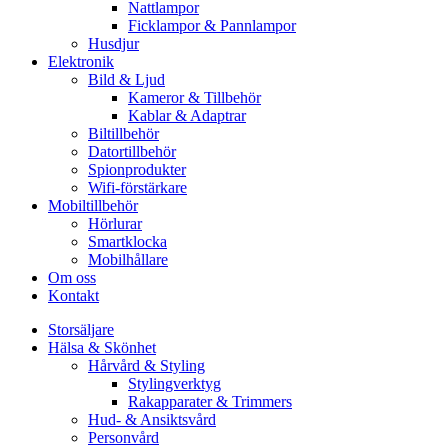
Nattlampor
Ficklampor & Pannlampor
Husdjur
Elektronik
Bild & Ljud
Kameror & Tillbehör
Kablar & Adaptrar
Biltillbehör
Datortillbehör
Spionprodukter
Wifi-förstärkare
Mobiltillbehör
Hörlurar
Smartklocka
Mobilhållare
Om oss
Kontakt
Storsäljare
Hälsa & Skönhet
Hårvård & Styling
Stylingverktyg
Rakapparater & Trimmers
Hud- & Ansiktsvård
Personvård