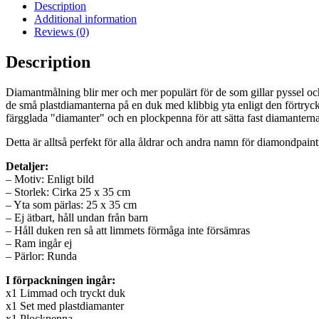
Description
Additional information
Reviews (0)
Description
Diamantmålning blir mer och mer populärt för de som gillar pyssel oc
de små plastdiamanterna på en duk med klibbig yta enligt den förtryck
färgglada "diamanter" och en plockpenna för att sätta fast diamanterna
Detta är alltså perfekt för alla åldrar och andra namn för diamondpai
Detaljer:
– Motiv: Enligt bild
– Storlek: Cirka 25 x 35 cm
– Yta som pärlas: 25 x 35 cm
– Ej ätbart, håll undan från barn
– Håll duken ren så att limmets förmåga inte försämras
– Ram ingår ej
– Pärlor: Runda
I förpackningen ingår:
x1 Limmad och tryckt duk
x1 Set med plastdiamanter
x1 Plockpenna