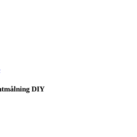
r
ntmålning DIY