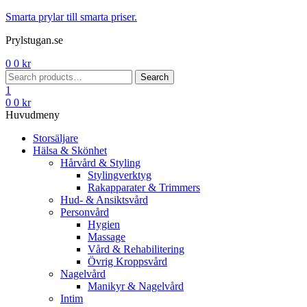
Menu
Smarta prylar till smarta priser.
Prylstugan.se
0
0
kr
Search
Search
for:
1
0
0
kr
Huvudmeny
Storsäljare
Hälsa & Skönhet
Hårvård & Styling
Stylingverktyg
Rakapparater & Trimmers
Hud- & Ansiktsvård
Personvård
Hygien
Massage
Vård & Rehabilitering
Övrig Kroppsvård
Nagelvård
Manikyr & Nagelvård
Intim