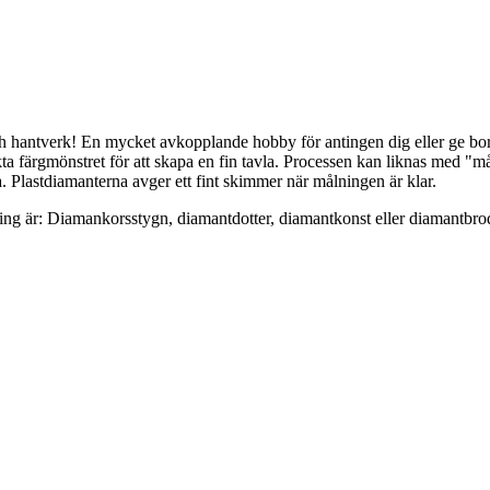
h hantverk! En mycket avkopplande hobby för antingen dig eller ge bor
ta färgmönstret för att skapa en fin tavla. Processen kan liknas med "m
. Plastdiamanterna avger ett fint skimmer när målningen är klar.
nting är: Diamankorsstygn, diamantdotter, diamantkonst eller diamantbrod