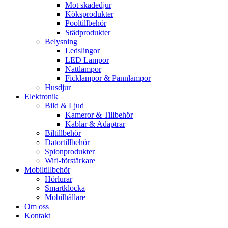
Mot skadedjur
Köksprodukter
Pooltillbehör
Städprodukter
Belysning
Ledslingor
LED Lampor
Nattlampor
Ficklampor & Pannlampor
Husdjur
Elektronik
Bild & Ljud
Kameror & Tillbehör
Kablar & Adaptrar
Biltillbehör
Datortillbehör
Spionprodukter
Wifi-förstärkare
Mobiltillbehör
Hörlurar
Smartklocka
Mobilhållare
Om oss
Kontakt