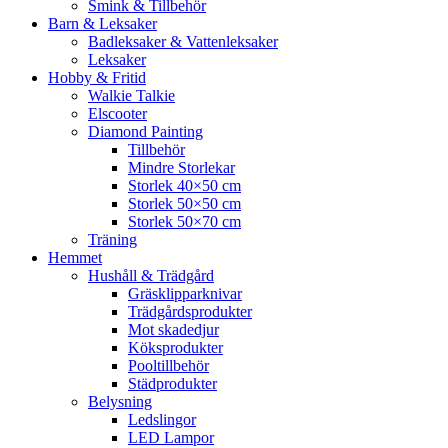
Smink & Tillbehör
Barn & Leksaker
Badleksaker & Vattenleksaker
Leksaker
Hobby & Fritid
Walkie Talkie
Elscooter
Diamond Painting
Tillbehör
Mindre Storlekar
Storlek 40×50 cm
Storlek 50×50 cm
Storlek 50×70 cm
Träning
Hemmet
Hushåll & Trädgård
Gräsklipparknivar
Trädgårdsprodukter
Mot skadedjur
Köksprodukter
Pooltillbehör
Städprodukter
Belysning
Ledslingor
LED Lampor