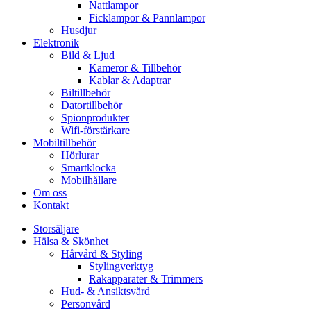
Nattlampor
Ficklampor & Pannlampor
Husdjur
Elektronik
Bild & Ljud
Kameror & Tillbehör
Kablar & Adaptrar
Biltillbehör
Datortillbehör
Spionprodukter
Wifi-förstärkare
Mobiltillbehör
Hörlurar
Smartklocka
Mobilhållare
Om oss
Kontakt
Storsäljare
Hälsa & Skönhet
Hårvård & Styling
Stylingverktyg
Rakapparater & Trimmers
Hud- & Ansiktsvård
Personvård