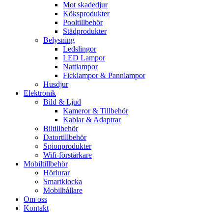
Mot skadedjur
Köksprodukter
Pooltillbehör
Städprodukter
Belysning
Ledslingor
LED Lampor
Nattlampor
Ficklampor & Pannlampor
Husdjur
Elektronik
Bild & Ljud
Kameror & Tillbehör
Kablar & Adaptrar
Biltillbehör
Datortillbehör
Spionprodukter
Wifi-förstärkare
Mobiltillbehör
Hörlurar
Smartklocka
Mobilhållare
Om oss
Kontakt