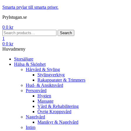
Menu
Smarta prylar till smarta priser.
Prylstugan.se
0
0
kr
Search
Search
for:
1
0
0
kr
Huvudmeny
Storsäljare
Hälsa & Skönhet
Hårvård & Styling
Stylingverktyg
Rakapparater & Trimmers
Hud- & Ansiktsvård
Personvård
Hygien
Massage
Vård & Rehabilitering
Övrig Kroppsvård
Nagelvård
Manikyr & Nagelvård
Intim