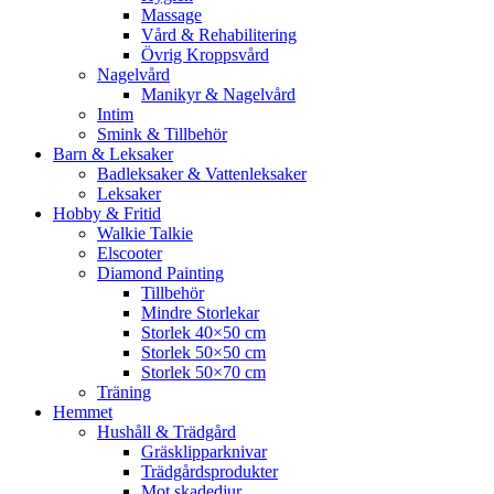
Massage
Vård & Rehabilitering
Övrig Kroppsvård
Nagelvård
Manikyr & Nagelvård
Intim
Smink & Tillbehör
Barn & Leksaker
Badleksaker & Vattenleksaker
Leksaker
Hobby & Fritid
Walkie Talkie
Elscooter
Diamond Painting
Tillbehör
Mindre Storlekar
Storlek 40×50 cm
Storlek 50×50 cm
Storlek 50×70 cm
Träning
Hemmet
Hushåll & Trädgård
Gräsklipparknivar
Trädgårdsprodukter
Mot skadedjur