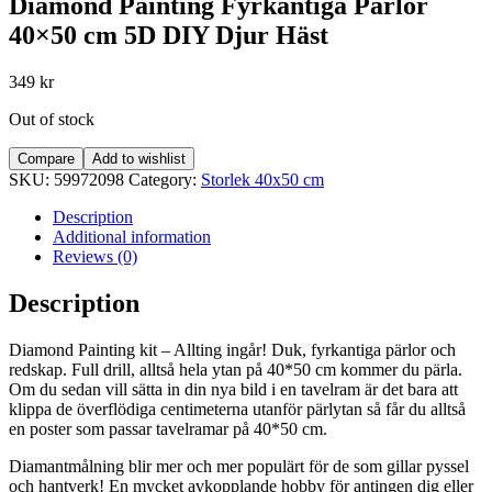
Diamond Painting Fyrkantiga Pärlor
40×50 cm 5D DIY Djur Häst
349
kr
Out of stock
Compare
Add to wishlist
SKU:
59972098
Category:
Storlek 40x50 cm
Description
Additional information
Reviews (0)
Description
Diamond Painting kit – Allting ingår! Duk, fyrkantiga pärlor och
redskap. Full drill, alltså hela ytan på 40*50 cm kommer du pärla.
Om du sedan vill sätta in din nya bild i en tavelram är det bara att
klippa de överflödiga centimeterna utanför pärlytan så får du alltså
en poster som passar tavelramar på 40*50 cm.
Diamantmålning blir mer och mer populärt för de som gillar pyssel
och hantverk! En mycket avkopplande hobby för antingen dig eller