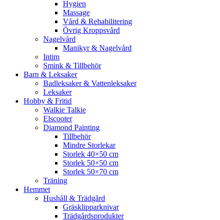
Hygien
Massage
Vård & Rehabilitering
Övrig Kroppsvård
Nagelvård
Manikyr & Nagelvård
Intim
Smink & Tillbehör
Barn & Leksaker
Badleksaker & Vattenleksaker
Leksaker
Hobby & Fritid
Walkie Talkie
Elscooter
Diamond Painting
Tillbehör
Mindre Storlekar
Storlek 40×50 cm
Storlek 50×50 cm
Storlek 50×70 cm
Träning
Hemmet
Hushåll & Trädgård
Gräsklipparknivar
Trädgårdsprodukter