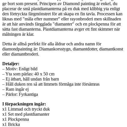
ge bort som present. Principen av Diamond painting är enkel, du
placerar de små plastdiamanterna på en duk med klibbig yta enligt
den förtryckta färgmönstret för att skapa en fin tavla. Processen kan
liknas med "måla efter nummer" eller rayonbroderi men skillnaden
är att här används färgglada "diamanter" och en plockpenna för att
sätta fast diamanterna. Plastdiamanterna avger ett fint skimmer när
målningen är klar.
Detta är alltså perfekt för alla åldrar och andra namn för
diamondpainting är: Diamankorsstygn, diamantdotter, diamantkonst
eller diamantbroderi.
Detaljer:
– Motiv: Enligt bild
– Yta som pärlas: 40 x 50 cm
– Ej ätbart, håll undan från barn
– Håll duken ren så att limmets förmåga inte försämras
– Ram ingår ej
– Pärlor: Fyrkantiga
I förpackningen ingår:
x1 Limmad och tryckt duk
x1 Set med plastdiamanter
x1 Plockpenna
x1 Bricka