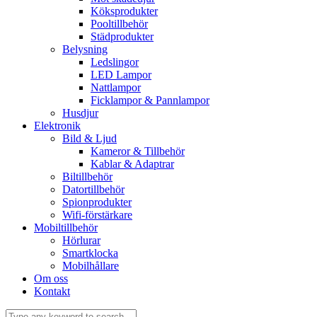
Köksprodukter
Pooltillbehör
Städprodukter
Belysning
Ledslingor
LED Lampor
Nattlampor
Ficklampor & Pannlampor
Husdjur
Elektronik
Bild & Ljud
Kameror & Tillbehör
Kablar & Adaptrar
Biltillbehör
Datortillbehör
Spionprodukter
Wifi-förstärkare
Mobiltillbehör
Hörlurar
Smartklocka
Mobilhållare
Om oss
Kontakt