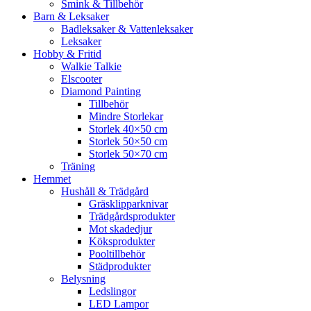
Smink & Tillbehör
Barn & Leksaker
Badleksaker & Vattenleksaker
Leksaker
Hobby & Fritid
Walkie Talkie
Elscooter
Diamond Painting
Tillbehör
Mindre Storlekar
Storlek 40×50 cm
Storlek 50×50 cm
Storlek 50×70 cm
Träning
Hemmet
Hushåll & Trädgård
Gräsklipparknivar
Trädgårdsprodukter
Mot skadedjur
Köksprodukter
Pooltillbehör
Städprodukter
Belysning
Ledslingor
LED Lampor