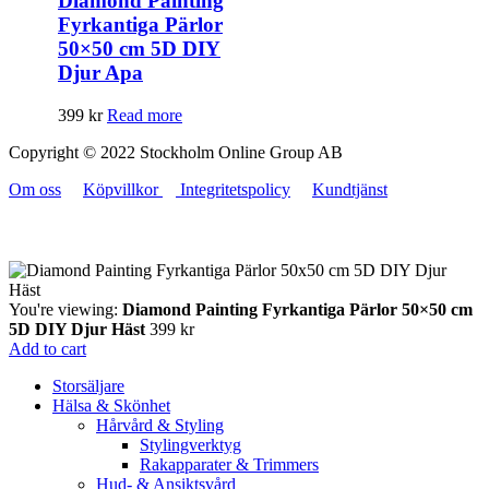
Diamond Painting
Fyrkantiga Pärlor
50×50 cm 5D DIY
Djur Apa
399
kr
Read more
Copyright © 2022 Stockholm Online Group AB
Om oss
Köpvillkor
Integritetspolicy
Kundtjänst
You're viewing:
Diamond Painting Fyrkantiga Pärlor 50×50 cm
5D DIY Djur Häst
399
kr
Add to cart
Storsäljare
Hälsa & Skönhet
Hårvård & Styling
Stylingverktyg
Rakapparater & Trimmers
Hud- & Ansiktsvård