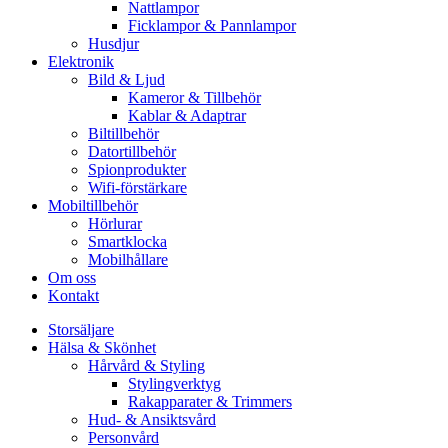
Nattlampor
Ficklampor & Pannlampor
Husdjur
Elektronik
Bild & Ljud
Kameror & Tillbehör
Kablar & Adaptrar
Biltillbehör
Datortillbehör
Spionprodukter
Wifi-förstärkare
Mobiltillbehör
Hörlurar
Smartklocka
Mobilhållare
Om oss
Kontakt
Storsäljare
Hälsa & Skönhet
Hårvård & Styling
Stylingverktyg
Rakapparater & Trimmers
Hud- & Ansiktsvård
Personvård