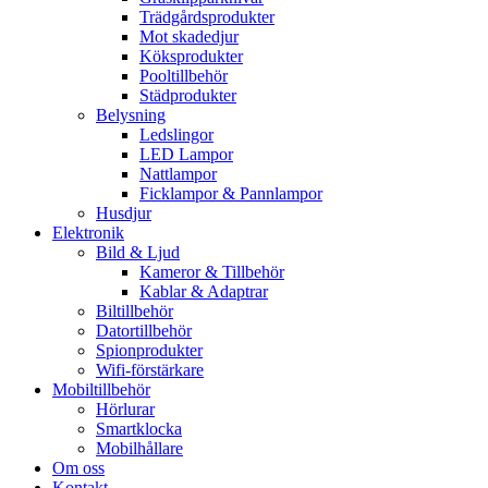
Trädgårdsprodukter
Mot skadedjur
Köksprodukter
Pooltillbehör
Städprodukter
Belysning
Ledslingor
LED Lampor
Nattlampor
Ficklampor & Pannlampor
Husdjur
Elektronik
Bild & Ljud
Kameror & Tillbehör
Kablar & Adaptrar
Biltillbehör
Datortillbehör
Spionprodukter
Wifi-förstärkare
Mobiltillbehör
Hörlurar
Smartklocka
Mobilhållare
Om oss
Kontakt