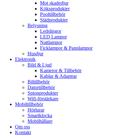
Mot skadedjur
Köksprodukter
Pooltillbehör
Städprodukter
Belysning
Ledslingor
LED Lampor
Nattlampor
Ficklampor & Pannlampor
Husdjur
Elektronik
Bild & Ljud
Kameror & Tillbehör
Kablar & Adaptrar
Biltillbehör
Datortillbehör
Spionprodukter
Wifi-förstärkare
Mobiltillbehör
Hörlurar
Smartklocka
Mobilhållare
Om oss
Kontakt