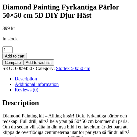
Diamond Painting Fyrkantiga Pärlor
50×50 cm 5D DIY Djur Häst
399
kr
In stock
Diamond
Painting
Add to cart
Fyrkantiga
Compare
Add to wishlist
Pärlor
SKU:
60094507
Category:
Storlek 50x50 cm
50x50
cm
Description
5D
Additional information
DIY
Reviews (0)
Djur
Häst
Description
quantity
Diamond Painting kit – Allting ingår! Duk, fyrkantiga pärlor och
redskap. Full drill, alltså hela ytan på 50*50 cm kommer du pärla.
Om du sedan vill sätta in din nya bild i en tavelram är det bara att
klippa de överflödiga centimeterna utanför pärlytan så får du alltså