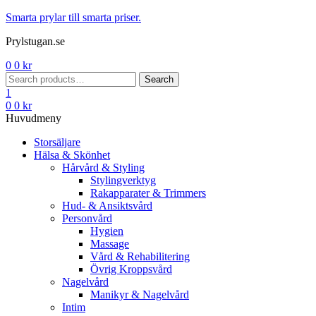
Menu
Smarta prylar till smarta priser.
Prylstugan.se
0
0
kr
Search
Search
for:
1
0
0
kr
Huvudmeny
Storsäljare
Hälsa & Skönhet
Hårvård & Styling
Stylingverktyg
Rakapparater & Trimmers
Hud- & Ansiktsvård
Personvård
Hygien
Massage
Vård & Rehabilitering
Övrig Kroppsvård
Nagelvård
Manikyr & Nagelvård
Intim