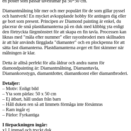
en poster som passar tavelramar på 50*50 cm.
Diamantmålning blir mer och mer populärt för de som gillar pyssel
och hantverk! En mycket avkopplande hobby för antingen dig eller
ge bort som present. Principen av Diamond painting är enkel, du
placerar de små plastdiamanterna på en duk med klibbig yta enligt
den förtryckta färgmönstret för att skapa en fin tavla. Processen kan
liknas med "måla efter nummer" eller rayonbroderi men skillnaden
är att här används färgglada "diamanter" och en plockpenna för att
sätta fast diamanterna. Plastdiamanterna avger ett fint skimmer när
målningen är klar.
Detta är alltså perfekt för alla åldrar och andra namn för
diamondpainting är: Diamantmålning, Diamanttavla,
Diamankorsstygn, diamantdotter, diamantkonst eller diamantbroderi.
Detaljer:
– Motiv: Enligt bild
– Yta som pärlas: 50 x 50 cm
– Ej ätbart, håll undan från barn
– Håll duken ren så att limmets förmåga inte försämras
– Ram ingår ej
– Pärlor: Fyrkantiga
I förpackningen ingår:
x1 Limmad och tryckt duk