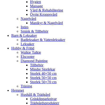
Hygien
Massage
Vård & Rehabilitering
Övrig Kroppsvård
Nagelvård
Manikyr & Nagelvård
Intim
Smink & Tillbehör
Barn & Leksaker
Badleksaker & Vattenleksaker
Leksaker
Hobby & Fritid
Walkie Talkie
Elscooter
Diamond Painting
Tillbehör
Mindre Storlekar
Storlek 40×50 cm
Storlek 50×50 cm
Storlek 50×70 cm
Träning
Hemmet
Hushåll & Trädgård
Gräsklipparknivar
Trädgårdsprodukter