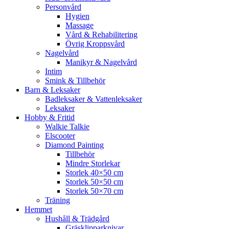
Personvård
Hygien
Massage
Vård & Rehabilitering
Övrig Kroppsvård
Nagelvård
Manikyr & Nagelvård
Intim
Smink & Tillbehör
Barn & Leksaker
Badleksaker & Vattenleksaker
Leksaker
Hobby & Fritid
Walkie Talkie
Elscooter
Diamond Painting
Tillbehör
Mindre Storlekar
Storlek 40×50 cm
Storlek 50×50 cm
Storlek 50×70 cm
Träning
Hemmet
Hushåll & Trädgård
Gräsklipparknivar