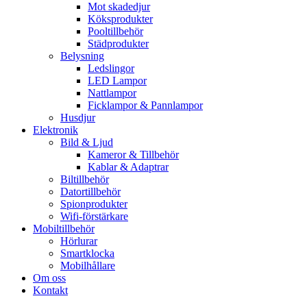
Mot skadedjur
Köksprodukter
Pooltillbehör
Städprodukter
Belysning
Ledslingor
LED Lampor
Nattlampor
Ficklampor & Pannlampor
Husdjur
Elektronik
Bild & Ljud
Kameror & Tillbehör
Kablar & Adaptrar
Biltillbehör
Datortillbehör
Spionprodukter
Wifi-förstärkare
Mobiltillbehör
Hörlurar
Smartklocka
Mobilhållare
Om oss
Kontakt