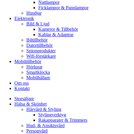
Nattlampor
Ficklampor & Pannlampor
Husdjur
Elektronik
Bild & Ljud
Kameror & Tillbehör
Kablar & Adaptrar
Biltillbehör
Datortillbehör
Spionprodukter
Wifi-förstärkare
Mobiltillbehör
Hörlurar
Smartklocka
Mobilhållare
Om oss
Kontakt
Storsäljare
Hälsa & Skönhet
Hårvård & Styling
Stylingverktyg
Rakapparater & Trimmers
Hud- & Ansiktsvård
Personvård