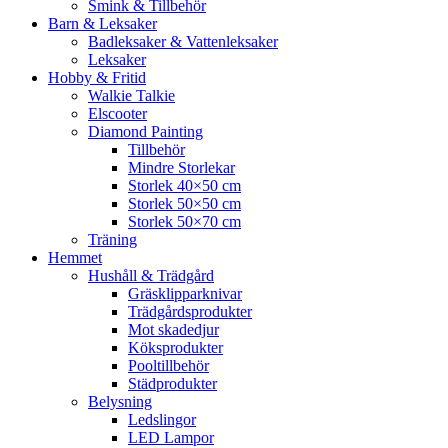
Smink & Tillbehör
Barn & Leksaker
Badleksaker & Vattenleksaker
Leksaker
Hobby & Fritid
Walkie Talkie
Elscooter
Diamond Painting
Tillbehör
Mindre Storlekar
Storlek 40×50 cm
Storlek 50×50 cm
Storlek 50×70 cm
Träning
Hemmet
Hushåll & Trädgård
Gräsklipparknivar
Trädgårdsprodukter
Mot skadedjur
Köksprodukter
Pooltillbehör
Städprodukter
Belysning
Ledslingor
LED Lampor