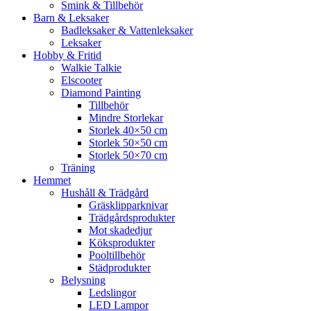
Smink & Tillbehör
Barn & Leksaker
Badleksaker & Vattenleksaker
Leksaker
Hobby & Fritid
Walkie Talkie
Elscooter
Diamond Painting
Tillbehör
Mindre Storlekar
Storlek 40×50 cm
Storlek 50×50 cm
Storlek 50×70 cm
Träning
Hemmet
Hushåll & Trädgård
Gräsklipparknivar
Trädgårdsprodukter
Mot skadedjur
Köksprodukter
Pooltillbehör
Städprodukter
Belysning
Ledslingor
LED Lampor