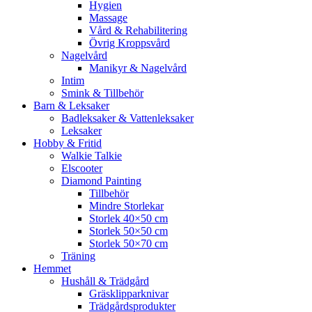
Hygien
Massage
Vård & Rehabilitering
Övrig Kroppsvård
Nagelvård
Manikyr & Nagelvård
Intim
Smink & Tillbehör
Barn & Leksaker
Badleksaker & Vattenleksaker
Leksaker
Hobby & Fritid
Walkie Talkie
Elscooter
Diamond Painting
Tillbehör
Mindre Storlekar
Storlek 40×50 cm
Storlek 50×50 cm
Storlek 50×70 cm
Träning
Hemmet
Hushåll & Trädgård
Gräsklipparknivar
Trädgårdsprodukter