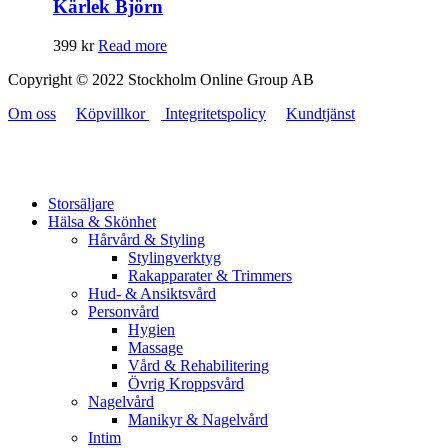
Kärlek Björn
399
kr
Read more
Copyright © 2022 Stockholm Online Group AB
Om oss
Köpvillkor
Integritetspolicy
Kundtjänst
Storsäljare
Hälsa & Skönhet
Hårvård & Styling
Stylingverktyg
Rakapparater & Trimmers
Hud- & Ansiktsvård
Personvård
Hygien
Massage
Vård & Rehabilitering
Övrig Kroppsvård
Nagelvård
Manikyr & Nagelvård
Intim