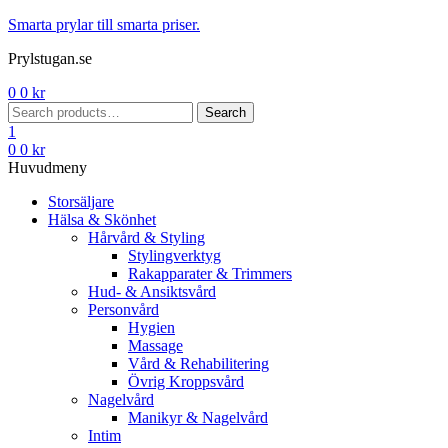
Menu
Smarta prylar till smarta priser.
Prylstugan.se
0
0
kr
Search
Search
for:
1
0
0
kr
Huvudmeny
Storsäljare
Hälsa & Skönhet
Hårvård & Styling
Stylingverktyg
Rakapparater & Trimmers
Hud- & Ansiktsvård
Personvård
Hygien
Massage
Vård & Rehabilitering
Övrig Kroppsvård
Nagelvård
Manikyr & Nagelvård
Intim