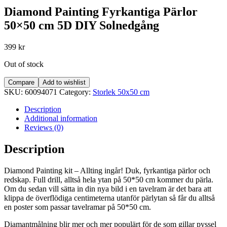
Diamond Painting Fyrkantiga Pärlor
50×50 cm 5D DIY Solnedgång
399
kr
Out of stock
Compare
Add to wishlist
SKU:
60094071
Category:
Storlek 50x50 cm
Description
Additional information
Reviews (0)
Description
Diamond Painting kit – Allting ingår! Duk, fyrkantiga pärlor och
redskap. Full drill, alltså hela ytan på 50*50 cm kommer du pärla.
Om du sedan vill sätta in din nya bild i en tavelram är det bara att
klippa de överflödiga centimeterna utanför pärlytan så får du alltså
en poster som passar tavelramar på 50*50 cm.
Diamantmålning blir mer och mer populärt för de som gillar pyssel