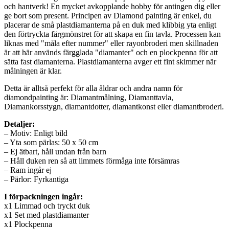
och hantverk! En mycket avkopplande hobby för antingen dig eller
ge bort som present. Principen av Diamond painting är enkel, du
placerar de små plastdiamanterna på en duk med klibbig yta enligt
den förtryckta färgmönstret för att skapa en fin tavla. Processen kan
liknas med "måla efter nummer" eller rayonbroderi men skillnaden
är att här används färgglada "diamanter" och en plockpenna för att
sätta fast diamanterna. Plastdiamanterna avger ett fint skimmer när
målningen är klar.
Detta är alltså perfekt för alla åldrar och andra namn för
diamondpainting är: Diamantmålning, Diamanttavla,
Diamankorsstygn, diamantdotter, diamantkonst eller diamantbroderi.
Detaljer:
– Motiv: Enligt bild
– Yta som pärlas: 50 x 50 cm
– Ej ätbart, håll undan från barn
– Håll duken ren så att limmets förmåga inte försämras
– Ram ingår ej
– Pärlor: Fyrkantiga
I förpackningen ingår:
x1 Limmad och tryckt duk
x1 Set med plastdiamanter
x1 Plockpenna