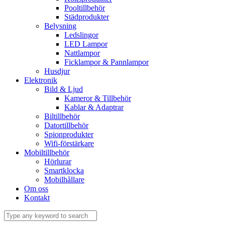
Pooltillbehör
Städprodukter
Belysning
Ledslingor
LED Lampor
Nattlampor
Ficklampor & Pannlampor
Husdjur
Elektronik
Bild & Ljud
Kameror & Tillbehör
Kablar & Adaptrar
Biltillbehör
Datortillbehör
Spionprodukter
Wifi-förstärkare
Mobiltillbehör
Hörlurar
Smartklocka
Mobilhållare
Om oss
Kontakt