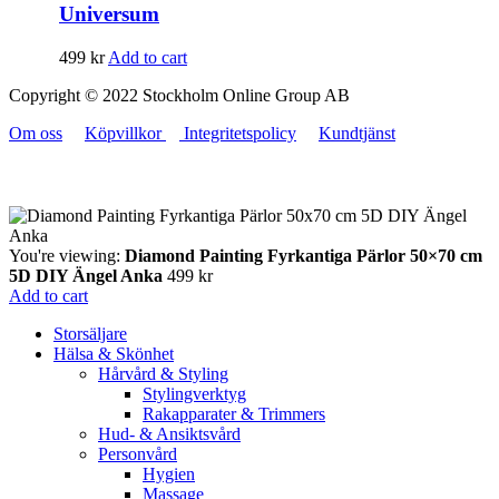
Universum
499
kr
Add to cart
Copyright © 2022 Stockholm Online Group AB
Om oss
Köpvillkor
Integritetspolicy
Kundtjänst
You're viewing:
Diamond Painting Fyrkantiga Pärlor 50×70 cm
5D DIY Ängel Anka
499
kr
Add to cart
Storsäljare
Hälsa & Skönhet
Hårvård & Styling
Stylingverktyg
Rakapparater & Trimmers
Hud- & Ansiktsvård
Personvård
Hygien
Massage