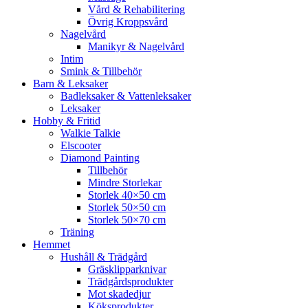
Vård & Rehabilitering
Övrig Kroppsvård
Nagelvård
Manikyr & Nagelvård
Intim
Smink & Tillbehör
Barn & Leksaker
Badleksaker & Vattenleksaker
Leksaker
Hobby & Fritid
Walkie Talkie
Elscooter
Diamond Painting
Tillbehör
Mindre Storlekar
Storlek 40×50 cm
Storlek 50×50 cm
Storlek 50×70 cm
Träning
Hemmet
Hushåll & Trädgård
Gräsklipparknivar
Trädgårdsprodukter
Mot skadedjur
Köksprodukter