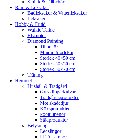
Smink & Tillbehör
Barn & Leksaker
Badleksaker & Vattenleksaker
Leksaker
Hobby & Fritid
Walkie Talkie
Elscooter
Diamond Painting
Tillbehör
Mindre Storlekar
Storlek 40×50 cm
Storlek 50×50 cm
Storlek 50×70 cm
Träning
Hemmet
Hushåll & Trädgård
Gräsklipparknivar
Trädgårdsprodukter
Mot skadedjur
Köksprodukter
Pooltillbehör
Städprodukter
Belysning
Ledslingor
LED Lampor