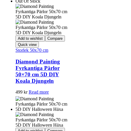
Out Of Stock
Add to wishlist
Compare
Quick view
Storlek 50x70 cm
Diamond Painting
Fyrkantiga Pärlor
50×70 cm 5D DIY
Koala Djungeln
499
kr
Read more
Add to wishlist
Compare