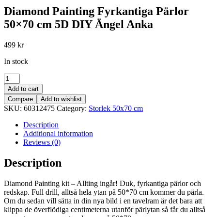
Diamond Painting Fyrkantiga Pärlor
50×70 cm 5D DIY Ängel Anka
499
kr
In stock
Diamond
Painting
Add to cart
Fyrkantiga
Compare
Add to wishlist
Pärlor
SKU:
60312475
Category:
Storlek 50x70 cm
50x70
cm
Description
5D
Additional information
DIY
Reviews (0)
Ängel
Anka
Description
quantity
Diamond Painting kit – Allting ingår! Duk, fyrkantiga pärlor och
redskap. Full drill, alltså hela ytan på 50*70 cm kommer du pärla.
Om du sedan vill sätta in din nya bild i en tavelram är det bara att
klippa de överflödiga centimeterna utanför pärlytan så får du alltså