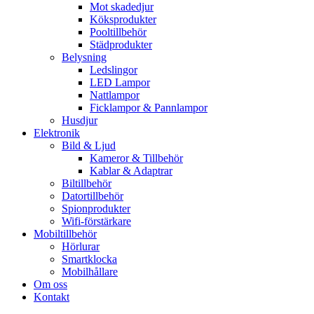
Mot skadedjur
Köksprodukter
Pooltillbehör
Städprodukter
Belysning
Ledslingor
LED Lampor
Nattlampor
Ficklampor & Pannlampor
Husdjur
Elektronik
Bild & Ljud
Kameror & Tillbehör
Kablar & Adaptrar
Biltillbehör
Datortillbehör
Spionprodukter
Wifi-förstärkare
Mobiltillbehör
Hörlurar
Smartklocka
Mobilhållare
Om oss
Kontakt