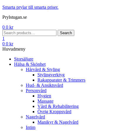
Menu
Smarta prylar till smarta priser.
Prylstugan.se
0
0
kr
Search
Search
for:
1
0
0
kr
Huvudmeny
Storsäljare
Hälsa & Skönhet
Hårvård & Styling
Stylingverktyg
Rakapparater & Trimmers
Hud- & Ansiktsvård
Personvård
Hygien
Massage
Vård & Rehabilitering
Övrig Kroppsvård
Nagelvård
Manikyr & Nagelvård
Intim