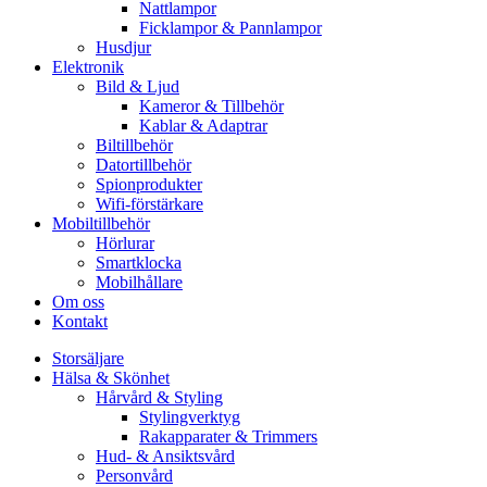
Nattlampor
Ficklampor & Pannlampor
Husdjur
Elektronik
Bild & Ljud
Kameror & Tillbehör
Kablar & Adaptrar
Biltillbehör
Datortillbehör
Spionprodukter
Wifi-förstärkare
Mobiltillbehör
Hörlurar
Smartklocka
Mobilhållare
Om oss
Kontakt
Storsäljare
Hälsa & Skönhet
Hårvård & Styling
Stylingverktyg
Rakapparater & Trimmers
Hud- & Ansiktsvård
Personvård