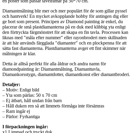
en poster som passar tavelramar på 50*70 cm.
Diamantmålning blir mer och mer populärt för de som gillar pyssel
och hantverk! En mycket avkopplande hobby för antingen dig eller
ge bort som present. Principen av Diamond painting är enkel, du
placerar de små plastdiamanterna på en duk med klibbig yta enligt
den förtryckta färgmönstret för att skapa en fin tavla. Processen kan
liknas med "måla efter nummer" eller rayonbroderi men skillnaden
är att här används färgglada "diamanter" och en plockpenna för att
sätta fast diamanterna. Plastdiamanterna avger ett fint skimmer när
målningen är klar.
Detta är alltså perfekt för alla åldrar och andra namn för
diamondpainting är: Diamantmålning, Diamanttavla,
Diamankorsstygn, diamantdotter, diamantkonst eller diamantbroderi.
Detaljer:
– Motiv: Enligt bild
– Yta som pärlas: 50 x 70 cm
– Ej ätbart, håll undan från barn
– Håll duken ren så att limmets förmåga inte försämras
– Ram ingår ej
– Pärlor: Fyrkantiga
I förpackningen ingår:
x1 Limmad och tryckt duk