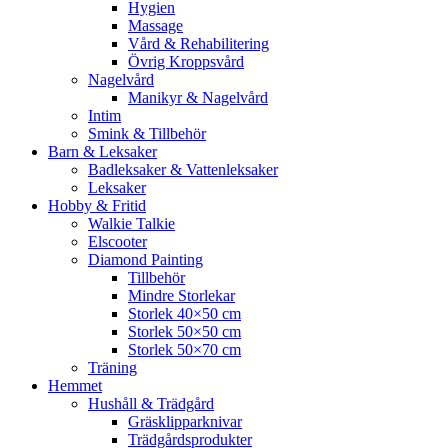
Hygien
Massage
Vård & Rehabilitering
Övrig Kroppsvård
Nagelvård
Manikyr & Nagelvård
Intim
Smink & Tillbehör
Barn & Leksaker
Badleksaker & Vattenleksaker
Leksaker
Hobby & Fritid
Walkie Talkie
Elscooter
Diamond Painting
Tillbehör
Mindre Storlekar
Storlek 40×50 cm
Storlek 50×50 cm
Storlek 50×70 cm
Träning
Hemmet
Hushåll & Trädgård
Gräsklipparknivar
Trädgårdsprodukter