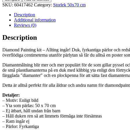
Pärlor
SKU:
60417462
Category:
Storlek 50x70 cm
50x70
cm
Description
5D
Additional information
DIY
Reviews (0)
Berg
Måne
Description
quantity
Diamond Painting kit – Allting ingår! Duk, fyrkantiga pärlor och redska
överflödiga centimeterna utanför pärlytan så får du alltså en poster 
Diamantmålning blir mer och mer populärt för de som gillar pyssel oc
de små plastdiamanterna på en duk med klibbig yta enligt den förtryck
färgglada "diamanter" och en plockpenna för att sätta fast diamanterna
Detta är alltså perfekt för alla åldrar och andra namn för diamondpa
Detaljer:
– Motiv: Enligt bild
– Yta som pärlas: 50 x 70 cm
– Ej ätbart, håll undan från barn
– Håll duken ren så att limmets förmåga inte försämras
– Ram ingår ej
– Pärlor: Fyrkantiga