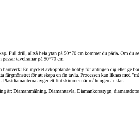
p. Full drill, alltså hela ytan på 50*70 cm kommer du pärla. Om du sedan
som passar tavelramar på 50*70 cm.
h hantverk! En mycket avkopplande hobby för antingen dig eller ge bor
ta färgmönstret för att skapa en fin tavla. Processen kan liknas med "m
. Plastdiamanterna avger ett fint skimmer när målningen är klar.
inting är: Diamantmålning, Diamanttavla, Diamankorsstygn, diamantdotte