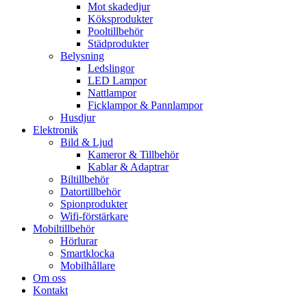
Mot skadedjur
Köksprodukter
Pooltillbehör
Städprodukter
Belysning
Ledslingor
LED Lampor
Nattlampor
Ficklampor & Pannlampor
Husdjur
Elektronik
Bild & Ljud
Kameror & Tillbehör
Kablar & Adaptrar
Biltillbehör
Datortillbehör
Spionprodukter
Wifi-förstärkare
Mobiltillbehör
Hörlurar
Smartklocka
Mobilhållare
Om oss
Kontakt