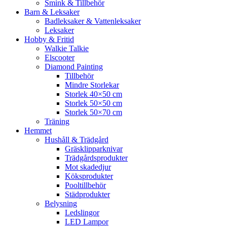
Smink & Tillbehör
Barn & Leksaker
Badleksaker & Vattenleksaker
Leksaker
Hobby & Fritid
Walkie Talkie
Elscooter
Diamond Painting
Tillbehör
Mindre Storlekar
Storlek 40×50 cm
Storlek 50×50 cm
Storlek 50×70 cm
Träning
Hemmet
Hushåll & Trädgård
Gräsklipparknivar
Trädgårdsprodukter
Mot skadedjur
Köksprodukter
Pooltillbehör
Städprodukter
Belysning
Ledslingor
LED Lampor