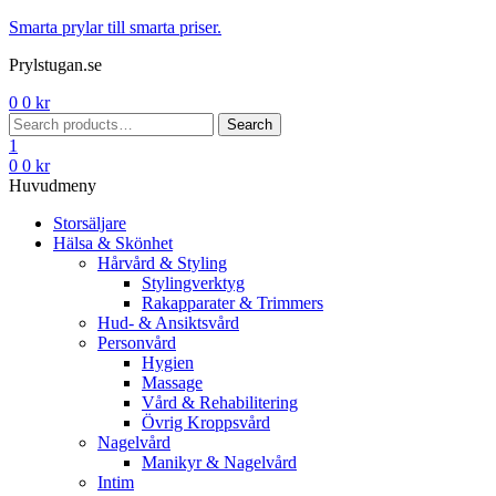
Menu
Smarta prylar till smarta priser.
Prylstugan.se
0
0
kr
Search
Search
for:
1
0
0
kr
Huvudmeny
Storsäljare
Hälsa & Skönhet
Hårvård & Styling
Stylingverktyg
Rakapparater & Trimmers
Hud- & Ansiktsvård
Personvård
Hygien
Massage
Vård & Rehabilitering
Övrig Kroppsvård
Nagelvård
Manikyr & Nagelvård
Intim