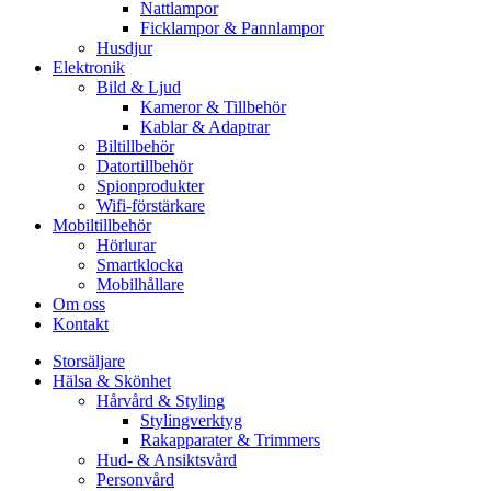
Nattlampor
Ficklampor & Pannlampor
Husdjur
Elektronik
Bild & Ljud
Kameror & Tillbehör
Kablar & Adaptrar
Biltillbehör
Datortillbehör
Spionprodukter
Wifi-förstärkare
Mobiltillbehör
Hörlurar
Smartklocka
Mobilhållare
Om oss
Kontakt
Storsäljare
Hälsa & Skönhet
Hårvård & Styling
Stylingverktyg
Rakapparater & Trimmers
Hud- & Ansiktsvård
Personvård