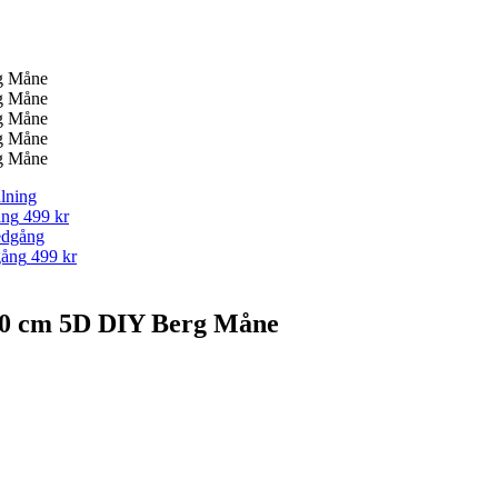
ing
499
kr
gång
499
kr
70 cm 5D DIY Berg Måne