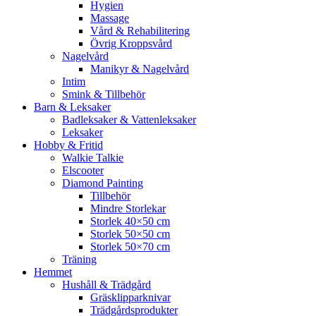
Hygien
Massage
Vård & Rehabilitering
Övrig Kroppsvård
Nagelvård
Manikyr & Nagelvård
Intim
Smink & Tillbehör
Barn & Leksaker
Badleksaker & Vattenleksaker
Leksaker
Hobby & Fritid
Walkie Talkie
Elscooter
Diamond Painting
Tillbehör
Mindre Storlekar
Storlek 40×50 cm
Storlek 50×50 cm
Storlek 50×70 cm
Träning
Hemmet
Hushåll & Trädgård
Gräsklipparknivar
Trädgårdsprodukter