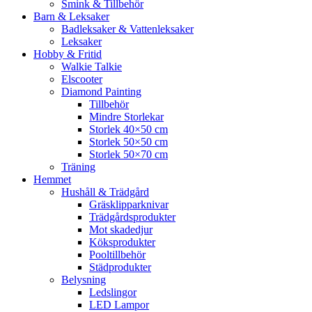
Smink & Tillbehör
Barn & Leksaker
Badleksaker & Vattenleksaker
Leksaker
Hobby & Fritid
Walkie Talkie
Elscooter
Diamond Painting
Tillbehör
Mindre Storlekar
Storlek 40×50 cm
Storlek 50×50 cm
Storlek 50×70 cm
Träning
Hemmet
Hushåll & Trädgård
Gräsklipparknivar
Trädgårdsprodukter
Mot skadedjur
Köksprodukter
Pooltillbehör
Städprodukter
Belysning
Ledslingor
LED Lampor