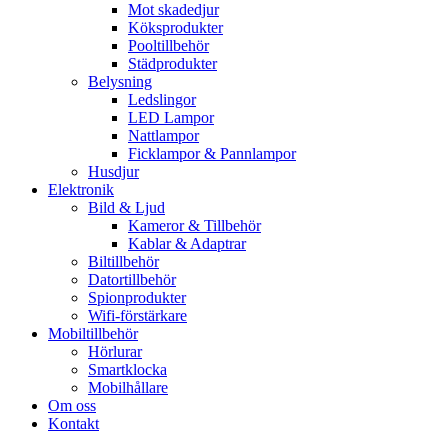
Mot skadedjur
Köksprodukter
Pooltillbehör
Städprodukter
Belysning
Ledslingor
LED Lampor
Nattlampor
Ficklampor & Pannlampor
Husdjur
Elektronik
Bild & Ljud
Kameror & Tillbehör
Kablar & Adaptrar
Biltillbehör
Datortillbehör
Spionprodukter
Wifi-förstärkare
Mobiltillbehör
Hörlurar
Smartklocka
Mobilhållare
Om oss
Kontakt