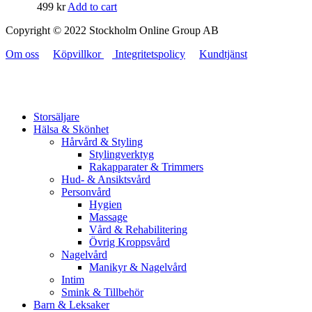
499
kr
Add to cart
Copyright © 2022 Stockholm Online Group AB
Om oss
Köpvillkor
Integritetspolicy
Kundtjänst
Storsäljare
Hälsa & Skönhet
Hårvård & Styling
Stylingverktyg
Rakapparater & Trimmers
Hud- & Ansiktsvård
Personvård
Hygien
Massage
Vård & Rehabilitering
Övrig Kroppsvård
Nagelvård
Manikyr & Nagelvård
Intim
Smink & Tillbehör
Barn & Leksaker