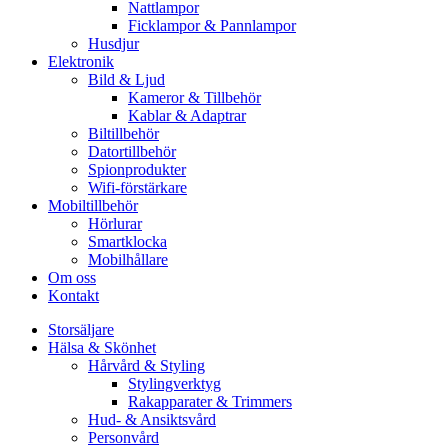
Nattlampor
Ficklampor & Pannlampor
Husdjur
Elektronik
Bild & Ljud
Kameror & Tillbehör
Kablar & Adaptrar
Biltillbehör
Datortillbehör
Spionprodukter
Wifi-förstärkare
Mobiltillbehör
Hörlurar
Smartklocka
Mobilhållare
Om oss
Kontakt
Storsäljare
Hälsa & Skönhet
Hårvård & Styling
Stylingverktyg
Rakapparater & Trimmers
Hud- & Ansiktsvård
Personvård