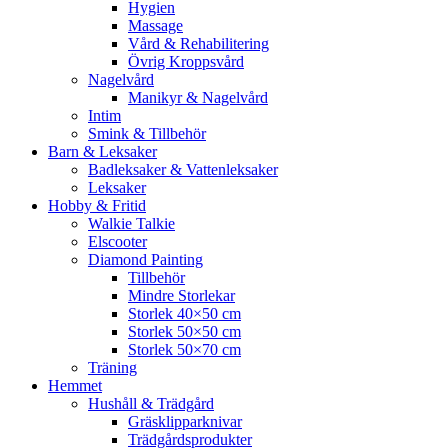
Hygien
Massage
Vård & Rehabilitering
Övrig Kroppsvård
Nagelvård
Manikyr & Nagelvård
Intim
Smink & Tillbehör
Barn & Leksaker
Badleksaker & Vattenleksaker
Leksaker
Hobby & Fritid
Walkie Talkie
Elscooter
Diamond Painting
Tillbehör
Mindre Storlekar
Storlek 40×50 cm
Storlek 50×50 cm
Storlek 50×70 cm
Träning
Hemmet
Hushåll & Trädgård
Gräsklipparknivar
Trädgårdsprodukter