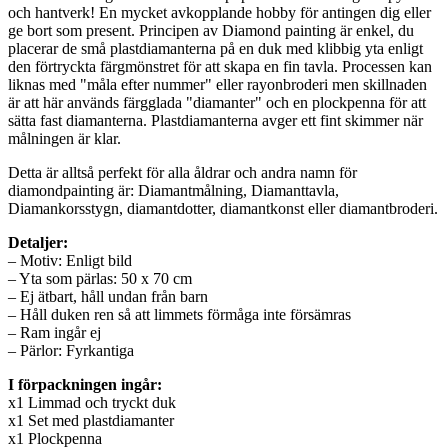
och hantverk! En mycket avkopplande hobby för antingen dig eller
ge bort som present. Principen av Diamond painting är enkel, du
placerar de små plastdiamanterna på en duk med klibbig yta enligt
den förtryckta färgmönstret för att skapa en fin tavla. Processen kan
liknas med "måla efter nummer" eller rayonbroderi men skillnaden
är att här används färgglada "diamanter" och en plockpenna för att
sätta fast diamanterna. Plastdiamanterna avger ett fint skimmer när
målningen är klar.
Detta är alltså perfekt för alla åldrar och andra namn för
diamondpainting är: Diamantmålning, Diamanttavla,
Diamankorsstygn, diamantdotter, diamantkonst eller diamantbroderi.
Detaljer:
– Motiv: Enligt bild
– Yta som pärlas: 50 x 70 cm
– Ej ätbart, håll undan från barn
– Håll duken ren så att limmets förmåga inte försämras
– Ram ingår ej
– Pärlor: Fyrkantiga
I förpackningen ingår:
x1 Limmad och tryckt duk
x1 Set med plastdiamanter
x1 Plockpenna