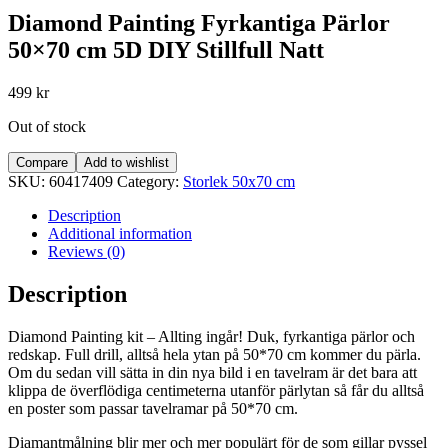
Diamond Painting Fyrkantiga Pärlor
50×70 cm 5D DIY Stillfull Natt
499
kr
Out of stock
Compare
Add to wishlist
SKU:
60417409
Category:
Storlek 50x70 cm
Description
Additional information
Reviews (0)
Description
Diamond Painting kit – Allting ingår! Duk, fyrkantiga pärlor och
redskap. Full drill, alltså hela ytan på 50*70 cm kommer du pärla.
Om du sedan vill sätta in din nya bild i en tavelram är det bara att
klippa de överflödiga centimeterna utanför pärlytan så får du alltså
en poster som passar tavelramar på 50*70 cm.
Diamantmålning blir mer och mer populärt för de som gillar pyssel