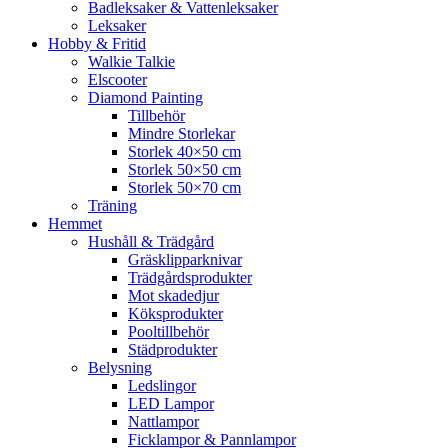
Badleksaker & Vattenleksaker
Leksaker
Hobby & Fritid
Walkie Talkie
Elscooter
Diamond Painting
Tillbehör
Mindre Storlekar
Storlek 40×50 cm
Storlek 50×50 cm
Storlek 50×70 cm
Träning
Hemmet
Hushåll & Trädgård
Gräsklipparknivar
Trädgårdsprodukter
Mot skadedjur
Köksprodukter
Pooltillbehör
Städprodukter
Belysning
Ledslingor
LED Lampor
Nattlampor
Ficklampor & Pannlampor