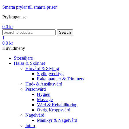
Menu
Smarta prylar till smarta priser.
Prylstugan.se
0
0
kr
Search
Search
for:
1
0
0
kr
Huvudmeny
Storsäljare
Hälsa & Skönhet
Hårvård & Styling
Stylingverktyg
Rakapparater & Trimmers
Hud- & Ansiktsvård
Personvård
Hygien
Massage
Vård & Rehabilitering
Övrig Kroppsvård
Nagelvård
Manikyr & Nagelvård
Intim