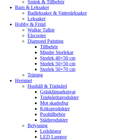
Smink & Tillbehör
Barn & Leksaker
Badleksaker & Vattenleksaker
Leksaker
Hobby & Fritid
Walkie Talkie
Elscooter
Diamond Painting
Tillbehör
Mindre Storlekar
Storlek 40×50 cm
Storlek 50×50 cm
Storlek 50×70 cm
Träning
Hemmet
Hushåll & Trädgård
Gräsklipparknivar
Trädgårdsprodukter
Mot skadedjur
Köksprodukter
Pooltillbehör
Städprodukter
Belysning
Ledslingor
LED Lampor