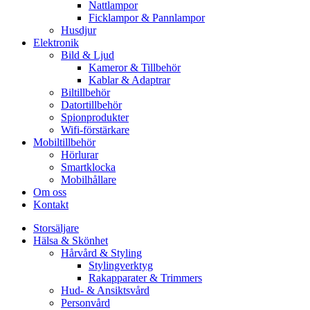
Nattlampor
Ficklampor & Pannlampor
Husdjur
Elektronik
Bild & Ljud
Kameror & Tillbehör
Kablar & Adaptrar
Biltillbehör
Datortillbehör
Spionprodukter
Wifi-förstärkare
Mobiltillbehör
Hörlurar
Smartklocka
Mobilhållare
Om oss
Kontakt
Storsäljare
Hälsa & Skönhet
Hårvård & Styling
Stylingverktyg
Rakapparater & Trimmers
Hud- & Ansiktsvård
Personvård