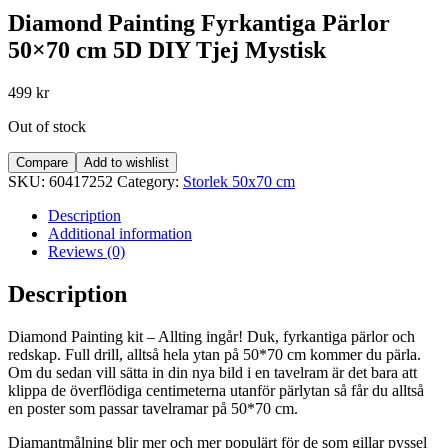
Diamond Painting Fyrkantiga Pärlor
50×70 cm 5D DIY Tjej Mystisk
499
kr
Out of stock
Compare
Add to wishlist
SKU:
60417252
Category:
Storlek 50x70 cm
Description
Additional information
Reviews (0)
Description
Diamond Painting kit – Allting ingår! Duk, fyrkantiga pärlor och
redskap. Full drill, alltså hela ytan på 50*70 cm kommer du pärla.
Om du sedan vill sätta in din nya bild i en tavelram är det bara att
klippa de överflödiga centimeterna utanför pärlytan så får du alltså
en poster som passar tavelramar på 50*70 cm.
Diamantmålning blir mer och mer populärt för de som gillar pyssel