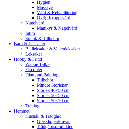
Hygien
Massage
Vård & Rehabilitering
Övrig Kroppsvård
Nagelvård
Manikyr & Nagelvård
Intim
Smink & Tillbehör
Barn & Leksaker
Badleksaker & Vattenleksaker
Leksaker
Hobby & Fritid
Walkie Talkie
Elscooter
Diamond Painting
Tillbehör
Mindre Storlekar
Storlek 40×50 cm
Storlek 50×50 cm
Storlek 50×70 cm
Träning
Hemmet
Hushåll & Trädgård
Gräsklipparknivar
Trädgårdsprodukter