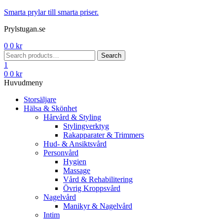
Menu
Smarta prylar till smarta priser.
Prylstugan.se
0
0
kr
Search
Search
for:
1
0
0
kr
Huvudmeny
Storsäljare
Hälsa & Skönhet
Hårvård & Styling
Stylingverktyg
Rakapparater & Trimmers
Hud- & Ansiktsvård
Personvård
Hygien
Massage
Vård & Rehabilitering
Övrig Kroppsvård
Nagelvård
Manikyr & Nagelvård
Intim