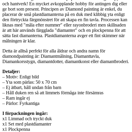
och hantverk! En mycket avkopplande hobby för antingen dig eller
ge bort som present. Principen av Diamond painting är enkel, du
placerar de små plastdiamanterna på en duk med klibbig yta enligt
den förtryckta färgmönstret för att skapa en fin tavla. Processen kan
liknas med "måla efter nummer" eller rayonbroderi men skillnaden
är att här används färgglada "diamanter" och en plockpenna för att
sätta fast diamanterna. Plastdiamanterna avger ett fint skimmer när
målningen är klar.
Detta är alltså perfekt för alla åldrar och andra namn för
diamondpainting är: Diamantmålning, Diamanttavla,
Diamankorsstygn, diamantdotter, diamantkonst eller diamantbroderi.
Detaljer:
– Motiv: Enligt bild
– Yta som pärlas: 50 x 70 cm
– Ej ätbart, håll undan från barn
– Håll duken ren så att limmets förmåga inte försämras
– Ram ingår ej
– Pärlor: Fyrkantiga
I förpackningen ingår:
x1 Limmad och tryckt duk
x1 Set med plastdiamanter
x1 Plockpenna