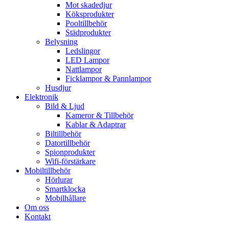
Mot skadedjur
Köksprodukter
Pooltillbehör
Städprodukter
Belysning
Ledslingor
LED Lampor
Nattlampor
Ficklampor & Pannlampor
Husdjur
Elektronik
Bild & Ljud
Kameror & Tillbehör
Kablar & Adaptrar
Biltillbehör
Datortillbehör
Spionprodukter
Wifi-förstärkare
Mobiltillbehör
Hörlurar
Smartklocka
Mobilhållare
Om oss
Kontakt