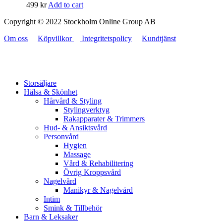
499
kr
Add to cart
Copyright © 2022 Stockholm Online Group AB
Om oss
Köpvillkor
Integritetspolicy
Kundtjänst
Storsäljare
Hälsa & Skönhet
Hårvård & Styling
Stylingverktyg
Rakapparater & Trimmers
Hud- & Ansiktsvård
Personvård
Hygien
Massage
Vård & Rehabilitering
Övrig Kroppsvård
Nagelvård
Manikyr & Nagelvård
Intim
Smink & Tillbehör
Barn & Leksaker