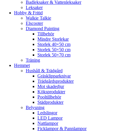
Badleksaker & Vattenleksaker
Leksaker
Hobby & Fritid
Walkie Talkie
Elscooter
Diamond Painting
Tillbehör
Mindre Storlekar
Storlek 40×50 cm
Storlek 50×50 cm
Storlek 50×70 cm
Träning
Hemmet
Hushåll & Trädgård
Gräsklipparknivar
Trädgårdsprodukter
Mot skadedjur
Köksprodukter
Pooltillbehör
Städprodukter
Belysning
Ledslingor
LED Lampor
Nattlampor
Ficklampor & Pannlampor