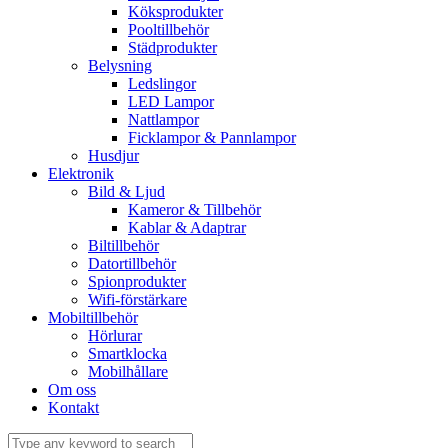
Köksprodukter
Pooltillbehör
Städprodukter
Belysning
Ledslingor
LED Lampor
Nattlampor
Ficklampor & Pannlampor
Husdjur
Elektronik
Bild & Ljud
Kameror & Tillbehör
Kablar & Adaptrar
Biltillbehör
Datortillbehör
Spionprodukter
Wifi-förstärkare
Mobiltillbehör
Hörlurar
Smartklocka
Mobilhållare
Om oss
Kontakt