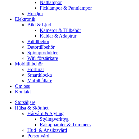
Nattlampor
Ficklampor & Pannlampor
Husdjur
Elektronik
Bild & Ljud
Kameror & Tillbehör
Kablar & Adaptrar
Biltillbehör
Datortillbehör
Spionprodukter
Wifi-förstärkare
Mobiltillbehör
Hörlurar
Smartklocka
Mobilhållare
Om oss
Kontakt
Storsäljare
Hälsa & Skönhet
Hårvård & Styling
Stylingverktyg
Rakapparater & Trimmers
Hud- & Ansiktsvård
Personvård