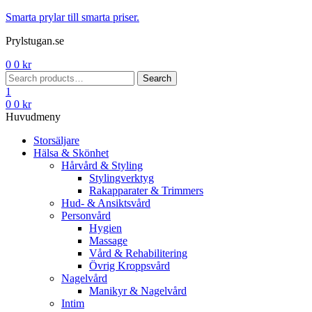
Menu
Smarta prylar till smarta priser.
Prylstugan.se
0
0
kr
Search
Search
for:
1
0
0
kr
Huvudmeny
Storsäljare
Hälsa & Skönhet
Hårvård & Styling
Stylingverktyg
Rakapparater & Trimmers
Hud- & Ansiktsvård
Personvård
Hygien
Massage
Vård & Rehabilitering
Övrig Kroppsvård
Nagelvård
Manikyr & Nagelvård
Intim