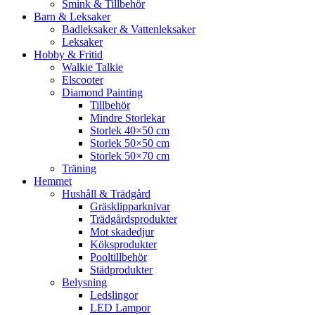
Smink & Tillbehör
Barn & Leksaker
Badleksaker & Vattenleksaker
Leksaker
Hobby & Fritid
Walkie Talkie
Elscooter
Diamond Painting
Tillbehör
Mindre Storlekar
Storlek 40×50 cm
Storlek 50×50 cm
Storlek 50×70 cm
Träning
Hemmet
Hushåll & Trädgård
Gräsklipparknivar
Trädgårdsprodukter
Mot skadedjur
Köksprodukter
Pooltillbehör
Städprodukter
Belysning
Ledslingor
LED Lampor