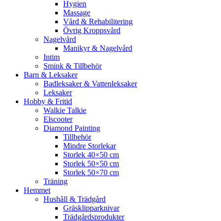
Hygien
Massage
Vård & Rehabilitering
Övrig Kroppsvård
Nagelvård
Manikyr & Nagelvård
Intim
Smink & Tillbehör
Barn & Leksaker
Badleksaker & Vattenleksaker
Leksaker
Hobby & Fritid
Walkie Talkie
Elscooter
Diamond Painting
Tillbehör
Mindre Storlekar
Storlek 40×50 cm
Storlek 50×50 cm
Storlek 50×70 cm
Träning
Hemmet
Hushåll & Trädgård
Gräsklipparknivar
Trädgårdsprodukter