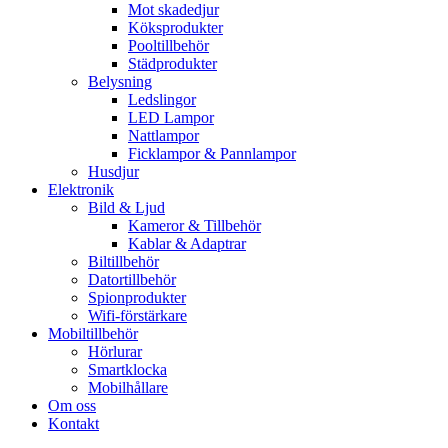
Mot skadedjur
Köksprodukter
Pooltillbehör
Städprodukter
Belysning
Ledslingor
LED Lampor
Nattlampor
Ficklampor & Pannlampor
Husdjur
Elektronik
Bild & Ljud
Kameror & Tillbehör
Kablar & Adaptrar
Biltillbehör
Datortillbehör
Spionprodukter
Wifi-förstärkare
Mobiltillbehör
Hörlurar
Smartklocka
Mobilhållare
Om oss
Kontakt