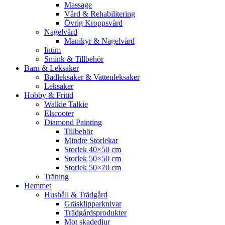
Massage
Vård & Rehabilitering
Övrig Kroppsvård
Nagelvård
Manikyr & Nagelvård
Intim
Smink & Tillbehör
Barn & Leksaker
Badleksaker & Vattenleksaker
Leksaker
Hobby & Fritid
Walkie Talkie
Elscooter
Diamond Painting
Tillbehör
Mindre Storlekar
Storlek 40×50 cm
Storlek 50×50 cm
Storlek 50×70 cm
Träning
Hemmet
Hushåll & Trädgård
Gräsklipparknivar
Trädgårdsprodukter
Mot skadedjur