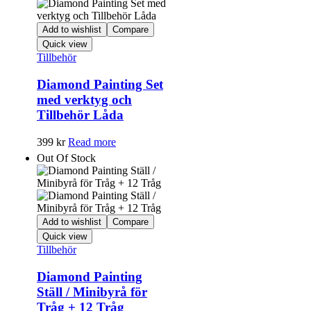
Add to wishlist
Compare
Quick view
Tillbehör
Diamond Painting Set
med verktyg och
Tillbehör Låda
399
kr
Read more
Out Of Stock
Add to wishlist
Compare
Quick view
Tillbehör
Diamond Painting
Ställ / Minibyrå för
Tråg + 12 Tråg