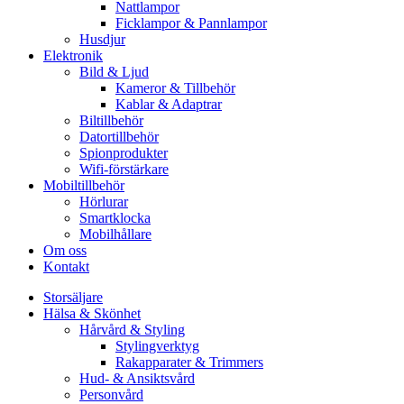
Nattlampor
Ficklampor & Pannlampor
Husdjur
Elektronik
Bild & Ljud
Kameror & Tillbehör
Kablar & Adaptrar
Biltillbehör
Datortillbehör
Spionprodukter
Wifi-förstärkare
Mobiltillbehör
Hörlurar
Smartklocka
Mobilhållare
Om oss
Kontakt
Storsäljare
Hälsa & Skönhet
Hårvård & Styling
Stylingverktyg
Rakapparater & Trimmers
Hud- & Ansiktsvård
Personvård