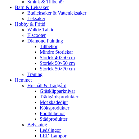
Smink & Tillbehör
Barn & Leksaker
Badleksaker & Vattenleksaker
Leksaker
Hobby & Fritid
Walkie Talkie
Elscooter
Diamond Painting
Tillbehör
Mindre Storlekar
Storlek 40×50 cm
Storlek 50×50 cm
Storlek 50×70 cm
Träning
Hemmet
Hushåll & Trädgård
Gräsklipparknivar
Trädgårdsprodukter
Mot skadedjur
Köksprodukter
Pooltillbehör
Städprodukter
Belysning
Ledslingor
LED Lampor