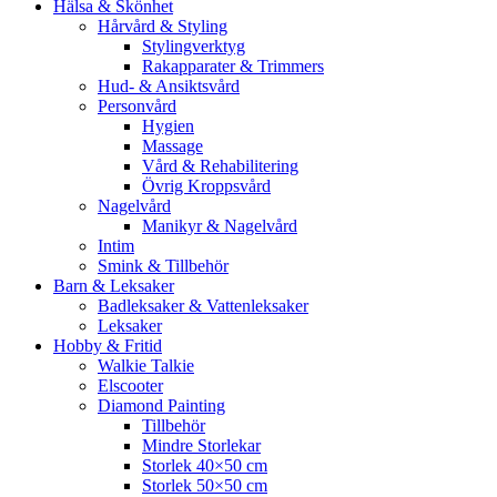
Hälsa & Skönhet
Hårvård & Styling
Stylingverktyg
Rakapparater & Trimmers
Hud- & Ansiktsvård
Personvård
Hygien
Massage
Vård & Rehabilitering
Övrig Kroppsvård
Nagelvård
Manikyr & Nagelvård
Intim
Smink & Tillbehör
Barn & Leksaker
Badleksaker & Vattenleksaker
Leksaker
Hobby & Fritid
Walkie Talkie
Elscooter
Diamond Painting
Tillbehör
Mindre Storlekar
Storlek 40×50 cm
Storlek 50×50 cm