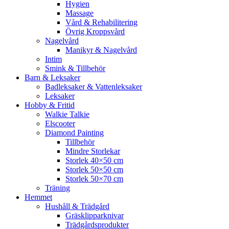
Hygien
Massage
Vård & Rehabilitering
Övrig Kroppsvård
Nagelvård
Manikyr & Nagelvård
Intim
Smink & Tillbehör
Barn & Leksaker
Badleksaker & Vattenleksaker
Leksaker
Hobby & Fritid
Walkie Talkie
Elscooter
Diamond Painting
Tillbehör
Mindre Storlekar
Storlek 40×50 cm
Storlek 50×50 cm
Storlek 50×70 cm
Träning
Hemmet
Hushåll & Trädgård
Gräsklipparknivar
Trädgårdsprodukter