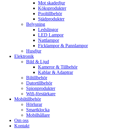
Mot skadedjur
Köksprodukter
Pooltillbehör
Städprodukter
Belysning
Ledslingor
LED Lampor
Nattlampor
Ficklampor & Pannlampor
Husdjur
Elektronik
Bild & Ljud
Kameror & Tillbehör
Kablar & Adaptrar
Biltillbehör
Datortillbehör
Spionprodukter
Wifi-förstärkare
Mobiltillbehör
Hörlurar
Smartklocka
Mobilhållare
Om oss
Kontakt