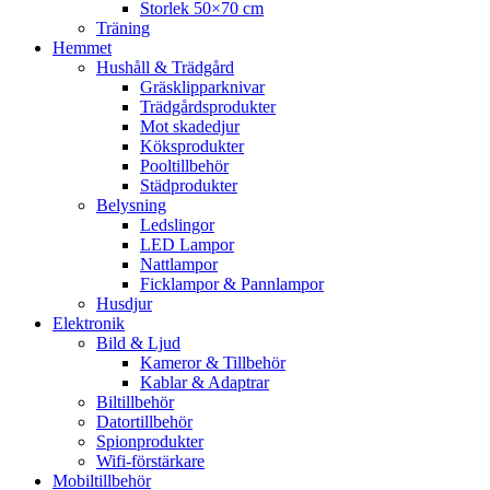
Storlek 50×70 cm
Träning
Hemmet
Hushåll & Trädgård
Gräsklipparknivar
Trädgårdsprodukter
Mot skadedjur
Köksprodukter
Pooltillbehör
Städprodukter
Belysning
Ledslingor
LED Lampor
Nattlampor
Ficklampor & Pannlampor
Husdjur
Elektronik
Bild & Ljud
Kameror & Tillbehör
Kablar & Adaptrar
Biltillbehör
Datortillbehör
Spionprodukter
Wifi-förstärkare
Mobiltillbehör