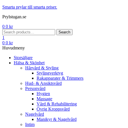
Menu
Smarta prylar till smarta priser.
Prylstugan.se
0
0
kr
Search
Search
for:
1
0
0
kr
Huvudmeny
Storsäljare
Hälsa & Skönhet
Hårvård & Styling
Stylingverktyg
Rakapparater & Trimmers
Hud- & Ansiktsvård
Personvård
Hygien
Massage
Vård & Rehabilitering
Övrig Kroppsvård
Nagelvård
Manikyr & Nagelvård
Intim