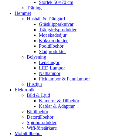
Storlek 50×70 cm
Träning
Hemmet
Hushåll & Trädgård
Gräsklipparknivar
Trädgårdsprodukter
Mot skadedjur
Köksprodukter
Pooltillbehör
Städprodukter
Belysning
Ledslingor
LED Lampor
Nattlampor
Ficklampor & Pannlampor
Husdjur
Elektronik
Bild & Ljud
Kameror & Tillbehör
Kablar & Adaptrar
Biltillbehör
Datortillbehör
Spionprodukter
Wifi-förstärkare
Mobiltillbehör