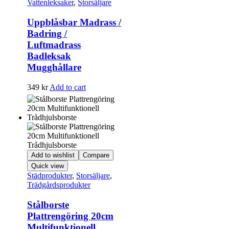
Vattenleksaker
,
Storsäljare
Uppblåsbar Madrass /
Badring /
Luftmadrass
Badleksak
Mugghållare
349
kr
Add to cart
Add to wishlist
Compare
Quick view
Städprodukter
,
Storsäljare
,
Trädgårdsprodukter
Stålborste
Plattrengöring 20cm
Multifunktionell