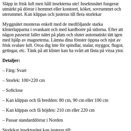
Släpp in frisk luft men håll insekterna ute! Insektsnätet fungerar
utmärkt på dörrar i hemmet eller kontoret, köket, sovrummet och
uterummet. Kan klippas och justeras till flera storlekar
Myggnätet monteras enkelt med de medföljande starka
klisterlapparna i ovankant och med kardborre på sidorna. Efter att
någon passerat faller nätet på plats och sluter automatiskt tätt igen
med hjälp av magneterna. Lämna dina fönster öppna och njut av
frisk svalare luft. Oroa dig inte för spindlar, malar, myggor, flugor,
getingar, etc. Tänk på att klister kan ha svårt att fästa på vissa ytor.
Detaljer:
– Färg: Svart
– Storlek: 100×220 cm
– Softclose
– Kan klippas och få bredden: 80 cm, 90 cm eller 100 cm
– Kan klippas och få höjden: 210 cm eller 220 cm
– Passar standarddörrar i Norden
Storlekar insektsnätet kan justeras till: