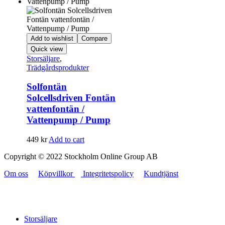
Add to wishlist
Compare
Quick view
Storsäljare
,
Trädgårdsprodukter
Solfontän
Solcellsdriven Fontän
vattenfontän /
Vattenpump / Pump
449
kr
Add to cart
Copyright © 2022 Stockholm Online Group AB
Om oss
Köpvillkor
Integritetspolicy
Kundtjänst
Storsäljare