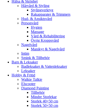
Hälsa & Skönhet
Hårvård & Styling
Stylingverktyg
Rakapparater & Trimmers
Hud- & Ansiktsvård
Personvård
Hygien
Massage
Vård & Rehabilitering
Övrig Kroppsvård
Nagelvård
Manikyr & Nagelvård
Intim
Smink & Tillbehör
Barn & Leksaker
Badleksaker & Vattenleksaker
Leksaker
Hobby & Fritid
Walkie Talkie
Elscooter
Diamond Painting
Tillbehör
Mindre Storlekar
Storlek 40×50 cm
Storlek 50×50 cm