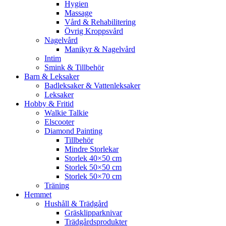
Hygien
Massage
Vård & Rehabilitering
Övrig Kroppsvård
Nagelvård
Manikyr & Nagelvård
Intim
Smink & Tillbehör
Barn & Leksaker
Badleksaker & Vattenleksaker
Leksaker
Hobby & Fritid
Walkie Talkie
Elscooter
Diamond Painting
Tillbehör
Mindre Storlekar
Storlek 40×50 cm
Storlek 50×50 cm
Storlek 50×70 cm
Träning
Hemmet
Hushåll & Trädgård
Gräsklipparknivar
Trädgårdsprodukter