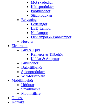
Mot skadedjur
Köksprodukter
Pooltillbehör
Städprodukter
Belysning
Ledslingor
LED Lampor
Nattlampor
Ficklampor & Pannlampor
Husdjur
Elektronik
Bild & Ljud
Kameror & Tillbehör
Kablar & Adaptrar
Biltillbehör
Datortillbehör
Spionprodukter
Wifi-förstärkare
Mobiltillbehör
Hörlurar
Smartklocka
Mobilhållare
Om oss
Kontakt