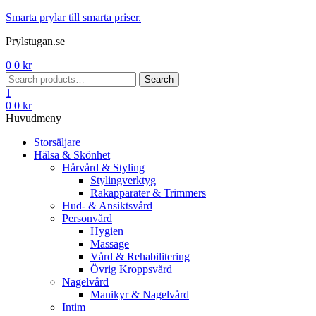
Menu
Smarta prylar till smarta priser.
Prylstugan.se
0
0
kr
Search
Search
for:
1
0
0
kr
Huvudmeny
Storsäljare
Hälsa & Skönhet
Hårvård & Styling
Stylingverktyg
Rakapparater & Trimmers
Hud- & Ansiktsvård
Personvård
Hygien
Massage
Vård & Rehabilitering
Övrig Kroppsvård
Nagelvård
Manikyr & Nagelvård
Intim