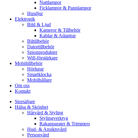
Nattlampor
Ficklampor & Pannlampor
Husdjur
Elektronik
Bild & Ljud
Kameror & Tillbehör
Kablar & Adaptrar
Biltillbehör
Datortillbehör
Spionprodukter
Wifi-förstärkare
Mobiltillbehör
Hörlurar
Smartklocka
Mobilhållare
Om oss
Kontakt
Storsäljare
Hälsa & Skönhet
Hårvård & Styling
Stylingverktyg
Rakapparater & Trimmers
Hud- & Ansiktsvård
Personvård