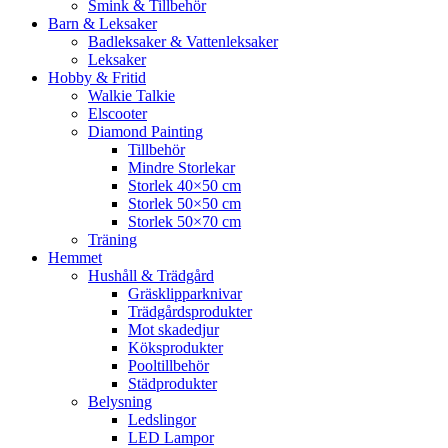
Smink & Tillbehör
Barn & Leksaker
Badleksaker & Vattenleksaker
Leksaker
Hobby & Fritid
Walkie Talkie
Elscooter
Diamond Painting
Tillbehör
Mindre Storlekar
Storlek 40×50 cm
Storlek 50×50 cm
Storlek 50×70 cm
Träning
Hemmet
Hushåll & Trädgård
Gräsklipparknivar
Trädgårdsprodukter
Mot skadedjur
Köksprodukter
Pooltillbehör
Städprodukter
Belysning
Ledslingor
LED Lampor