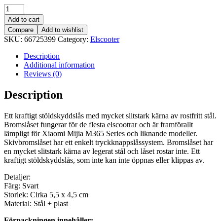
Lås
/
Add to cart
Bromslås
Compare
Add to wishlist
till
SKU:
66725399
Category:
Elscooter
Xiaomi
Mijia
Description
M365
Additional information
-
Reviews (0)
Svart
quantity
Description
Ett kraftigt stöldskyddslås med mycket slitstark kärna av rostfritt stål.
Bromslåset fungerar för de flesta elscootrar och är framförallt
lämpligt för Xiaomi Mijia M365 Series och liknande modeller.
Skivbromslåset har ett enkelt tryckknappslåssystem. Bromslåset har
en mycket slitstark kärna av legerat stål och låset rostar inte. Ett
kraftigt stöldskyddslås, som inte kan inte öppnas eller klippas av.
Detaljer:
Färg: Svart
Storlek: Cirka 5,5 x 4,5 cm
Material: Stål + plast
Förpackningen innehåller: