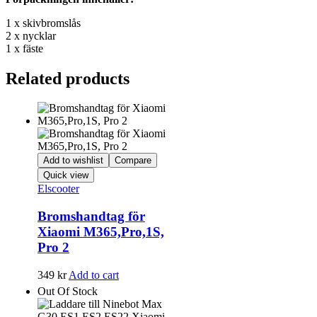
1 x skivbromslås
2 x nycklar
1 x fäste
Related products
Add to wishlist
Compare
Quick view
Elscooter
Bromshandtag för
Xiaomi M365,Pro,1S,
Pro 2
349
kr
Add to cart
Out Of Stock