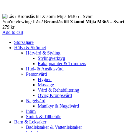
You're viewing:
Lås / Bromslås till Xiaomi Mijia M365 – Svart
279
kr
Add to cart
Storsäljare
Hälsa & Skönhet
Hårvård & Styling
Stylingverktyg
Rakapparater & Trimmers
Hud- & Ansiktsvård
Personvård
Hygien
Massage
Vård & Rehabilitering
Övrig Kroppsvård
Nagelvård
Manikyr & Nagelvård
Intim
Smink & Tillbehör
Barn & Leksaker
Badleksaker & Vattenleksaker