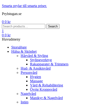
Menu
Smarta prylar till smarta priser.
Prylstugan.se
0
0
kr
Search
Search
for:
1
0
0
kr
Huvudmeny
Storsäljare
Hälsa & Skönhet
Hårvård & Styling
Stylingverktyg
Rakapparater & Trimmers
Hud- & Ansiktsvård
Personvård
Hygien
Massage
Vård & Rehabilitering
Övrig Kroppsvård
Nagelvård
Manikyr & Nagelvård
Intim