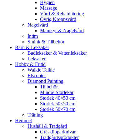
Hygien
Massage
Vård & Rehabilitering
Övrig Kroppsvård
Nagelvård
Manikyr & Nagelvård
Intim
Smink & Tillbehör
Barn & Leksaker
Badleksaker & Vattenleksaker
Leksaker
Hobby & Fritid
Walkie Talkie
Elscooter
Diamond Painting
Tillbehör
Mindre Storlekar
Storlek 40×50 cm
Storlek 50×50 cm
Storlek 50×70 cm
Träning
Hemmet
Hushåll & Trädgård
Gräsklipparknivar
Trädgårdsprodukter