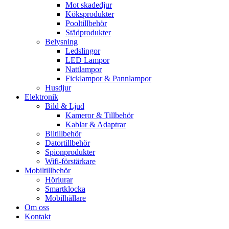
Mot skadedjur
Köksprodukter
Pooltillbehör
Städprodukter
Belysning
Ledslingor
LED Lampor
Nattlampor
Ficklampor & Pannlampor
Husdjur
Elektronik
Bild & Ljud
Kameror & Tillbehör
Kablar & Adaptrar
Biltillbehör
Datortillbehör
Spionprodukter
Wifi-förstärkare
Mobiltillbehör
Hörlurar
Smartklocka
Mobilhållare
Om oss
Kontakt