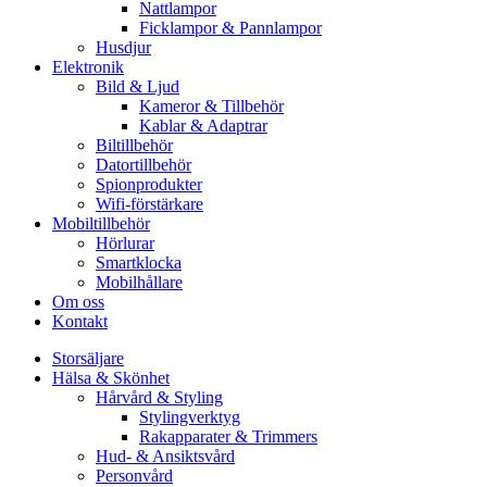
Nattlampor
Ficklampor & Pannlampor
Husdjur
Elektronik
Bild & Ljud
Kameror & Tillbehör
Kablar & Adaptrar
Biltillbehör
Datortillbehör
Spionprodukter
Wifi-förstärkare
Mobiltillbehör
Hörlurar
Smartklocka
Mobilhållare
Om oss
Kontakt
Storsäljare
Hälsa & Skönhet
Hårvård & Styling
Stylingverktyg
Rakapparater & Trimmers
Hud- & Ansiktsvård
Personvård