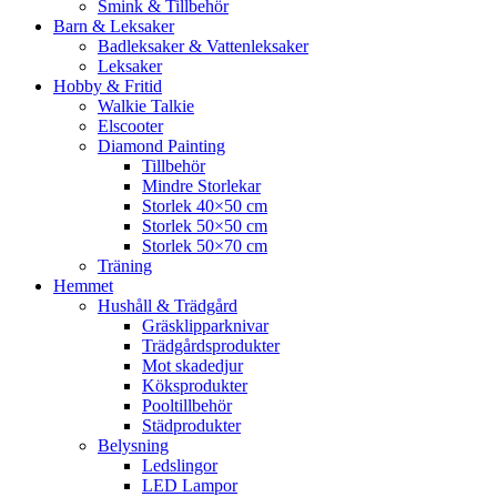
Smink & Tillbehör
Barn & Leksaker
Badleksaker & Vattenleksaker
Leksaker
Hobby & Fritid
Walkie Talkie
Elscooter
Diamond Painting
Tillbehör
Mindre Storlekar
Storlek 40×50 cm
Storlek 50×50 cm
Storlek 50×70 cm
Träning
Hemmet
Hushåll & Trädgård
Gräsklipparknivar
Trädgårdsprodukter
Mot skadedjur
Köksprodukter
Pooltillbehör
Städprodukter
Belysning
Ledslingor
LED Lampor