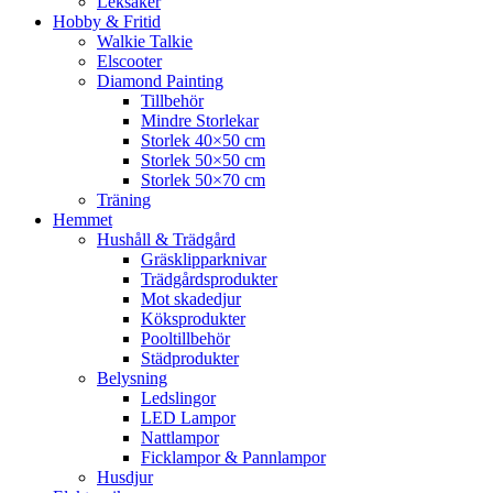
Leksaker
Hobby & Fritid
Walkie Talkie
Elscooter
Diamond Painting
Tillbehör
Mindre Storlekar
Storlek 40×50 cm
Storlek 50×50 cm
Storlek 50×70 cm
Träning
Hemmet
Hushåll & Trädgård
Gräsklipparknivar
Trädgårdsprodukter
Mot skadedjur
Köksprodukter
Pooltillbehör
Städprodukter
Belysning
Ledslingor
LED Lampor
Nattlampor
Ficklampor & Pannlampor
Husdjur