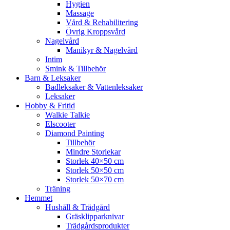
Hygien
Massage
Vård & Rehabilitering
Övrig Kroppsvård
Nagelvård
Manikyr & Nagelvård
Intim
Smink & Tillbehör
Barn & Leksaker
Badleksaker & Vattenleksaker
Leksaker
Hobby & Fritid
Walkie Talkie
Elscooter
Diamond Painting
Tillbehör
Mindre Storlekar
Storlek 40×50 cm
Storlek 50×50 cm
Storlek 50×70 cm
Träning
Hemmet
Hushåll & Trädgård
Gräsklipparknivar
Trädgårdsprodukter