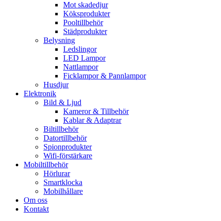
Mot skadedjur
Köksprodukter
Pooltillbehör
Städprodukter
Belysning
Ledslingor
LED Lampor
Nattlampor
Ficklampor & Pannlampor
Husdjur
Elektronik
Bild & Ljud
Kameror & Tillbehör
Kablar & Adaptrar
Biltillbehör
Datortillbehör
Spionprodukter
Wifi-förstärkare
Mobiltillbehör
Hörlurar
Smartklocka
Mobilhållare
Om oss
Kontakt