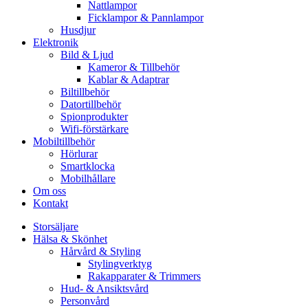
Nattlampor
Ficklampor & Pannlampor
Husdjur
Elektronik
Bild & Ljud
Kameror & Tillbehör
Kablar & Adaptrar
Biltillbehör
Datortillbehör
Spionprodukter
Wifi-förstärkare
Mobiltillbehör
Hörlurar
Smartklocka
Mobilhållare
Om oss
Kontakt
Storsäljare
Hälsa & Skönhet
Hårvård & Styling
Stylingverktyg
Rakapparater & Trimmers
Hud- & Ansiktsvård
Personvård