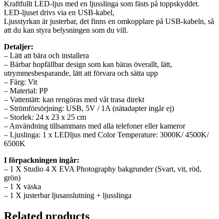
Kraftfullt LED-ljus med en ljusslinga som fästs på toppskyddet.
LED-ljuset drivs via en USB-kabel,
Ljusstyrkan är justerbar, det finns en omkopplare på USB-kabeln, så
att du kan styra belysningen som du vill.
Detaljer:
– Lätt att bära och installera
– Bärbar hopfällbar design som kan bäras överallt, lätt,
utrymmesbesparande, lätt att förvara och sätta upp
– Färg: Vit
– Material: PP
– Vattentätt: kan rengöras med våt trasa direkt
– Strömförsörjning: USB, 5V / 1A (nätadapter ingår ej)
– Storlek: 24 x 23 x 25 cm
– Användning tillsammans med alla telefoner eller kameror
– Ljuslinga: 1 x LEDljus med Color Temperature: 3000K/ 4500K/
6500K
I förpackningen ingår:
– 1 X Studio 4 X EVA Photography bakgrunder (Svart, vit, röd,
grön)
– 1 X väska
– 1 X justerbar ljusanslutning + ljusslinga
Related products