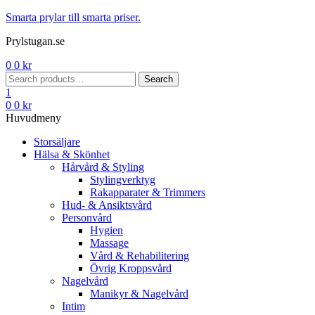
Menu
Smarta prylar till smarta priser.
Prylstugan.se
0
0
kr
Search
Search
for:
1
0
0
kr
Huvudmeny
Storsäljare
Hälsa & Skönhet
Hårvård & Styling
Stylingverktyg
Rakapparater & Trimmers
Hud- & Ansiktsvård
Personvård
Hygien
Massage
Vård & Rehabilitering
Övrig Kroppsvård
Nagelvård
Manikyr & Nagelvård
Intim