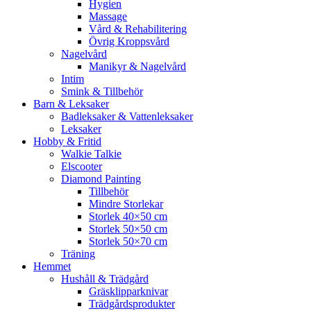
Hygien
Massage
Vård & Rehabilitering
Övrig Kroppsvård
Nagelvård
Manikyr & Nagelvård
Intim
Smink & Tillbehör
Barn & Leksaker
Badleksaker & Vattenleksaker
Leksaker
Hobby & Fritid
Walkie Talkie
Elscooter
Diamond Painting
Tillbehör
Mindre Storlekar
Storlek 40×50 cm
Storlek 50×50 cm
Storlek 50×70 cm
Träning
Hemmet
Hushåll & Trädgård
Gräsklipparknivar
Trädgårdsprodukter