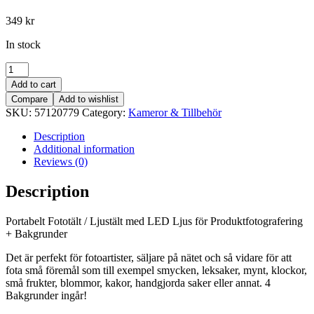
349
kr
In stock
Portabelt
Fototält
Add to cart
med
Compare
Add to wishlist
LED
SKU:
57120779
Category:
Kameror & Tillbehör
Ljus
Produktfotografering
Description
Fotostudio
Additional information
quantity
Reviews (0)
Description
Portabelt Fototält / Ljustält med LED Ljus för Produktfotografering
+ Bakgrunder
Det är perfekt för fotoartister, säljare på nätet och så vidare för att
fota små föremål som till exempel smycken, leksaker, mynt, klockor,
små frukter, blommor, kakor, handgjorda saker eller annat. 4
Bakgrunder ingår!