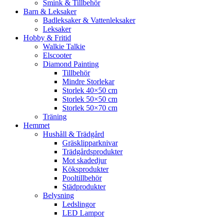
Smink & Tillbehör
Barn & Leksaker
Badleksaker & Vattenleksaker
Leksaker
Hobby & Fritid
Walkie Talkie
Elscooter
Diamond Painting
Tillbehör
Mindre Storlekar
Storlek 40×50 cm
Storlek 50×50 cm
Storlek 50×70 cm
Träning
Hemmet
Hushåll & Trädgård
Gräsklipparknivar
Trädgårdsprodukter
Mot skadedjur
Köksprodukter
Pooltillbehör
Städprodukter
Belysning
Ledslingor
LED Lampor