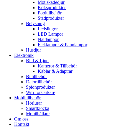
Mot skadedjur
Köksprodukter
Pooltillbehör
Städprodukter
Belysning
Ledslingor
LED Lampor
Nattlampor
Ficklampor & Pannlampor
Husdjur
Elektronik
Bild & Ljud
Kameror & Tillbehör
Kablar & Adaptrar
Biltillbehör
Datortillbehör
Spionprodukter
Wifi-förstärkare
Mobiltillbehör
Hörlurar
Smartklocka
Mobilhållare
Om oss
Kontakt