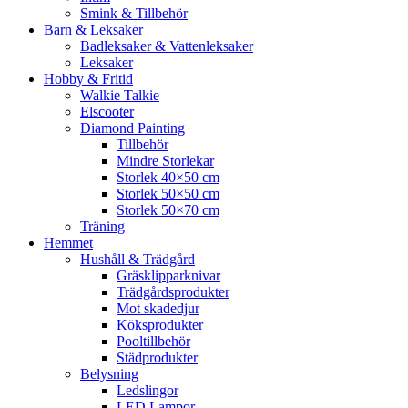
Smink & Tillbehör
Barn & Leksaker
Badleksaker & Vattenleksaker
Leksaker
Hobby & Fritid
Walkie Talkie
Elscooter
Diamond Painting
Tillbehör
Mindre Storlekar
Storlek 40×50 cm
Storlek 50×50 cm
Storlek 50×70 cm
Träning
Hemmet
Hushåll & Trädgård
Gräsklipparknivar
Trädgårdsprodukter
Mot skadedjur
Köksprodukter
Pooltillbehör
Städprodukter
Belysning
Ledslingor
LED Lampor