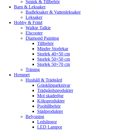
Smink & Tillbehör
Barn & Leksaker
Badleksaker & Vattenleksaker
Leksaker
Hobby & Fritid
Walkie Talkie
Elscooter
Diamond Painting
Tillbehör
Mindre Storlekar
Storlek 40×50 cm
Storlek 50×50 cm
Storlek 50×70 cm
Träning
Hemmet
Hushåll & Trädgård
Gräsklipparknivar
Trädgårdsprodukter
Mot skadedjur
Köksprodukter
Pooltillbehör
Städprodukter
Belysning
Ledslingor
LED Lampor