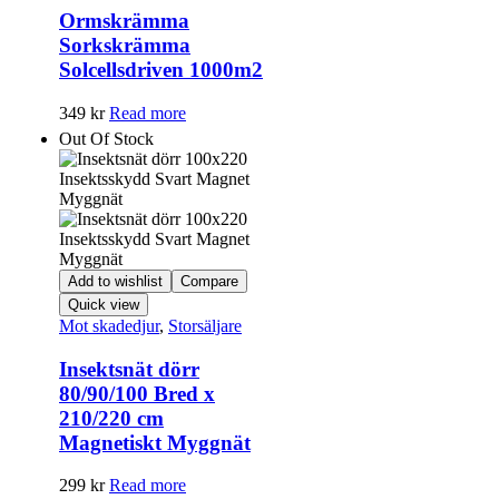
Ormskrämma
Sorkskrämma
Solcellsdriven 1000m2
349
kr
Read more
Out Of Stock
Add to wishlist
Compare
Quick view
Mot skadedjur
,
Storsäljare
Insektsnät dörr
80/90/100 Bred x
210/220 cm
Magnetiskt Myggnät
299
kr
Read more