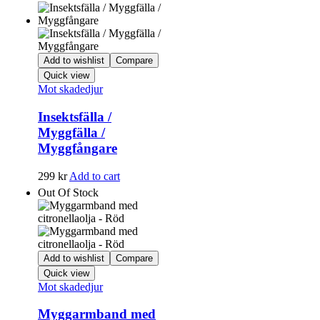
Add to wishlist
Compare
Quick view
Mot skadedjur
Insektsfälla /
Myggfälla /
Myggfångare
299
kr
Add to cart
Out Of Stock
Add to wishlist
Compare
Quick view
Mot skadedjur
Myggarmband med