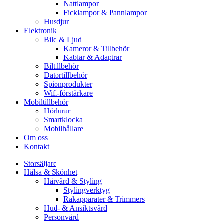
Nattlampor
Ficklampor & Pannlampor
Husdjur
Elektronik
Bild & Ljud
Kameror & Tillbehör
Kablar & Adaptrar
Biltillbehör
Datortillbehör
Spionprodukter
Wifi-förstärkare
Mobiltillbehör
Hörlurar
Smartklocka
Mobilhållare
Om oss
Kontakt
Storsäljare
Hälsa & Skönhet
Hårvård & Styling
Stylingverktyg
Rakapparater & Trimmers
Hud- & Ansiktsvård
Personvård