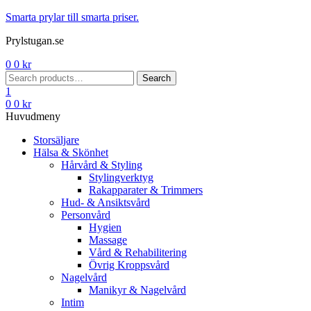
Menu
Smarta prylar till smarta priser.
Prylstugan.se
0
0
kr
Search
Search
for:
1
0
0
kr
Huvudmeny
Storsäljare
Hälsa & Skönhet
Hårvård & Styling
Stylingverktyg
Rakapparater & Trimmers
Hud- & Ansiktsvård
Personvård
Hygien
Massage
Vård & Rehabilitering
Övrig Kroppsvård
Nagelvård
Manikyr & Nagelvård
Intim