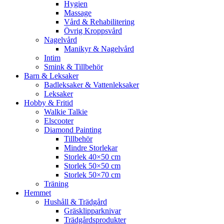
Hygien
Massage
Vård & Rehabilitering
Övrig Kroppsvård
Nagelvård
Manikyr & Nagelvård
Intim
Smink & Tillbehör
Barn & Leksaker
Badleksaker & Vattenleksaker
Leksaker
Hobby & Fritid
Walkie Talkie
Elscooter
Diamond Painting
Tillbehör
Mindre Storlekar
Storlek 40×50 cm
Storlek 50×50 cm
Storlek 50×70 cm
Träning
Hemmet
Hushåll & Trädgård
Gräsklipparknivar
Trädgårdsprodukter