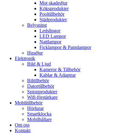
Mot skadedjur
Köksprodukter
Pooltillbehör
Städprodukter
Belysning
Ledslingor
LED Lampor
Nattlampor
Ficklampor & Pannlampor
Husdjur
Elektronik
Bild & Ljud
Kameror & Tillbehör
Kablar & Adaptrar
Biltillbehör
Datortillbehör
Spionprodukter
Wifi-förstärkare
Mobiltillbehör
Hörlurar
Smartklocka
Mobilhållare
Om oss
Kontakt