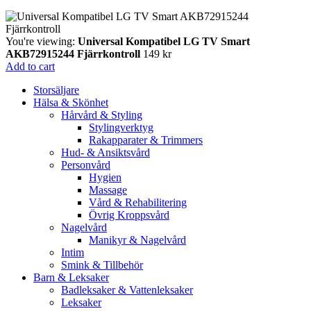
You're viewing:
Universal Kompatibel LG TV Smart
AKB72915244 Fjärrkontroll
149
kr
Add to cart
Storsäljare
Hälsa & Skönhet
Hårvård & Styling
Stylingverktyg
Rakapparater & Trimmers
Hud- & Ansiktsvård
Personvård
Hygien
Massage
Vård & Rehabilitering
Övrig Kroppsvård
Nagelvård
Manikyr & Nagelvård
Intim
Smink & Tillbehör
Barn & Leksaker
Badleksaker & Vattenleksaker
Leksaker