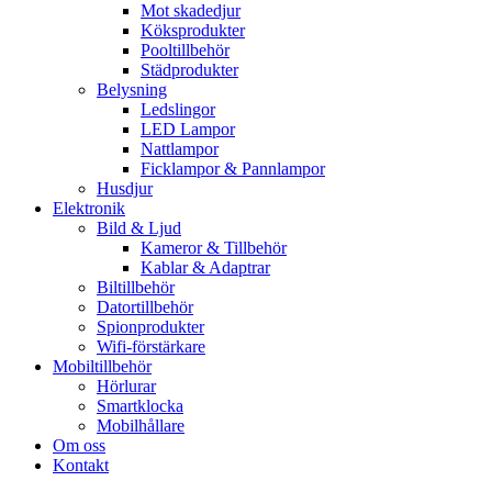
Mot skadedjur
Köksprodukter
Pooltillbehör
Städprodukter
Belysning
Ledslingor
LED Lampor
Nattlampor
Ficklampor & Pannlampor
Husdjur
Elektronik
Bild & Ljud
Kameror & Tillbehör
Kablar & Adaptrar
Biltillbehör
Datortillbehör
Spionprodukter
Wifi-förstärkare
Mobiltillbehör
Hörlurar
Smartklocka
Mobilhållare
Om oss
Kontakt