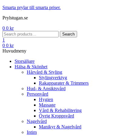
Menu
Smarta prylar till smarta priser.
Prylstugan.se
0
0
kr
Search
Search
for:
1
0
0
kr
Huvudmeny
Storsäljare
Hälsa & Skönhet
Hårvård & Styling
Stylingverktyg
Rakapparater & Trimmers
Hud- & Ansiktsvård
Personvård
Hygien
Massage
Vård & Rehabilitering
Övrig Kroppsvård
Nagelvård
Manikyr & Nagelvård
Intim