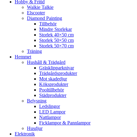
Hobby & Fritid
Walkie Talkie
Elscooter
Diamond Painting
Tillbehör
Mindre Storlekar
Storlek 40×50 cm
Storlek 50×50 cm
Storlek 50×70 cm
Träning
Hemmet
Hushåll & Trädgård
Gräsklipparknivar
Trädgårdsprodukter
Mot skadedjur
Köksprodukter
Pooltillbehör
Städprodukter
Belysning
Ledslingor
LED Lampor
Nattlampor
Ficklampor & Pannlampor
Husdjur
Elektronik