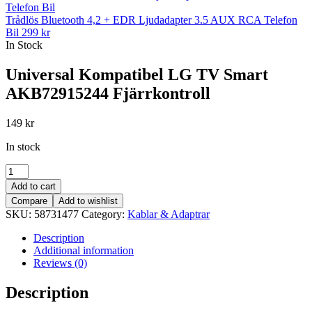
Trådlös Bluetooth 4,2 + EDR Ljudadapter 3.5 AUX RCA Telefon
Bil
299
kr
In Stock
Universal Kompatibel LG TV Smart
AKB72915244 Fjärrkontroll
149
kr
In stock
Universal
Kompatibel
Add to cart
LG
Compare
Add to wishlist
TV
SKU:
58731477
Category:
Kablar & Adaptrar
Smart
AKB72915244
Description
Fjärrkontroll
Additional information
quantity
Reviews (0)
Description