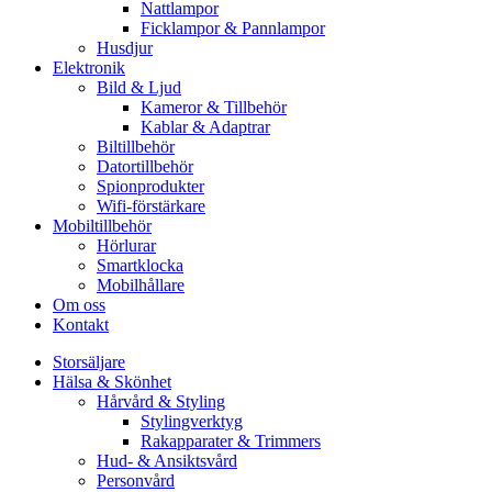
Nattlampor
Ficklampor & Pannlampor
Husdjur
Elektronik
Bild & Ljud
Kameror & Tillbehör
Kablar & Adaptrar
Biltillbehör
Datortillbehör
Spionprodukter
Wifi-förstärkare
Mobiltillbehör
Hörlurar
Smartklocka
Mobilhållare
Om oss
Kontakt
Storsäljare
Hälsa & Skönhet
Hårvård & Styling
Stylingverktyg
Rakapparater & Trimmers
Hud- & Ansiktsvård
Personvård