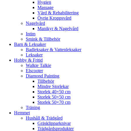
Hygien
Massage
Vård & Rehabilitering
Övrig Kroppsvård
Nagelvård
Manikyr & Nagelvård
Intim
Smink & Tillbehör
Barn & Leksaker
Badleksaker & Vattenleksaker
Leksaker
Hobby & Fritid
Walkie Talkie
Elscooter
Diamond Painting
Tillbehör
Mindre Storlekar
Storlek 40×50 cm
Storlek 50×50 cm
Storlek 50×70 cm
Träning
Hemmet
Hushåll & Trädgård
Gräsklipparknivar
Trädgårdsprodukter