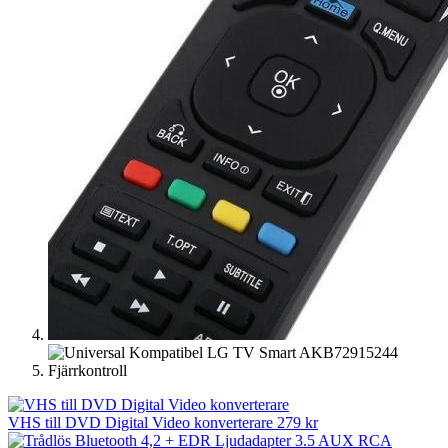
VHS till DVD Digital Video konverterare
279
kr