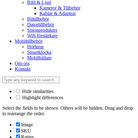
Bild & Ljud
Kameror & Tillbehör
Kablar & Adaptrar
Biltillbehör
Datortillbehör
Spionprodukter
Wifi-förstärkare
Mobiltillbehör
Hörlurar
Smartklocka
Mobilhållare
Om oss
Kontakt
Hide similarities
Highlight differences
Select the fields to be shown. Others will be hidden. Drag and drop
to rearrange the order.
Image
SKU
Rating