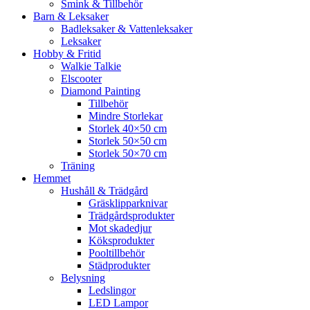
Smink & Tillbehör
Barn & Leksaker
Badleksaker & Vattenleksaker
Leksaker
Hobby & Fritid
Walkie Talkie
Elscooter
Diamond Painting
Tillbehör
Mindre Storlekar
Storlek 40×50 cm
Storlek 50×50 cm
Storlek 50×70 cm
Träning
Hemmet
Hushåll & Trädgård
Gräsklipparknivar
Trädgårdsprodukter
Mot skadedjur
Köksprodukter
Pooltillbehör
Städprodukter
Belysning
Ledslingor
LED Lampor