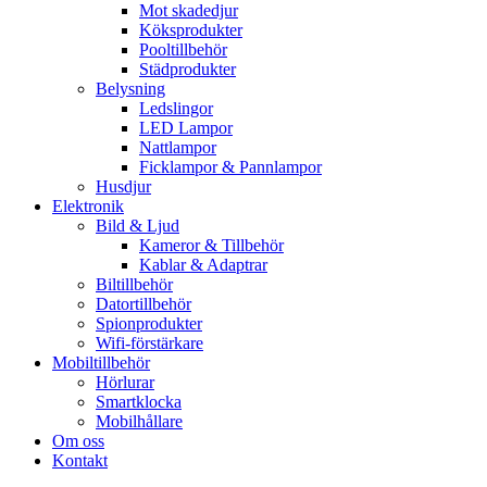
Mot skadedjur
Köksprodukter
Pooltillbehör
Städprodukter
Belysning
Ledslingor
LED Lampor
Nattlampor
Ficklampor & Pannlampor
Husdjur
Elektronik
Bild & Ljud
Kameror & Tillbehör
Kablar & Adaptrar
Biltillbehör
Datortillbehör
Spionprodukter
Wifi-förstärkare
Mobiltillbehör
Hörlurar
Smartklocka
Mobilhållare
Om oss
Kontakt