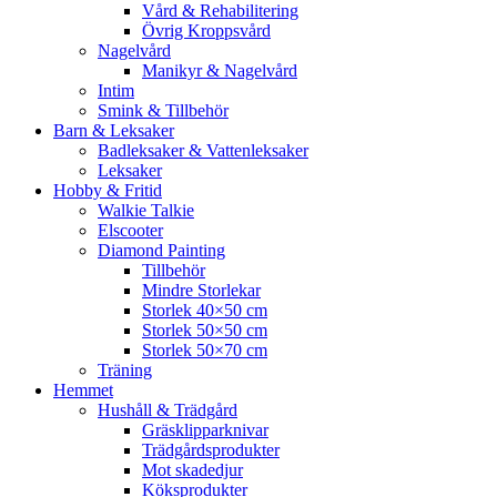
Vård & Rehabilitering
Övrig Kroppsvård
Nagelvård
Manikyr & Nagelvård
Intim
Smink & Tillbehör
Barn & Leksaker
Badleksaker & Vattenleksaker
Leksaker
Hobby & Fritid
Walkie Talkie
Elscooter
Diamond Painting
Tillbehör
Mindre Storlekar
Storlek 40×50 cm
Storlek 50×50 cm
Storlek 50×70 cm
Träning
Hemmet
Hushåll & Trädgård
Gräsklipparknivar
Trädgårdsprodukter
Mot skadedjur
Köksprodukter