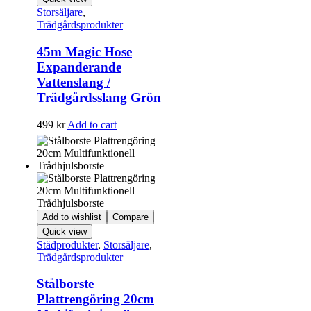
Storsäljare
,
Trädgårdsprodukter
45m Magic Hose
Expanderande
Vattenslang /
Trädgårdsslang Grön
499
kr
Add to cart
Add to wishlist
Compare
Quick view
Städprodukter
,
Storsäljare
,
Trädgårdsprodukter
Stålborste
Plattrengöring 20cm