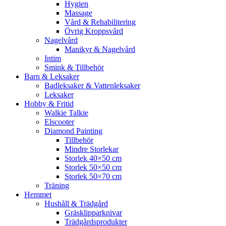
Hygien
Massage
Vård & Rehabilitering
Övrig Kroppsvård
Nagelvård
Manikyr & Nagelvård
Intim
Smink & Tillbehör
Barn & Leksaker
Badleksaker & Vattenleksaker
Leksaker
Hobby & Fritid
Walkie Talkie
Elscooter
Diamond Painting
Tillbehör
Mindre Storlekar
Storlek 40×50 cm
Storlek 50×50 cm
Storlek 50×70 cm
Träning
Hemmet
Hushåll & Trädgård
Gräsklipparknivar
Trädgårdsprodukter