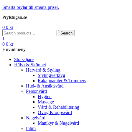
Menu
Smarta prylar till smarta priser.
Prylstugan.se
0
0
kr
Search
Search
for:
1
0
0
kr
Huvudmeny
Storsäljare
Hälsa & Skönhet
Hårvård & Styling
Stylingverktyg
Rakapparater & Trimmers
Hud- & Ansiktsvård
Personvård
Hygien
Massage
Vård & Rehabilitering
Övrig Kroppsvård
Nagelvård
Manikyr & Nagelvård
Intim