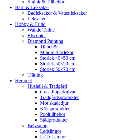
Smink & Tillbehör
Barn & Leksaker
Badleksaker & Vattenleksaker
Leksaker
Hobby & Fritid
Walkie Talkie
Elscooter
Diamond Painting
Tillbehör
Mindre Storlekar
Storlek 40×50 cm
Storlek 50×50 cm
Storlek 50×70 cm
Träning
Hemmet
Hushåll & Trädgård
Gräsklipparknivar
Trädgårdsprodukter
Mot skadedjur
Köksprodukter
Pooltillbehör
Städprodukter
Belysning
Ledslingor
LED Lampor