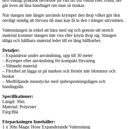
den väldigt praktisk beroende på vad du vill vattna eller tvätta, det
går även att låsa handtaget om man så önskar.
När slangen inte längre används krymper den ihop vilket gör den
otroligt smidig att förvara då man kan få in den i trängre utrymmen.
Vattenslangen är enkel att bära med sig och genom sitt stretch
material kommer slangen inte vira eller knyta ihop sig. Slangen
tåliga och hållbara material leder till en lång hållbarhet.
Detaljer:
– Expanderar under användning, upp till 30 meter
– Krymper efter användning för kompakt förvaring
– Slitstarkt material
– Flexibel att lägga ut på marken och förstör inte blommor och
buskar
– Medföljande munstycke med sjubesprutningslägen och
handtagslås
Specifikationer:
Längd: 30m
Material: Polyester
Färg:Blå
Förpackningen Innehåller:
1 x 30m Magic Hose Expanderande Vattenslang