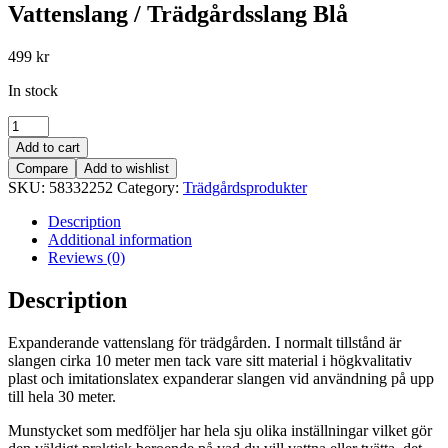
Vattenslang / Trädgårdsslang Blå
499
kr
In stock
30m
Magic
Add to cart
Hose
Compare
Add to wishlist
Expanderande
SKU:
58332252
Category:
Trädgårdsprodukter
Vattenslang
/
Description
Trädgårdsslang
Additional information
Blå
Reviews (0)
quantity
Description
Expanderande vattenslang för trädgården. I normalt tillstånd är
slangen cirka 10 meter men tack vare sitt material i högkvalitativ
plast och imitationslatex expanderar slangen vid användning på upp
till hela 30 meter.
Munstycket som medföljer har hela sju olika inställningar vilket gör