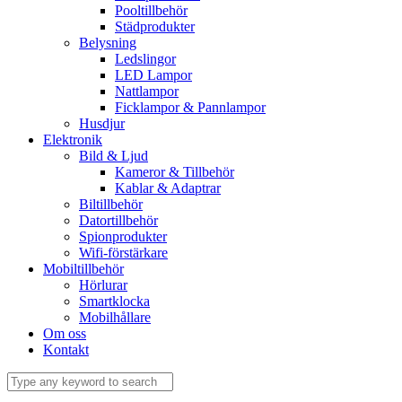
Pooltillbehör
Städprodukter
Belysning
Ledslingor
LED Lampor
Nattlampor
Ficklampor & Pannlampor
Husdjur
Elektronik
Bild & Ljud
Kameror & Tillbehör
Kablar & Adaptrar
Biltillbehör
Datortillbehör
Spionprodukter
Wifi-förstärkare
Mobiltillbehör
Hörlurar
Smartklocka
Mobilhållare
Om oss
Kontakt