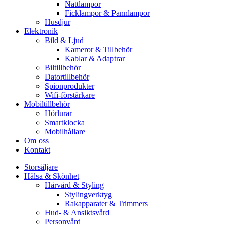
Nattlampor
Ficklampor & Pannlampor
Husdjur
Elektronik
Bild & Ljud
Kameror & Tillbehör
Kablar & Adaptrar
Biltillbehör
Datortillbehör
Spionprodukter
Wifi-förstärkare
Mobiltillbehör
Hörlurar
Smartklocka
Mobilhållare
Om oss
Kontakt
Storsäljare
Hälsa & Skönhet
Hårvård & Styling
Stylingverktyg
Rakapparater & Trimmers
Hud- & Ansiktsvård
Personvård