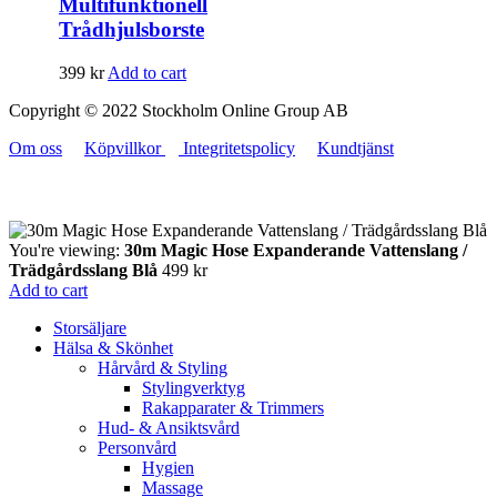
Multifunktionell
Trådhjulsborste
399
kr
Add to cart
Copyright © 2022 Stockholm Online Group AB
Om oss
Köpvillkor
Integritetspolicy
Kundtjänst
You're viewing:
30m Magic Hose Expanderande Vattenslang /
Trädgårdsslang Blå
499
kr
Add to cart
Storsäljare
Hälsa & Skönhet
Hårvård & Styling
Stylingverktyg
Rakapparater & Trimmers
Hud- & Ansiktsvård
Personvård
Hygien
Massage