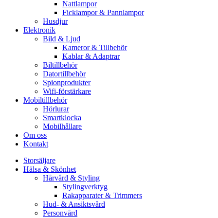
Nattlampor
Ficklampor & Pannlampor
Husdjur
Elektronik
Bild & Ljud
Kameror & Tillbehör
Kablar & Adaptrar
Biltillbehör
Datortillbehör
Spionprodukter
Wifi-förstärkare
Mobiltillbehör
Hörlurar
Smartklocka
Mobilhållare
Om oss
Kontakt
Storsäljare
Hälsa & Skönhet
Hårvård & Styling
Stylingverktyg
Rakapparater & Trimmers
Hud- & Ansiktsvård
Personvård