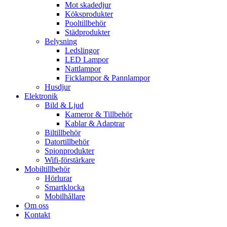
Mot skadedjur
Köksprodukter
Pooltillbehör
Städprodukter
Belysning
Ledslingor
LED Lampor
Nattlampor
Ficklampor & Pannlampor
Husdjur
Elektronik
Bild & Ljud
Kameror & Tillbehör
Kablar & Adaptrar
Biltillbehör
Datortillbehör
Spionprodukter
Wifi-förstärkare
Mobiltillbehör
Hörlurar
Smartklocka
Mobilhållare
Om oss
Kontakt