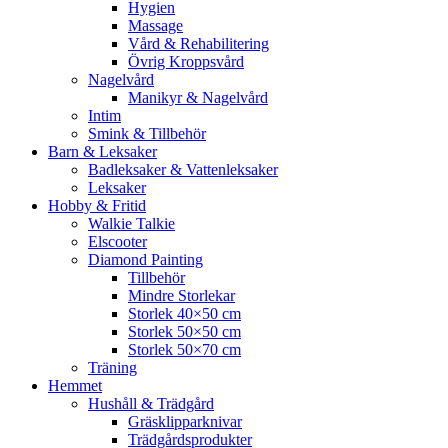
Hygien
Massage
Vård & Rehabilitering
Övrig Kroppsvård
Nagelvård
Manikyr & Nagelvård
Intim
Smink & Tillbehör
Barn & Leksaker
Badleksaker & Vattenleksaker
Leksaker
Hobby & Fritid
Walkie Talkie
Elscooter
Diamond Painting
Tillbehör
Mindre Storlekar
Storlek 40×50 cm
Storlek 50×50 cm
Storlek 50×70 cm
Träning
Hemmet
Hushåll & Trädgård
Gräsklipparknivar
Trädgårdsprodukter