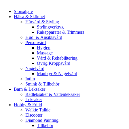
Storsäljare
Hälsa & Skönhet
Hårvård & Styling
Stylingverktyg
Rakapparater & Trimmers
Hud- & Ansiktsvård
Personvård
Hygien
Massage
Vård & Rehabilitering
Övrig Kroppsvård
Nagelvård
Manikyr & Nagelvård
Intim
Smink & Tillbehör
Barn & Leksaker
Badleksaker & Vattenleksaker
Leksaker
Hobby & Fritid
Walkie Talkie
Elscooter
Diamond Painting
Tillbehör