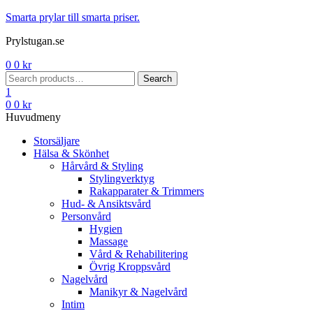
Menu
Smarta prylar till smarta priser.
Prylstugan.se
0
0
kr
Search
Search
for:
1
0
0
kr
Huvudmeny
Storsäljare
Hälsa & Skönhet
Hårvård & Styling
Stylingverktyg
Rakapparater & Trimmers
Hud- & Ansiktsvård
Personvård
Hygien
Massage
Vård & Rehabilitering
Övrig Kroppsvård
Nagelvård
Manikyr & Nagelvård
Intim