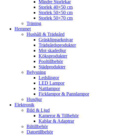
Mindre Storlekar
Storlek 40×50 cm
Storlek 50×50 cm
Storlek 50×70 cm
Träning
Hemmet
Hushåll & Trädgård
Gräsklipparknivar
Trädgårdsprodukter
Mot skadedjur
Köksprodukter
Pooltillbehör
Städprodukter
Belysning
Ledslingor
LED Lampor
Nattlampor
Ficklampor & Pannlampor
Husdjur
Elektronik
Bild & Ljud
Kameror & Tillbehör
Kablar & Adaptrar
Biltillbehör
Datortillbehör