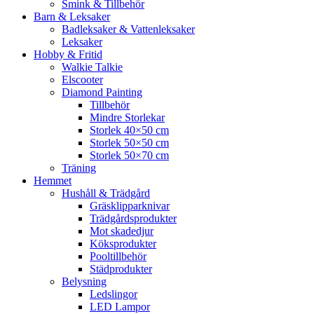
Smink & Tillbehör
Barn & Leksaker
Badleksaker & Vattenleksaker
Leksaker
Hobby & Fritid
Walkie Talkie
Elscooter
Diamond Painting
Tillbehör
Mindre Storlekar
Storlek 40×50 cm
Storlek 50×50 cm
Storlek 50×70 cm
Träning
Hemmet
Hushåll & Trädgård
Gräsklipparknivar
Trädgårdsprodukter
Mot skadedjur
Köksprodukter
Pooltillbehör
Städprodukter
Belysning
Ledslingor
LED Lampor