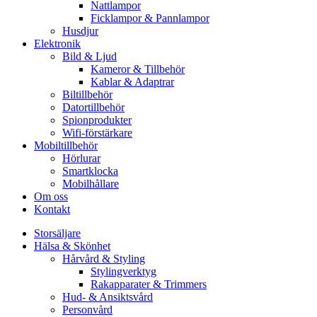
Nattlampor
Ficklampor & Pannlampor
Husdjur
Elektronik
Bild & Ljud
Kameror & Tillbehör
Kablar & Adaptrar
Biltillbehör
Datortillbehör
Spionprodukter
Wifi-förstärkare
Mobiltillbehör
Hörlurar
Smartklocka
Mobilhållare
Om oss
Kontakt
Storsäljare
Hälsa & Skönhet
Hårvård & Styling
Stylingverktyg
Rakapparater & Trimmers
Hud- & Ansiktsvård
Personvård