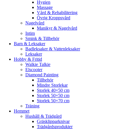
Hygien
Massage
Vård & Rehabilitering
Övrig Kroppsvård
Nagelvård
Manikyr & Nagelvård
Intim
Smink & Tillbehör
Barn & Leksaker
Badleksaker & Vattenleksaker
Leksaker
Hobby & Fritid
Walkie Talkie
Elscooter
Diamond Painting
Tillbehör
Mindre Storlekar
Storlek 40×50 cm
Storlek 50×50 cm
Storlek 50×70 cm
Träning
Hemmet
Hushåll & Trädgård
Gräsklipparknivar
Trädgårdsprodukter