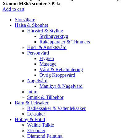
Xiaomi M365 scooter
399
kr
Add to cart
Storsäljare
Hälsa & Skönhet
Hårvård & Styling
Stylingverktyg
Rakapparater & Trimmers
Hud- & Ansiktsvård
Personvård
Hygien
Massage
Vård & Rehabilitering
Övrig Kroppsvård
Nagelvård
Manikyr & Nagelvård
Intim
Smink & Tillbehör
Barn & Leksaker
Badleksaker & Vattenleksaker
Leksaker
Hobby & Fritid
Walkie Talkie
Elscooter
Diamond Painting