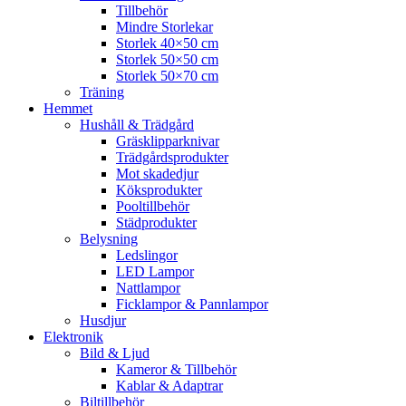
Tillbehör
Mindre Storlekar
Storlek 40×50 cm
Storlek 50×50 cm
Storlek 50×70 cm
Träning
Hemmet
Hushåll & Trädgård
Gräsklipparknivar
Trädgårdsprodukter
Mot skadedjur
Köksprodukter
Pooltillbehör
Städprodukter
Belysning
Ledslingor
LED Lampor
Nattlampor
Ficklampor & Pannlampor
Husdjur
Elektronik
Bild & Ljud
Kameror & Tillbehör
Kablar & Adaptrar
Biltillbehör