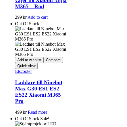
vajer till Xiaomi Mijia
M365 – Röd
299
kr
Add to cart
Out Of Stock
Add to wishlist
Compare
Quick view
Elscooter
Laddare till Ninebot
Max G30 ES1 ES2
ES22 Xiaomi M365
Pro
499
kr
Read more
Out Of Stock
Sale!