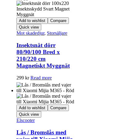
Add to wishlist
Compare
Quick view
Mot skadedjur
,
Storsäljare
Insektsnät dörr
80/90/100 Bred x
210/220 cm
Magnetiskt Myggnät
299
kr
Read more
Add to wishlist
Compare
Quick view
Elscooter
Lås / Bromslås med