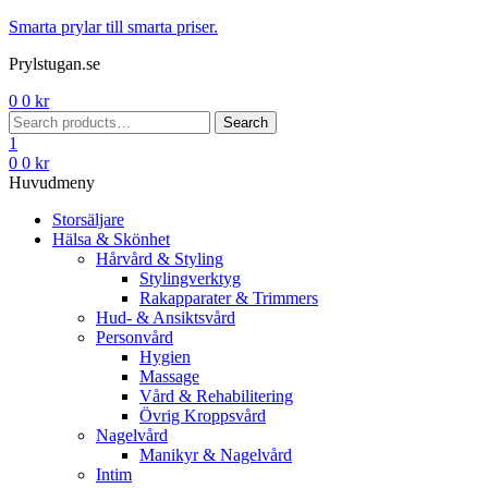
Menu
Smarta prylar till smarta priser.
Prylstugan.se
0
0
kr
Search
Search
for:
1
0
0
kr
Huvudmeny
Storsäljare
Hälsa & Skönhet
Hårvård & Styling
Stylingverktyg
Rakapparater & Trimmers
Hud- & Ansiktsvård
Personvård
Hygien
Massage
Vård & Rehabilitering
Övrig Kroppsvård
Nagelvård
Manikyr & Nagelvård
Intim