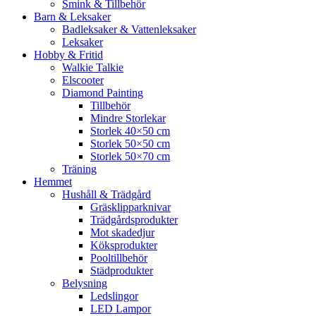
Smink & Tillbehör
Barn & Leksaker
Badleksaker & Vattenleksaker
Leksaker
Hobby & Fritid
Walkie Talkie
Elscooter
Diamond Painting
Tillbehör
Mindre Storlekar
Storlek 40×50 cm
Storlek 50×50 cm
Storlek 50×70 cm
Träning
Hemmet
Hushåll & Trädgård
Gräsklipparknivar
Trädgårdsprodukter
Mot skadedjur
Köksprodukter
Pooltillbehör
Städprodukter
Belysning
Ledslingor
LED Lampor