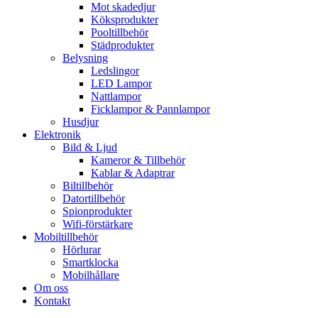
Mot skadedjur
Köksprodukter
Pooltillbehör
Städprodukter
Belysning
Ledslingor
LED Lampor
Nattlampor
Ficklampor & Pannlampor
Husdjur
Elektronik
Bild & Ljud
Kameror & Tillbehör
Kablar & Adaptrar
Biltillbehör
Datortillbehör
Spionprodukter
Wifi-förstärkare
Mobiltillbehör
Hörlurar
Smartklocka
Mobilhållare
Om oss
Kontakt