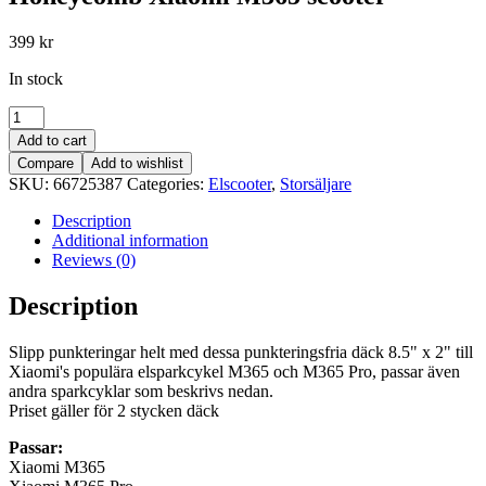
399
kr
In stock
2-
pack
Add to cart
Punkteringsfritt
Compare
Add to wishlist
däck
SKU:
66725387
Categories:
Elscooter
,
Storsäljare
8.5"
Honeycomb
Description
Xiaomi
Additional information
M365
Reviews (0)
scooter
quantity
Description
Slipp punkteringar helt med dessa punkteringsfria däck 8.5" x 2" till
Xiaomi's populära elsparkcykel M365 och M365 Pro, passar även
andra sparkcyklar som beskrivs nedan.
Priset gäller för 2 stycken däck
Passar:
Xiaomi M365